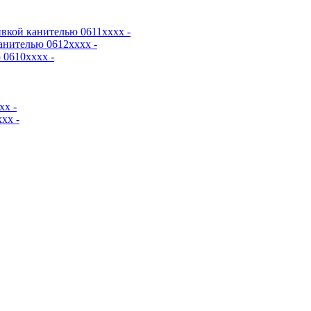
вкой канителью 0611хххх -
анителью 0612хххх -
0610хххх -
хх -
хх -