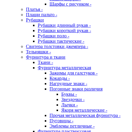
Шарфы с рисунком -
Платья -
Плащи пальто -
Рубашки
Рубашки длинный рукав -
Рубашки короткий рукав -
Рубашки поло -
Рубашки тактические -
Свитера толстовки джемпера -
Тельняшки -
Фурнитура и ткани
Ткани -
Фурнитура металлическая
Зажимы для галстуков -
Кокарды -
Нагрудные знаки -
Погонные знаки различия
Буквы -
Звездочки -
Лычки -
Якоря металлические -
Прочая металлическая фурнитура -
Пуговицы -
Эмблемы петличные -
Фурнитура пластмассовая