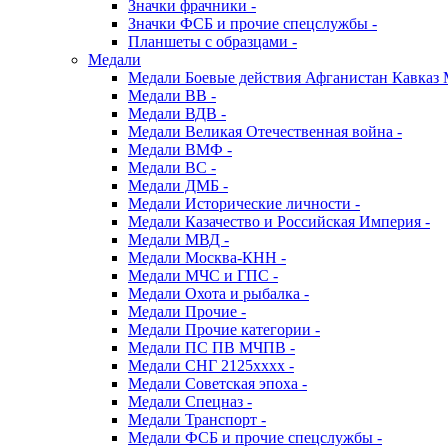
Значки фрачники -
Значки ФСБ и прочие спецслужбы -
Планшеты с образцами -
Медали
Медали Боевые действия Афганистан Кавказ 
Медали ВВ -
Медали ВДВ -
Медали Великая Отечественная война -
Медали ВМФ -
Медали ВС -
Медали ДМБ -
Медали Исторические личности -
Медали Казачество и Российская Империя -
Медали МВД -
Медали Москва-КНН -
Медали МЧС и ГПС -
Медали Охота и рыбалка -
Медали Прочие -
Медали Прочие категории -
Медали ПС ПВ МЧПВ -
Медали СНГ 2125хххх -
Медали Советская эпоха -
Медали Спецназ -
Медали Транспорт -
Медали ФСБ и прочие спецслужбы -