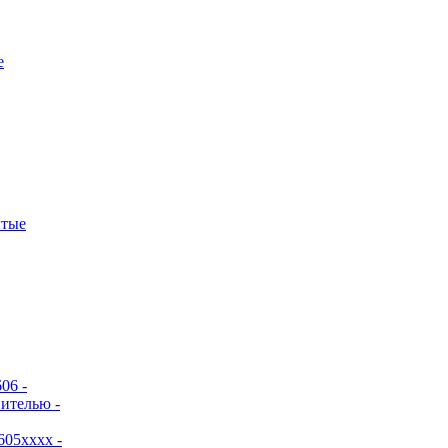
е
итые
06 -
ителью -
605хххх -