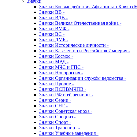
Значки
Значки Боевые действия Афганистан Кавказ 
Значки ВВ -
Значки ВДВ -
Значки Великая Отечественная война -
Значки ВМФ -
Значки ВС -
Значки ДМБ -
Значки Исторические личности -
Значки Казачество и Российская Империя -
Значки Космос -
Значки МВД -
Значки МЧС и ГПС -
Значки Новороссия -
Значки Организации службы ведомства -
Значки Прочие -
Значки ПСПВМЧПВ -
Значки РФ и её регионы -
Значки Серии -
Значки СНГ -
Значки Советская эпоха -
Значки Спецназ -
Значки Спорт -
Значки Транспорт -
Значки Учебные заведения -