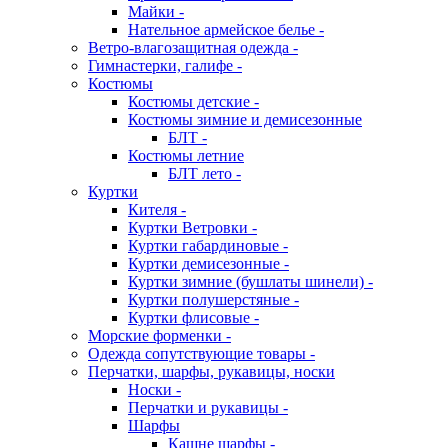
Майки -
Нательное армейское белье -
Ветро-влагозащитная одежда -
Гимнастерки, галифе -
Костюмы
Костюмы детские -
Костюмы зимние и демисезонные
БЛТ -
Костюмы летние
БЛТ лето -
Куртки
Кителя -
Куртки Ветровки -
Куртки габардиновые -
Куртки демисезонные -
Куртки зимние (бушлаты шинели) -
Куртки полушерстяные -
Куртки флисовые -
Морские форменки -
Одежда сопутствующие товары -
Перчатки, шарфы, рукавицы, носки
Носки -
Перчатки и рукавицы -
Шарфы
Кашне шарфы -