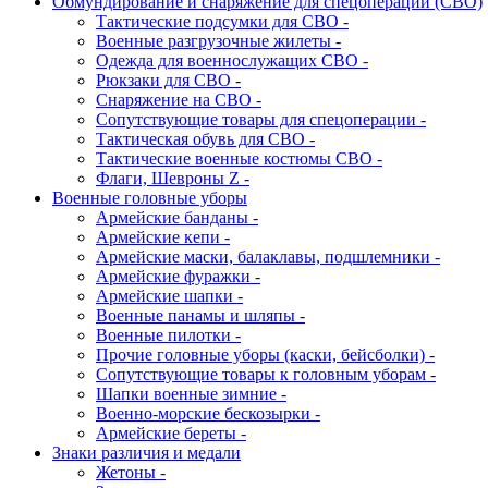
Обмундирование и снаряжение для спецоперации (СВО)
Тактические подсумки для СВО -
Военные разгрузочные жилеты -
Одежда для военнослужащих СВО -
Рюкзаки для СВО -
Снаряжение на СВО -
Сопутствующие товары для спецоперации -
Тактическая обувь для СВО -
Тактические военные костюмы СВО -
Флаги, Шевроны Z -
Военные головные уборы
Армейские банданы -
Армейские кепи -
Армейские маски, балаклавы, подшлемники -
Армейские фуражки -
Армейские шапки -
Военные панамы и шляпы -
Военные пилотки -
Прочие головные уборы (каски, бейсболки) -
Сопутствующие товары к головным уборам -
Шапки военные зимние -
Военно-морские бескозырки -
Армейские береты -
Знаки различия и медали
Жетоны -