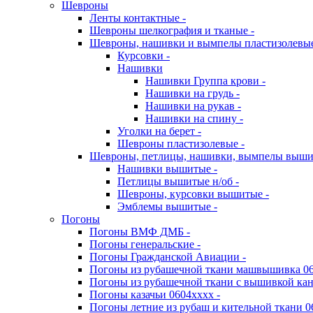
Шевроны
Ленты контактные -
Шевроны шелкография и тканые -
Шевроны, нашивки и вымпелы пластизолевы
Курсовки -
Нашивки
Нашивки Группа крови -
Нашивки на грудь -
Нашивки на рукав -
Нашивки на спину -
Уголки на берет -
Шевроны пластизолевые -
Шевроны, петлицы, нашивки, вымпелы выш
Нашивки вышитые -
Петлицы вышитые н/об -
Шевроны, курсовки вышитые -
Эмблемы вышитые -
Погоны
Погоны ВМФ ДМБ -
Погоны генеральские -
Погоны Гражданской Авиации -
Погоны из рубашечной ткани машвышивка 06
Погоны из рубашечной ткани с вышивкой кан
Погоны казачьи 0604хххх -
Погоны летние из рубаш и кительной ткани 0