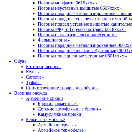
Погоны морфлота 0615хххх -
Погоны неуставные вышитые 0607хххх -
Погоны парадные металлизированные с выши
Погоны парадные уст шелк с выш латунной к
Погоны повсед уставные вышитые канителью 
Погоны РЖД и Горэлектротранс 0618хххх -
Погоны с пластизолевым нанесением -
Фальшпогоны -
Погоны парадные металлизированные 0602хх
Погоны парадные шелковые(уставные) 0603хх
Погоны повседневные уставные 0601хххх -
Обувь
Ботинки, берцы -
Кеды -
Сапоги -
Туфли -
Сопутствующие товары для обуви -
Военная одежда
Армейские брюки
Брюки форменные -
Детские камуфляжные брюки -
Камуфляжные брюки -
Бельё и термобельё
Армейские трусы -
Армейское термобелье -