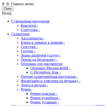
В В Главное меню
Close
Назад
Сувенирная продукция
Браслеты -
Статуэтки -
Галантерея
Аксельбанты -
Бляхи и пряжки к ремням -
Галстуки -
Галуны -
Знаки различия (галун) -
Ленты на бескозырку -
Обложки для документов
Обложки Москва-КНН -
С-Петербург Нов -
Прочая галантерейная продукция -
Филиграни и хлястики на фуражку -
Лента к медали -
Ремни
Ремни поясные -
Ремни ружейные -
Ремни уставные -