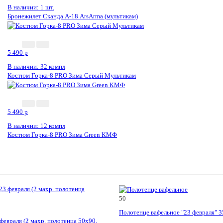
В наличии: 1 шт.
Бронежилет Сканда А-18 ArsArma (мультикам)
5 490
p
В наличии: 32 компл
Костюм Горка-8 PRO Зима Серый Мультикам
5 490
p
В наличии: 12 компл
Костюм Горка-8 PRO Зима Green КМФ
50
Полотенце вафельное "23 февраля" 
февраля (2 махр. полотенца 50х90,