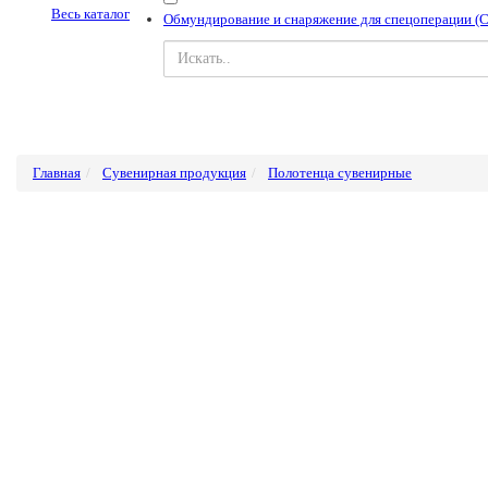
Весь каталог
Обмундирование и снаряжение для спецоперации (
Главная
Сувенирная продукция
Полотенца сувенирные