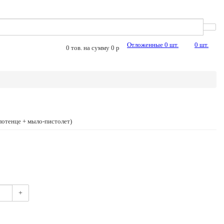
Отложенные
0
шт.
0
шт.
0
тов. на сумму
0
p
олотенце + мыло-пистолет)
+