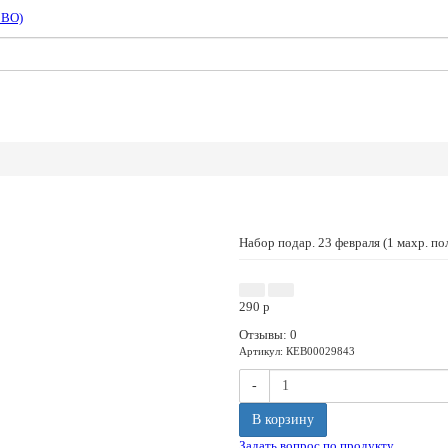
СВО)
Набор подар. 23 февраля (1 махр. п
290
p
Отзывы: 0
Артикул
:
КЕВ00029843
-
В корзину
Задать вопрос по продукту