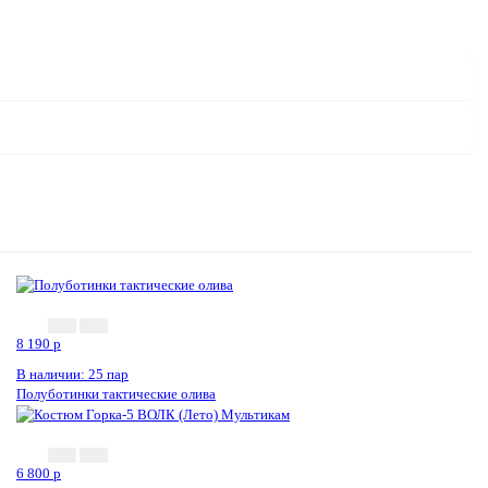
8 190
p
В наличии: 25 пар
Полуботинки тактические олива
6 800
p