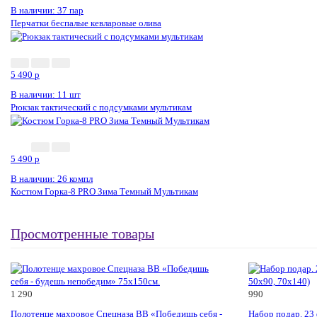
В наличии: 37 пар
Перчатки беспалые кевларовые олива
5 490
p
В наличии: 11 шт
Рюкзак тактический с подсумками мультикам
5 490
p
В наличии: 26 компл
Костюм Горка-8 PRO Зима Темный Мультикам
Просмотренные товары
1 290
990
Полотенце махровое Спецназа ВВ «Победишь себя -
Набор подар. 23 