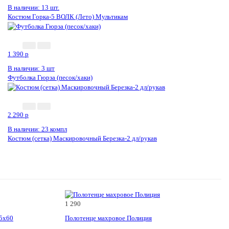
В наличии: 13 шт.
Костюм Горка-5 ВОЛК (Лето) Мультикам
1 390
p
В наличии: 3 шт
Футболка Гюрза (песок/хаки)
2 290
p
В наличии: 23 компл
Костюм (сетка) Маскировочный Березка-2 дл/рукав
1 290
35х60
Полотенце махровое Полиция