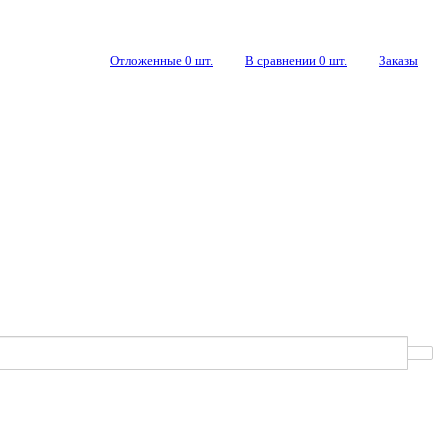
Отложенные
0
шт.
В сравнении
0
шт.
Заказы