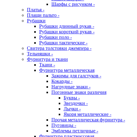
Шарфы с рисунком -
Платья -
Плащи пальто -
Рубашки
Рубашки длинный рукав -
Рубашки короткий рукав -
Рубашки поло -
Рубашки тактические -
Свитера толстовки джемпера -
Тельняшки -
Фурнитура и ткани
Ткани -
Фурнитура металлическая
Зажимы для галстуков -
Кокарды -
Нагрудные знаки -
Погонные знаки различия
Буквы -
Звездочки -
Лычки -
Якоря металлические -
Прочая металлическая фурнитура -
Пуговицы -
Эмблемы петличные -
Фурнитура пластмассовая