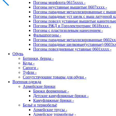
Погоны морфлота 0615хххх -
Погоны неуставные вышитые 0607хххх -
Погоны парадные металлизированные с выши
Погоны парадные уст шелк с выш латунной к
Погоны повсед уставные вышитые канителью 
Погоны РЖД и Горэлектротранс 0618хххх -
Погоны с пластизолевым нанесением -
Фальшпогоны -
Погоны парадные металлизированные 0602хх
Погоны парадные шелковые(уставные) 0603хх
Погоны повседневные уставные 0601хххх -
Обувь
Ботинки, берцы -
Кеды -
Сапоги -
Туфли -
Сопутствующие товары для обуви -
Военная одежда
Армейские брюки
Брюки форменные -
Детские камуфляжные брюки -
Камуфляжные брюки -
Бельё и термобельё
Армейские трусы -
Армейское термобелье -