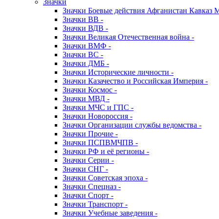
Значки
Значки Боевые действия Афганистан Кавказ 
Значки ВВ -
Значки ВДВ -
Значки Великая Отечественная война -
Значки ВМФ -
Значки ВС -
Значки ДМБ -
Значки Исторические личности -
Значки Казачество и Российская Империя -
Значки Космос -
Значки МВД -
Значки МЧС и ГПС -
Значки Новороссия -
Значки Организации службы ведомства -
Значки Прочие -
Значки ПСПВМЧПВ -
Значки РФ и её регионы -
Значки Серии -
Значки СНГ -
Значки Советская эпоха -
Значки Спецназ -
Значки Спорт -
Значки Транспорт -
Значки Учебные заведения -