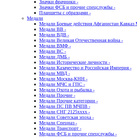
Значки фрачники -
Значки ФСБ и прочие спецслужбы -
Планшеты с образцами -
Медали
Медали Боевые действия Афганистан Кавказ 
Медали ВВ -
Медали ВДВ -
Медали Великая Отечественная война -
Медали ВМФ -
Медали ВС -
Медали ДМБ -
Медали Исторические личности -
Медали Казачество и Российская Империя -
Медали МВД -
Медали Москва-КНН -
Медали МЧС и ГПС -
Медали Охота и рыбалка -
Медали Прочие -
Медали Прочие категории -
Медали ПС ПВ МЧПВ -
Медали СНГ 2125хххх -
Медали Советская эпоха -
Медали Спецназ -
Медали Транспорт -
Медали ФСБ и прочие спецслужбы -