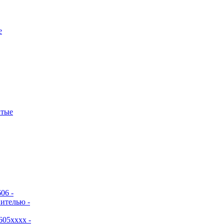
е
итые
06 -
ителью -
605хххх -