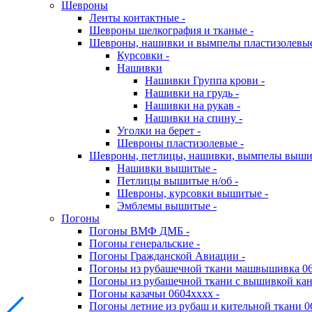
Шевроны
Ленты контактные -
Шевроны шелкография и тканые -
Шевроны, нашивки и вымпелы пластизолевы
Курсовки -
Нашивки
Нашивки Группа крови -
Нашивки на грудь -
Нашивки на рукав -
Нашивки на спину -
Уголки на берет -
Шевроны пластизолевые -
Шевроны, петлицы, нашивки, вымпелы выш
Нашивки вышитые -
Петлицы вышитые н/об -
Шевроны, курсовки вышитые -
Эмблемы вышитые -
Погоны
Погоны ВМФ ДМБ -
Погоны генеральские -
Погоны Гражданской Авиации -
Погоны из рубашечной ткани машвышивка 06
Погоны из рубашечной ткани с вышивкой кан
Погоны казачьи 0604хххх -
Погоны летние из рубаш и кительной ткани 0