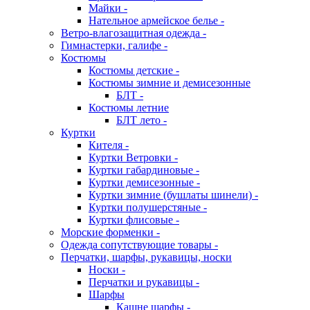
Майки -
Нательное армейское белье -
Ветро-влагозащитная одежда -
Гимнастерки, галифе -
Костюмы
Костюмы детские -
Костюмы зимние и демисезонные
БЛТ -
Костюмы летние
БЛТ лето -
Куртки
Кителя -
Куртки Ветровки -
Куртки габардиновые -
Куртки демисезонные -
Куртки зимние (бушлаты шинели) -
Куртки полушерстяные -
Куртки флисовые -
Морские форменки -
Одежда сопутствующие товары -
Перчатки, шарфы, рукавицы, носки
Носки -
Перчатки и рукавицы -
Шарфы
Кашне шарфы -