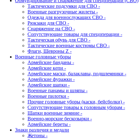
Обмундирование и снаряжение для спецоперации (СВО)
Тактические подсумки для СВО -
Военные разгрузочные жилеты -
Одежда для военнослужащих СВО -
Рюкзаки для СВО -
Снаряжение на СВО -
Сопутствующие товары для спецоперации -
Тактическая обувь для СВО -
Тактические военные костюмы СВО -
Флаги, Шевроны Z -
Военные головные уборы
Армейские банданы -
Армейские кепи -
Армейские маски, балаклавы, подшлемники -
Армейские фуражки -
Армейские шапки -
Военные панамы и шляпы -
Военные пилотки -
Прочие головные уборы (каски, бейсболки) -
Сопутствующие товары к головным уборам -
Шапки военные зимние -
Военно-морские бескозырки -
Армейские береты -
Знаки различия и медали
Жетоны -