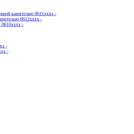
вкой канителью 0611хххх -
анителью 0612хххх -
0610хххх -
хх -
хх -