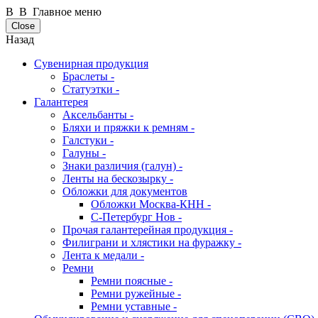
В В Главное меню
Close
Назад
Сувенирная продукция
Браслеты -
Статуэтки -
Галантерея
Аксельбанты -
Бляхи и пряжки к ремням -
Галстуки -
Галуны -
Знаки различия (галун) -
Ленты на бескозырку -
Обложки для документов
Обложки Москва-КНН -
С-Петербург Нов -
Прочая галантерейная продукция -
Филиграни и хлястики на фуражку -
Лента к медали -
Ремни
Ремни поясные -
Ремни ружейные -
Ремни уставные -