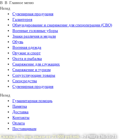
В В Главное меню
Назад
Сувенирная продукция
Галантерея
Обмундирование и снаряжение для спецоперации (СВО)
Военные головные уборы
Знаки различия и медали
Обувь
Военная одежда
Оружие и спорт
Охота и рыбалка
Снаряжение для служащих
Снаряжение и туризм
Сопутствующие товары
Спецсредства
Сувенирная продукция
Назад
Гуманитарная помощь
Памятка
Доставка
Контакты
Оплата
Поставщикам
Скидка 3% при заказе от 25 000 рублей.
+7 (988) 136-55-21