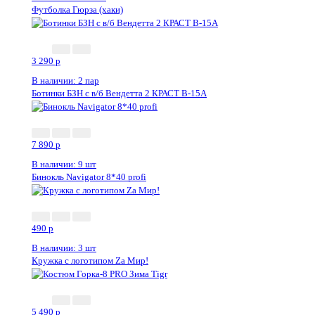
Футболка Гюрза (хаки)
3 290
p
В наличии: 2 пар
Ботинки БЗН с в/б Вендетта 2 КРАСТ В-15А
7 890
p
В наличии: 9 шт
Бинокль Navigator 8*40 profi
Новинка
490
p
В наличии: 3 шт
Кружка с логотипом Zа Мир!
5 490
p