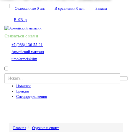
|
|
Отложенные
0
шт.
В сравнении
0
шт.
Заказы
В
0
В
p
Связаться с нами
+7 (988) 136-55-21
Армейский магазин
t.me/armeiskiim
Новинки
Бренды
Спецпредложения
Главная
Оружие и спорт