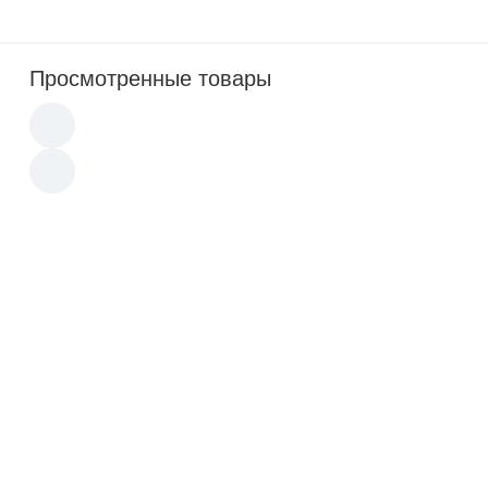
Просмотренные товары
Погоны белые (красный кант) 2
красных пр (Полиция на белую
рубашку)
150
Погоны голубые 1 голуб. пр. (ВВС)
150