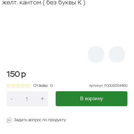
желт. кантом ( без буквы К )
150
p
Отзывы: 0
Артикул
:
F0000004460
-
+
В корзину
Задать вопрос по продукту