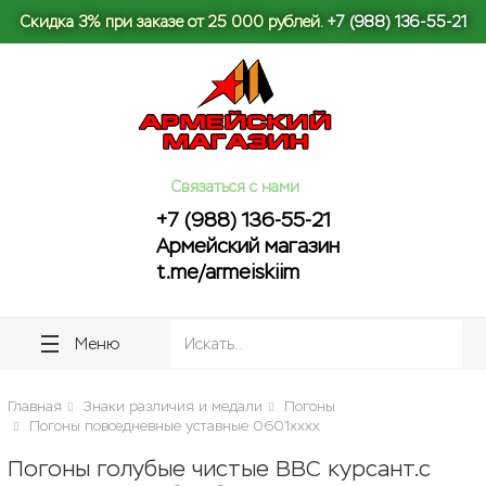
lose
lose
Скидка 3% при заказе от 25 000 рублей.
+7 (988) 136-55-21
Связаться с нами
+7 (988) 136-55-21
Армейский магазин
t.me/armeiskiim
Меню
Главная
Знаки различия и медали
Погоны
Погоны повседневные уставные 0601хххх
Погоны голубые чистые ВВС курсант.с