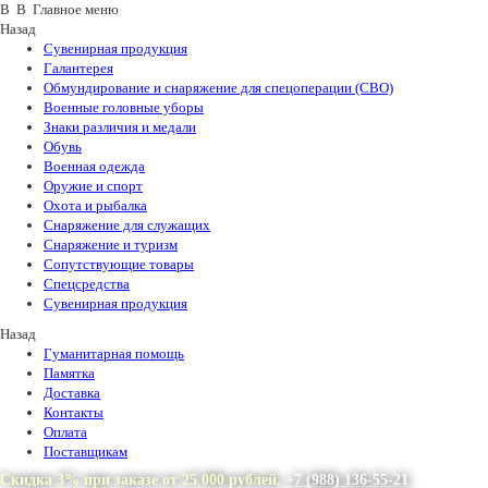
В В Главное меню
Назад
Сувенирная продукция
Галантерея
Обмундирование и снаряжение для спецоперации (СВО)
Военные головные уборы
Знаки различия и медали
Обувь
Военная одежда
Оружие и спорт
Охота и рыбалка
Снаряжение для служащих
Снаряжение и туризм
Сопутствующие товары
Спецсредства
Сувенирная продукция
Назад
Гуманитарная помощь
Памятка
Доставка
Контакты
Оплата
Поставщикам
Скидка 3% при заказе от 25 000 рублей.
+7 (988) 136-55-21