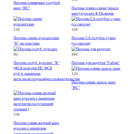
Погоны оливковые голубой
кант "ВС"
Погоны темно-синие (красн
кант) курсант К Полиция
230
160
Погоны синие курсантские
Погоны СА голубое сукно
"К" на пластике
(со скосом)
90
490
Погоны голуб. курсант. "К"
Погоны для кадетов "Сабли"
(ФСБ нов/обр/ПС ФСБ
руб.)с нашитым
120
желт.шелк.галуном(мл.сержант)пластик
Погоны оливк. красн. кант
"ВС"
330
Погоны оливк.желтый кант
курсант.с нашитым
желт.шелк.гал.(старший