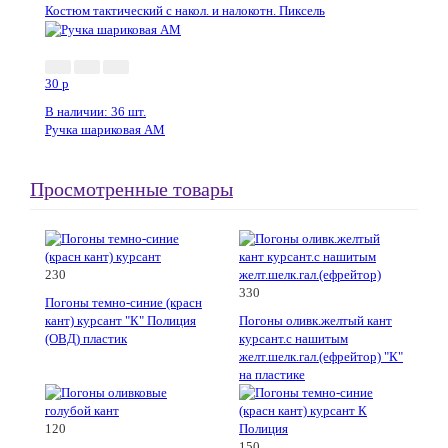
Костюм тактический с накол. и налокотн. Пиксель
Новинка
30
p
В наличии: 36 шт.
Ручка шариковая АМ
Просмотренные товары
230
330
Погоны темно-синие (красн
кант) курсант "К" Полиция
Погоны оливк.желтый кант
(ОВД) пластик
курсант.с нашитым
желт.шелк.гал.(ефрейтор) "К"
на пластике
120
150