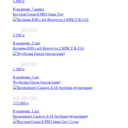
5 490
p
В наличии: 7 компл
Костюм Горка-8 PRO Зима Tigr
3 290
p
В наличии: 2 пар
Ботинки БЗН с в/б Вендетта 2 КРАСТ В-15А
1 390
p
В наличии: 3 шт
Футболка Гюрза (песок/хаки)
175 000
p
В наличии: 1 шт.
Бронежилет Сканда А-18 ArsArma (мультикам)