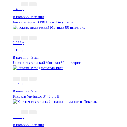
5 490
p
В наличии: 6 компл
Костюм Горка-8 PRO Зима Grey Соты
2 233
p
3 190
p
В наличии: 3 шт
Рюкзак тактический Могикан 80 цв.тетрис
7 890
p
В наличии: 9 шт
Бинокль Navigator 8*40 profi
8 990
p
В наличии: 3 компл