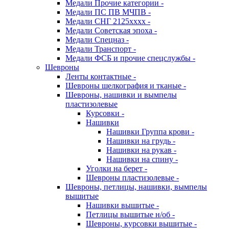
Медали Прочие категории -
Медали ПС ПВ МЧПВ -
Медали СНГ 2125хххх -
Медали Советская эпоха -
Медали Спецназ -
Медали Транспорт -
Медали ФСБ и прочие спецслужбы -
Шевроны
Ленты контактные -
Шевроны шелкография и тканые -
Шевроны, нашивки и вымпелы
пластизолевые
Курсовки -
Нашивки
Нашивки Группа крови -
Нашивки на грудь -
Нашивки на рукав -
Нашивки на спину -
Уголки на берет -
Шевроны пластизолевые -
Шевроны, петлицы, нашивки, вымпелы
вышитые
Нашивки вышитые -
Петлицы вышитые н/об -
Шевроны, курсовки вышитые -