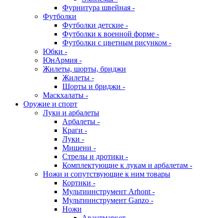
Фурнитура швейная -
Футболки
Футболки детские -
Футболки к военной форме -
Футболки с цветным рисунком -
Юбки -
ЮнАрмия -
Жилеты, шорты, бриджи
Жилеты -
Шорты и бриджи -
Маскхалаты -
Оружие и спорт
Луки и арбалеты
Арбалеты -
Краги -
Луки -
Мишени -
Стрелы и дротики -
Комплектующие к лукам и арбалетам -
Ножи и сопутствующие к ним товары
Кортики -
Мультиинструмент Arhont -
Мультиинструмент Ganzo -
Ножи
Авантмаркет