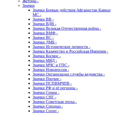
Жетоны -
Значки
Значки Боевые действия Афганистан Кавказ
МС -
Значки ВВ -
Значки ВДВ -
Значки Великая Отечественная война -
Значки ВМФ -
Значки ВС -
Значки ДМБ -
Значки Исторические личности -
Значки Казачество и Российская Империя -
Значки Космос -
Значки МВД -
Значки МЧС и ГПС -
Значки Новороссия -
Значки Организации службы ведомства -
Значки Прочие -
Значки ПСПВМЧПВ -
Значки РФ и её регионы -
Значки Серии -
Значки СНГ -
Значки Советская эпоха -
Значки Спецназ -
Значки Спорт -