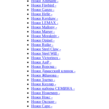
Ножи Adimanti -
Ножи Firebird -
Ножи Ganzo -
Ножи Helle -
Ножи Kershaw -
Ножи LEMAX -
Ножи Mallony -
Ножи Marser -
Ножи Morakniv -
Ножи Opinel -
Ножи Ruike -
Ножи Steel Claw -
Ножи Steel Will -
Ножи Victorinox -
Ножи АиР -
Ножи Ворсма -
Ножи Дамасский клинок -
Ножи Жбанова -
Ножи Златко -
Ножи Кизляр -
Ножи наборы СЕМИНА -
Ножи Ножемир -
Ножи Нокс -
Ножи Окские -
Ножи Саро -