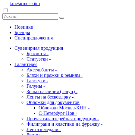
t.me/armeiskiim
Новинки
Бренды
Спецпредложения
Сувенирная продукция
Браслеты -
Статуэтки -
Галантерея
Аксельбанты -
Бляхи и пряжки к ремням -
Галстуки -
Галуны -
Знаки различия (галун) -
Ленты на бескозырку -
Обложки для документов
Обложки Москва-КНН -
С-Петербург Нов -
Прочая галантерейная продукция -
Филиграни и хлястики на фуражку -
Лента к медали -
Ремни