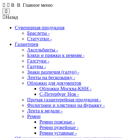
В В Главное меню
Close
Назад
Сувенирная продукция
Браслеты -
Статуэтки -
Галантерея
Аксельбанты -
Бляхи и пряжки к ремням -
Галстуки -
Галуны -
Знаки различия (галун) -
Ленты на бескозырку -
Обложки для документов
Обложки Москва-КНН -
С-Петербург Нов -
Прочая галантерейная продукция -
Филиграни и хлястики на фуражку -
Лента к медали -
Ремни
Ремни поясные -
Ремни ружейные -
Ремни уставные -