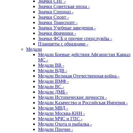
Значки СНГ -
Значки Советская эпоха -
Значки Спецназ -
Значки Спорт -
Значки Транспорт -
Значки Учебные заведения -
Значки фрачники -
Значки ФСБ и прочие спецслужбы -
Планшеты с образцами -
Медали
Медали Боевые действия Афганистан Кавказ
МС -
Медали ВВ -
Медали ВДВ -
Медали Великая Отечественная война -
Медали ВМФ -
Медали ВС -
Медали ДМБ -
Медали Исторические личности -
Медали Казачество и Российская Империя -
Медали МВД -
Медали Москва-КНН -
Медали МЧС и ГПС -
Медали Охота и рыбалка -
Медали Прочие -