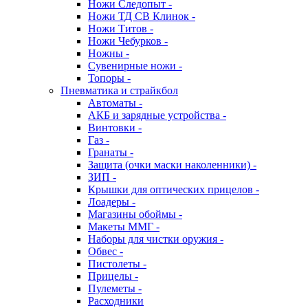
Ножи Следопыт -
Ножи ТД СВ Клинок -
Ножи Титов -
Ножи Чебурков -
Ножны -
Сувенирные ножи -
Топоры -
Пневматика и страйкбол
Автоматы -
АКБ и зарядные устройства -
Винтовки -
Газ -
Гранаты -
Защита (очки маски наколенники) -
ЗИП -
Крышки для оптических прицелов -
Лоадеры -
Магазины обоймы -
Макеты ММГ -
Наборы для чистки оружия -
Обвес -
Пистолеты -
Прицелы -
Пулеметы -
Расходники