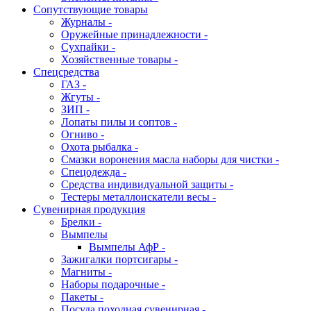
Сопутствующие товары
Журналы -
Оружейные принадлежности -
Сухпайки -
Хозяйственные товары -
Спецсредства
ГАЗ -
Жгуты -
ЗИП -
Лопаты пилы и соптов -
Огниво -
Охота рыбалка -
Смазки воронения масла наборы для чистки -
Спецодежда -
Средства индивидуальной защиты -
Тестеры металлоискатели весы -
Сувенирная продукция
Брелки -
Вымпелы
Вымпелы АфР -
Зажигалки портсигары -
Магниты -
Наборы подарочные -
Пакеты -
Посуда походная сувенирная -