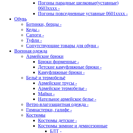
Погоны парадные шелковые(уставные)
0603хххх -
Погоны повседневные уставные 0601хххх -
Обувь
Ботинки, берцы -
Кеды -
Сапоги -
Туфли -
Сопутствующие товары для обуви -
Военная одежда
Армейские брюки
Брюки форменные -
Детские камуфляжные брюки -
Камуфляжные брюки -
Бельё и термобельё
Армейские трусы -
Армейское термобелье -
Майки -
Нательное армейское белье -
Ветро-влагозащитная одежда -
Гимнастерки, галифе -
Костюмы
Костюмы детские -
Костюмы зимние и демисезонные
БЛТ -