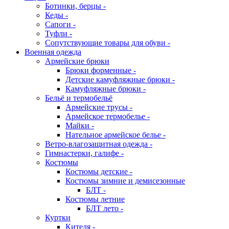
Ботинки, берцы -
Кеды -
Сапоги -
Туфли -
Сопутствующие товары для обуви -
Военная одежда
Армейские брюки
Брюки форменные -
Детские камуфляжные брюки -
Камуфляжные брюки -
Бельё и термобельё
Армейские трусы -
Армейское термобелье -
Майки -
Нательное армейское белье -
Ветро-влагозащитная одежда -
Гимнастерки, галифе -
Костюмы
Костюмы детские -
Костюмы зимние и демисезонные
БЛТ -
Костюмы летние
БЛТ лето -
Куртки
Кителя -