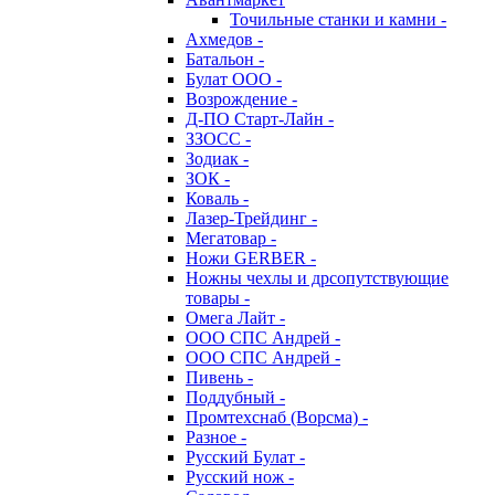
Точильные станки и камни -
Ахмедов -
Батальон -
Булат ООО -
Возрождение -
Д-ПО Старт-Лайн -
ЗЗОСС -
Зодиак -
ЗОК -
Коваль -
Лазер-Трейдинг -
Мегатовар -
Ножи GERBER -
Ножны чехлы и дрсопутствующие
товары -
Омега Лайт -
ООО СПС Андрей -
ООО СПС Андрей -
Пивень -
Поддубный -
Промтехснаб (Ворсма) -
Разное -
Русский Булат -
Русский нож -