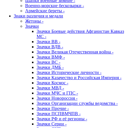
Шапки военные зимние -
Военно-морские бескозырки -
Армейские береты -
Знаки различия и медали
Жетоны -
Значки
Значки Боевые действия Афганистан Кавказ
МС -
Значки ВВ -
Значки ВДВ -
Значки Великая Отечественная война -
Значки ВМФ -
Значки ВС -
Значки ДМБ -
Значки Исторические личности -
Значки Казачество и Российская Империя -
Значки Космос -
Значки МВД -
Значки МЧС и ГПС -
Значки Новороссия -
Значки Организации службы ведомства -
Значки Прочие -
Значки ПСПВМЧПВ -
Значки РФ и её регионы -
Значки Серии -