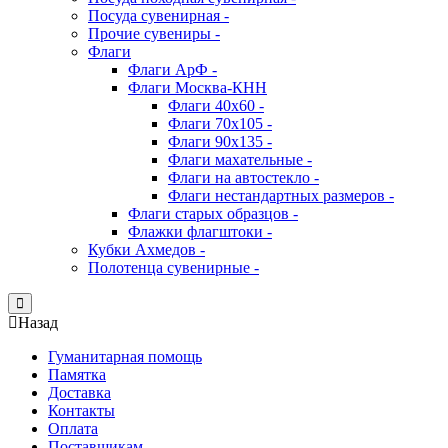
Посуда сувенирная -
Прочие сувениры -
Флаги
Флаги АрФ -
Флаги Москва-КНН
Флаги 40х60 -
Флаги 70х105 -
Флаги 90х135 -
Флаги махательные -
Флаги на автостекло -
Флаги нестандартных размеров -
Флаги старых образцов -
Флажки флагштоки -
Кубки Ахмедов -
Полотенца сувенирные -
Close
Назад
Гуманитарная помощь
Памятка
Доставка
Контакты
Оплата
Поставщикам