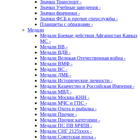
Значки Транспорт -
Значки Учебные заведения -
Значки фрачники -
Значки ФСБ и прочие спецслужбы -
Планшеты с образцами -
Медали
Медали Боевые действия Афганистан Кавказ
МС -
Медали ВВ -
Медали ВДВ -
Медали Великая Отечественная война -
Медали ВМФ -
Медали ВС -
Медали ДМБ -
Медали Исторические личности -
Медали Казачество и Российская Империя -
Медали МВД -
Медали Москва-КНН -
Медали МЧС и ГПС -
Медали Охота и рыбалка -
Медали Прочие -
Медали Прочие категории -
Медали ПС ПВ МЧПВ -
Медали СНГ 2125хххх -
Медали Советская эпоха -