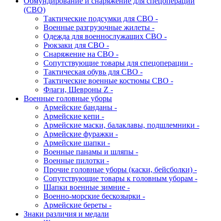
Обмундирование и снаряжение для спецоперации
(СВО)
Тактические подсумки для СВО -
Военные разгрузочные жилеты -
Одежда для военнослужащих СВО -
Рюкзаки для СВО -
Снаряжение на СВО -
Сопутствующие товары для спецоперации -
Тактическая обувь для СВО -
Тактические военные костюмы СВО -
Флаги, Шевроны Z -
Военные головные уборы
Армейские банданы -
Армейские кепи -
Армейские маски, балаклавы, подшлемники -
Армейские фуражки -
Армейские шапки -
Военные панамы и шляпы -
Военные пилотки -
Прочие головные уборы (каски, бейсболки) -
Сопутствующие товары к головным уборам -
Шапки военные зимние -
Военно-морские бескозырки -
Армейские береты -
Знаки различия и медали