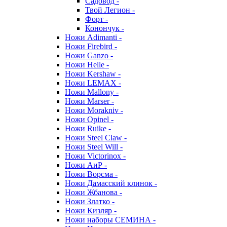
Садовод -
Твой Легион -
Форт -
Конончук -
Ножи Adimanti -
Ножи Firebird -
Ножи Ganzo -
Ножи Helle -
Ножи Kershaw -
Ножи LEMAX -
Ножи Mallony -
Ножи Marser -
Ножи Morakniv -
Ножи Opinel -
Ножи Ruike -
Ножи Steel Claw -
Ножи Steel Will -
Ножи Victorinox -
Ножи АиР -
Ножи Ворсма -
Ножи Дамасский клинок -
Ножи Жбанова -
Ножи Златко -
Ножи Кизляр -
Ножи наборы СЕМИНА -