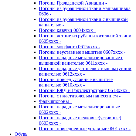
Погоны Гражданской Авиации -
Погоны из рубашечной ткани машвышивка
0606 -
Погоны из рубашечной ткани с вышивкой
канителью -
Погоны казачьи 0604хххх -
Погоны летние из рубаш и кительной ткани
0605хххх -
Погоны морфлота 0615хххх -
Погоны неуставные вышитые 0607хххх -
Погоны парадные металлизированные с
вышивкой канителью 0611хххх -
Погоны парадные уст шелк с выш латунной
канителью 0612хххх -
Погоны повсед уставные вышитые
канителью 0610хххх -
Погоны РЖД и Горэлектротранс 0618хххх -
Погоны с пластизолевым нанесением -
Фальшпогоны -
Погоны парадные металлизированные
0602хххх -
Погоны парадные шелковые(уставные)
0603хххх -
Погоны повседневные уставные 0601хххх -
Обувь