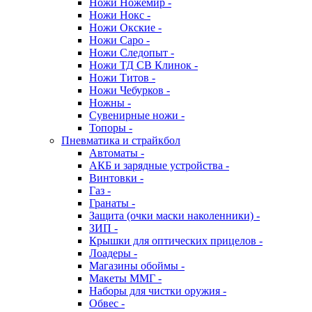
Ножи Ножемир -
Ножи Нокс -
Ножи Окские -
Ножи Саро -
Ножи Следопыт -
Ножи ТД СВ Клинок -
Ножи Титов -
Ножи Чебурков -
Ножны -
Сувенирные ножи -
Топоры -
Пневматика и страйкбол
Автоматы -
АКБ и зарядные устройства -
Винтовки -
Газ -
Гранаты -
Защита (очки маски наколенники) -
ЗИП -
Крышки для оптических прицелов -
Лоадеры -
Магазины обоймы -
Макеты ММГ -
Наборы для чистки оружия -
Обвес -