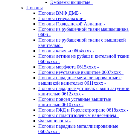
Эмблемы вышитые -
Погоны
Погоны ВМФ ДМБ -
Погоны генеральские -
Погоны Гражданской Авиации -
Погоны из рубашечной ткани машвышивка
0606 -
Погоны из рубашечной ткани с вышивкой
канителью -
Погоны казачьи 0604хххх -
Погоны летние из рубаш и кительной ткани
0605хххх -
Погоны морфлота 0615хххх -
Погоны неуставные вышитые 0607хххх -
Погоны парадные металлизированные с
вышивкой канителью 0611хххх -
Погоны парадные уст шелк с выш латунной
канителью 0612хххх -
Погоны повсед уставные вышитые
канителью 0610хххх -
Погоны РЖД и Горэлектротранс 0618хххх -
Погоны с пластизолевым нанесением -
Фальшпогоны -
Погоны парадные металлизированные
0602хххх -