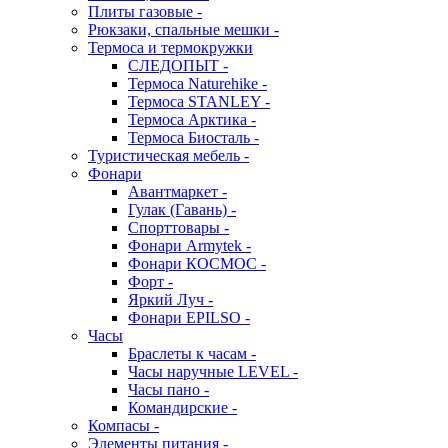
Плиты газовые -
Рюкзаки, спальные мешки -
Термоса и термокружки
СЛЕДОПЫТ -
Термоса Naturehike -
Термоса STANLEY -
Термоса Арктика -
Термоса Биосталь -
Туристическая мебель -
Фонари
Авантмаркет -
Гулак (Гавань) -
Спорттовары -
Фонари Armytek -
Фонари КОСМОС -
Форт -
Яркий Луч -
Фонари EPILSO -
Часы
Браслеты к часам -
Часы наручные LEVEL -
Часы пано -
Командирские -
Компасы -
Элементы питания -