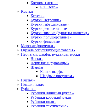
Костюмы летние
БЛТ лето -
Куртки
Кителя -
Куртки Ветровки -
Куртки габардиновые -
Куртки демисезонные -
Куртки зимние (бушлаты шинели) -
Куртки полушерстяные -
Куртки флисовые -
Морские форменки -
Одежда сопутствующие товары -
Перчатки, шарфы, рукавицы, носки
Носки -
Перчатки и рукавицы -
Шарфы
Кашне шарфы -
Шарфы с рисунком -
Платья -
Плащи пальто -
Рубашки
Рубашки длинный рукав -
Рубашки короткий рукав -
Рубашки поло -
Рубашки тактические -