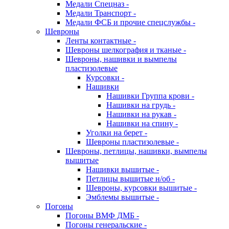
Медали Спецназ -
Медали Транспорт -
Медали ФСБ и прочие спецслужбы -
Шевроны
Ленты контактные -
Шевроны шелкография и тканые -
Шевроны, нашивки и вымпелы
пластизолевые
Курсовки -
Нашивки
Нашивки Группа крови -
Нашивки на грудь -
Нашивки на рукав -
Нашивки на спину -
Уголки на берет -
Шевроны пластизолевые -
Шевроны, петлицы, нашивки, вымпелы
вышитые
Нашивки вышитые -
Петлицы вышитые н/об -
Шевроны, курсовки вышитые -
Эмблемы вышитые -
Погоны
Погоны ВМФ ДМБ -
Погоны генеральские -