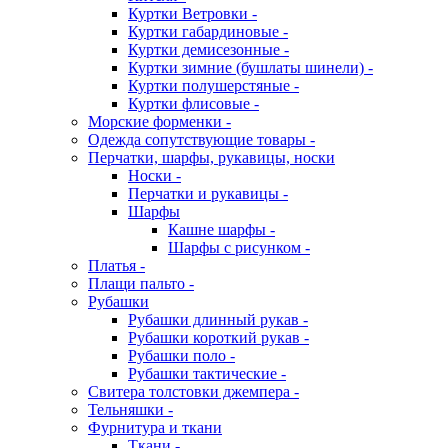
Куртки Ветровки -
Куртки габардиновые -
Куртки демисезонные -
Куртки зимние (бушлаты шинели) -
Куртки полушерстяные -
Куртки флисовые -
Морские форменки -
Одежда сопутствующие товары -
Перчатки, шарфы, рукавицы, носки
Носки -
Перчатки и рукавицы -
Шарфы
Кашне шарфы -
Шарфы с рисунком -
Платья -
Плащи пальто -
Рубашки
Рубашки длинный рукав -
Рубашки короткий рукав -
Рубашки поло -
Рубашки тактические -
Свитера толстовки джемпера -
Тельняшки -
Фурнитура и ткани
Ткани -