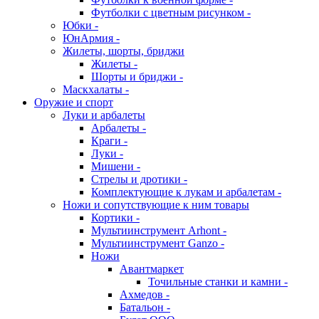
Футболки с цветным рисунком -
Юбки -
ЮнАрмия -
Жилеты, шорты, бриджи
Жилеты -
Шорты и бриджи -
Маскхалаты -
Оружие и спорт
Луки и арбалеты
Арбалеты -
Краги -
Луки -
Мишени -
Стрелы и дротики -
Комплектующие к лукам и арбалетам -
Ножи и сопутствующие к ним товары
Кортики -
Мультиинструмент Arhont -
Мультиинструмент Ganzo -
Ножи
Авантмаркет
Точильные станки и камни -
Ахмедов -
Батальон -