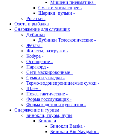
Мишени пневматика -
Смазки масла спреи -
Шарики, пульки -
Рогатки -
Охота и рыбалка
Снаряжение для служащих
Дубинки
Дубинки Телескопические -
Жезлы -
Жилеты, разгрузки -
Кобура -
Оснащение -
Паракорд -
Сети маскировочные -
Сумки и укладки -
Термо-водонепроницаемые сумки -
Шлем -
Пояса тактические -
Форма госслужащих -
Форма кадетов и курсантов -
Снаряжение и туризм
Бинокли, трубы, лупы
Бинокли
Бинокли Barska -
Бинокли Bin Navigator -