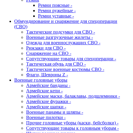
Ремни поясные -
Ремни ружейные -
Ремни уставные -
Обмундирование и снаряжение для спецоперации
(СВО)
Тактические подсумки для СВО -
Военные разгрузочные жилеты -
Одежда для военнослужащих СВО -
Рюкзаки для СВО -
Снаряжение на СВО -
Сопутствующие товары для спецоперации -
Тактическая обувь для СВО -
Тактические военные костюмы СВО -
Флаги, Шевроны Z -
Военные головные уборы
Армейские банданы -
Армейские кепи -
Армейские маски, балаклавы, подшлемники -
Армейские фуражки -
Армейские шапки -
Военные панамы и шляпы -
Военные пилотки -
Прочие головные уборы (каски, бейсболки) -
Сопутствующие товары к головным уборам -