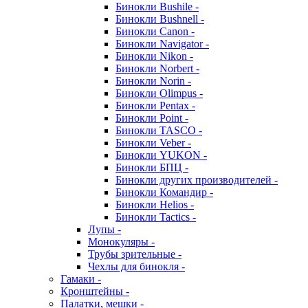
Бинокли Bushile -
Бинокли Bushnell -
Бинокли Canon -
Бинокли Navigator -
Бинокли Nikon -
Бинокли Norbert -
Бинокли Norin -
Бинокли Olimpus -
Бинокли Pentax -
Бинокли Point -
Бинокли TASCO -
Бинокли Veber -
Бинокли YUKON -
Бинокли БПЦ -
Бинокли других производителей -
Бинокли Командир -
Бинокли Helios -
Бинокли Tactics -
Лупы -
Монокуляры -
Трубы зрительные -
Чехлы для бинокля -
Гамаки -
Кронштейны -
Палатки, мешки -