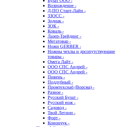
Булат ООО -
Возрождение -
Д-ПО Старт-Лайн -
ЗЗОСС -
Зодиак -
ЗОК -
Коваль -
Лазер-Трейдинг -
Мегатовар -
Ножи GERBER -
Ножны чехлы и дрсопутствующие
товары -
Омега Лайт -
ООО СПС Андрей -
ООО СПС Андрей -
Пивень -
Поддубный -
Промтехснаб (Ворсма) -
Разное -
Русский Булат -
Русский нож -
Садовод -
Твой Легион -
Форт -
Конончук -