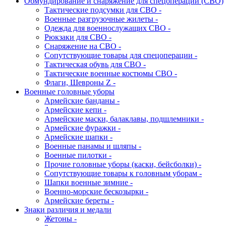
Обмундирование и снаряжение для спецоперации (СВО)
Тактические подсумки для СВО -
Военные разгрузочные жилеты -
Одежда для военнослужащих СВО -
Рюкзаки для СВО -
Снаряжение на СВО -
Сопутствующие товары для спецоперации -
Тактическая обувь для СВО -
Тактические военные костюмы СВО -
Флаги, Шевроны Z -
Военные головные уборы
Армейские банданы -
Армейские кепи -
Армейские маски, балаклавы, подшлемники -
Армейские фуражки -
Армейские шапки -
Военные панамы и шляпы -
Военные пилотки -
Прочие головные уборы (каски, бейсболки) -
Сопутствующие товары к головным уборам -
Шапки военные зимние -
Военно-морские бескозырки -
Армейские береты -
Знаки различия и медали
Жетоны -