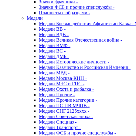
Значки фрачники -
Значки ФСБ и прочие спецслужбы -
Планшеты с образцами -
Медали
Медали Боевые действия Афганистан Кавказ 
Медали ВВ -
Медали ВДВ -
Медали Великая Отечественная война -
Медали ВМФ -
Медали ВС -
Медали ДМБ -
Медали Исторические личности -
Медали Казачество и Российская Империя -
Медали МВД -
Медали Москва-КНН -
Медали МЧС и ГПС -
Медали Охота и рыбалка -
Медали Прочие -
Медали Прочие категории -
Медали ПС ПВ МЧПВ -
Медали СНГ 2125хххх -
Медали Советская эпоха -
Медали Спецназ -
Медали Транспорт -
Медали ФСБ и прочие спецслужбы -