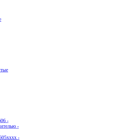
е
итые
06 -
ителью -
605хххх -