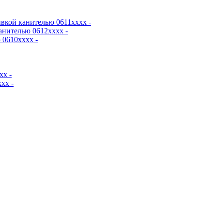
вкой канителью 0611хххх -
анителью 0612хххх -
0610хххх -
хх -
хх -