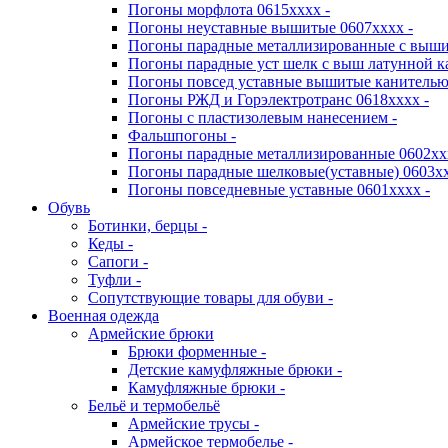
Погоны морфлота 0615хххх -
Погоны неуставные вышитые 0607хххх -
Погоны парадные металлизированные с выши
Погоны парадные уст шелк с выш латунной к
Погоны повсед уставные вышитые канителью 
Погоны РЖД и Горэлектротранс 0618хххх -
Погоны с пластизолевым нанесением -
Фальшпогоны -
Погоны парадные металлизированные 0602хх
Погоны парадные шелковые(уставные) 0603хх
Погоны повседневные уставные 0601хххх -
Обувь
Ботинки, берцы -
Кеды -
Сапоги -
Туфли -
Сопутствующие товары для обуви -
Военная одежда
Армейские брюки
Брюки форменные -
Детские камуфляжные брюки -
Камуфляжные брюки -
Бельё и термобельё
Армейские трусы -
Армейское термобелье -