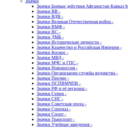
Значки
Значки Боевые действия Афганистан Кавказ 
Значки ВВ -
Значки ВДВ -
Значки Великая Отечественная война -
Значки ВМФ -
Значки ВС -
Значки ДМБ -
Значки Исторические личности -
Значки Казачество и Российская Империя -
Значки Космос -
Значки МВД -
Значки МЧС и ГПС -
Значки Новороссия -
Значки Организации службы ведомства -
Значки Прочие -
Значки ПСПВМЧПВ -
Значки РФ и её регионы -
Значки Серии -
Значки СНГ -
Значки Советская эпоха -
Значки Спецназ -
Значки Спорт -
Значки Транспорт -
Значки Учебные заведения -