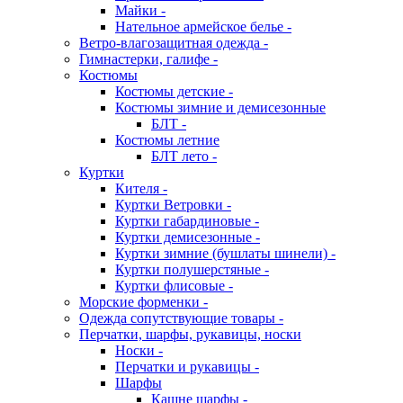
Майки -
Нательное армейское белье -
Ветро-влагозащитная одежда -
Гимнастерки, галифе -
Костюмы
Костюмы детские -
Костюмы зимние и демисезонные
БЛТ -
Костюмы летние
БЛТ лето -
Куртки
Кителя -
Куртки Ветровки -
Куртки габардиновые -
Куртки демисезонные -
Куртки зимние (бушлаты шинели) -
Куртки полушерстяные -
Куртки флисовые -
Морские форменки -
Одежда сопутствующие товары -
Перчатки, шарфы, рукавицы, носки
Носки -
Перчатки и рукавицы -
Шарфы
Кашне шарфы -