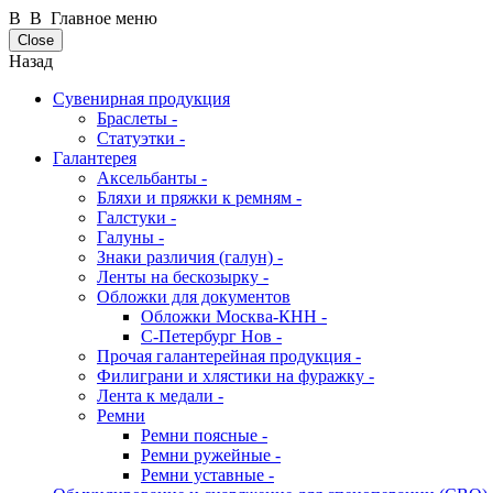
В В Главное меню
Close
Назад
Сувенирная продукция
Браслеты -
Статуэтки -
Галантерея
Аксельбанты -
Бляхи и пряжки к ремням -
Галстуки -
Галуны -
Знаки различия (галун) -
Ленты на бескозырку -
Обложки для документов
Обложки Москва-КНН -
С-Петербург Нов -
Прочая галантерейная продукция -
Филиграни и хлястики на фуражку -
Лента к медали -
Ремни
Ремни поясные -
Ремни ружейные -
Ремни уставные -