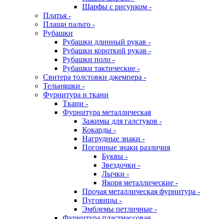
Шарфы с рисунком -
Платья -
Плащи пальто -
Рубашки
Рубашки длинный рукав -
Рубашки короткий рукав -
Рубашки поло -
Рубашки тактические -
Свитера толстовки джемпера -
Тельняшки -
Фурнитура и ткани
Ткани -
Фурнитура металлическая
Зажимы для галстуков -
Кокарды -
Нагрудные знаки -
Погонные знаки различия
Буквы -
Звездочки -
Лычки -
Якоря металлические -
Прочая металлическая фурнитура -
Пуговицы -
Эмблемы петличные -
Фурнитура пластмассовая