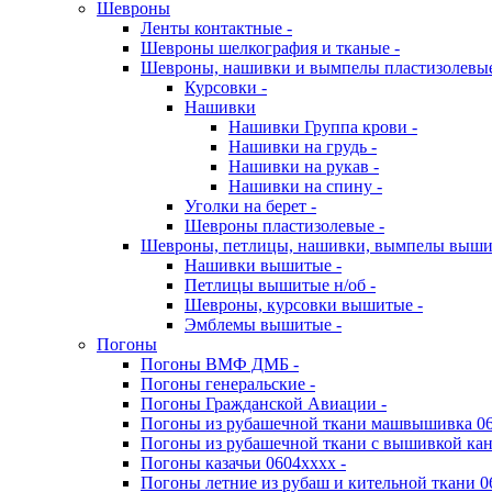
Шевроны
Ленты контактные -
Шевроны шелкография и тканые -
Шевроны, нашивки и вымпелы пластизолевы
Курсовки -
Нашивки
Нашивки Группа крови -
Нашивки на грудь -
Нашивки на рукав -
Нашивки на спину -
Уголки на берет -
Шевроны пластизолевые -
Шевроны, петлицы, нашивки, вымпелы выш
Нашивки вышитые -
Петлицы вышитые н/об -
Шевроны, курсовки вышитые -
Эмблемы вышитые -
Погоны
Погоны ВМФ ДМБ -
Погоны генеральские -
Погоны Гражданской Авиации -
Погоны из рубашечной ткани машвышивка 06
Погоны из рубашечной ткани с вышивкой кан
Погоны казачьи 0604хххх -
Погоны летние из рубаш и кительной ткани 0