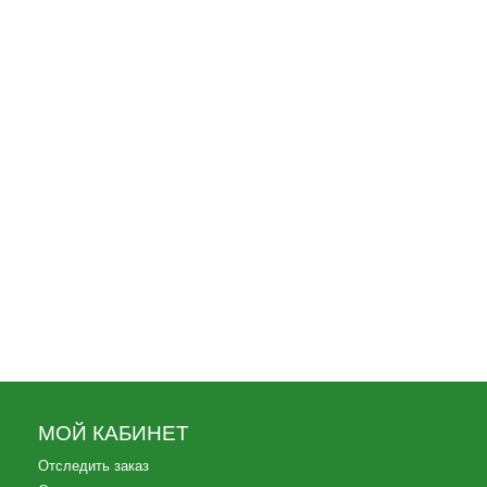
330
Трусы-боксеры Цветные
190
Трусы-боксеры пиксель
280
МОЙ КАБИНЕТ
Отследить заказ