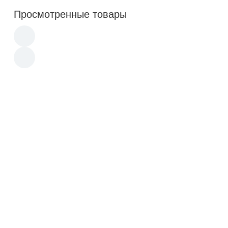
Просмотренные товары
Трусы-боксеры КМФ цветные
190
Трусы-боксеры олива
330
ТрусыМ-боксеры олива