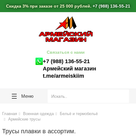
lose
lose
Скидка 3% при заказе от 25 000 рублей.
+7 (988) 136-55-21
Связаться с нами
+7 (988) 136-55-21
Армейский магазин
t.me/armeiskiim
Меню
Главная
Военная одежда
Бельё и термобельё
Армейские трусы
Трусы плавки в ассортим.