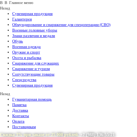
В В Главное меню
Назад
Сувенирная продукция
Галантерея
Обмундирование и снаряжение для спецоперации (СВО)
Военные головные уборы
Знаки различия и медали
Обувь
Военная одежда
Оружие и спорт
Охота и рыбалка
Снаряжение для служащих
Снаряжение и туризм
Сопутствующие товары
Спецсредства
Сувенирная продукция
Назад
Гуманитарная помощь
Памятка
Доставка
Контакты
Оплата
Поставщикам
Скидка 3% при заказе от 25 000 рублей.
+7 (988) 136-55-21