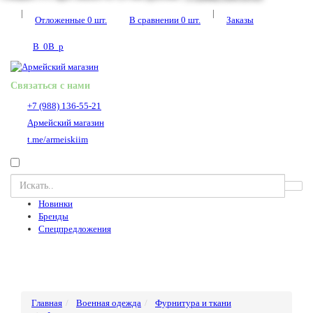
|
|
Отложенные
0
шт.
В сравнении
0
шт.
Заказы
В
0
В
p
Связаться с нами
+7 (988) 136-55-21
Армейский магазин
t.me/armeiskiim
Новинки
Бренды
Спецпредложения
Главная
Военная одежда
Фурнитура и ткани