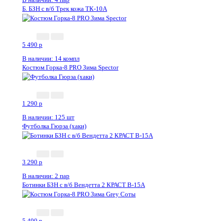
Б. БЗН с в/б Трек кожа ТК-10А
5 490
p
В наличии: 14 компл
Костюм Горка-8 PRO Зима Speсtor
1 290
p
В наличии: 125 шт
Футболка Гюрза (хаки)
3 290
p
В наличии: 2 пар
Ботинки БЗН с в/б Вендетта 2 КРАСТ В-15А
5 490
p