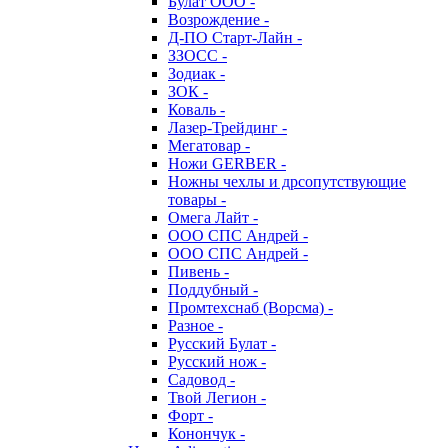
Булат ООО -
Возрождение -
Д-ПО Старт-Лайн -
ЗЗОСС -
Зодиак -
ЗОК -
Коваль -
Лазер-Трейдинг -
Мегатовар -
Ножи GERBER -
Ножны чехлы и дрсопутствующие
товары -
Омега Лайт -
ООО СПС Андрей -
ООО СПС Андрей -
Пивень -
Поддубный -
Промтехснаб (Ворсма) -
Разное -
Русский Булат -
Русский нож -
Садовод -
Твой Легион -
Форт -
Конончук -