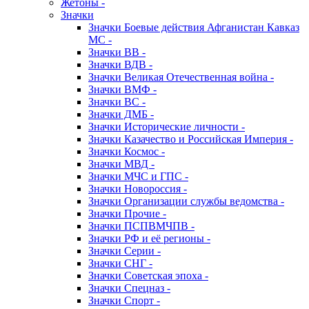
Жетоны -
Значки
Значки Боевые действия Афганистан Кавказ
МС -
Значки ВВ -
Значки ВДВ -
Значки Великая Отечественная война -
Значки ВМФ -
Значки ВС -
Значки ДМБ -
Значки Исторические личности -
Значки Казачество и Российская Империя -
Значки Космос -
Значки МВД -
Значки МЧС и ГПС -
Значки Новороссия -
Значки Организации службы ведомства -
Значки Прочие -
Значки ПСПВМЧПВ -
Значки РФ и её регионы -
Значки Серии -
Значки СНГ -
Значки Советская эпоха -
Значки Спецназ -
Значки Спорт -