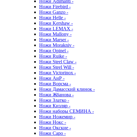
Ножи Adimanti -
Ножи Firebird -
Ножи Ganzo -
Ножи Helle -
Ножи Kershaw -
Ножи LEMAX -
Ножи Mallony -
Ножи Marser -
Ножи Morakniv -
Ножи Opinel -
Ножи Ruike -
Ножи Steel Claw -
Ножи Steel Will -
Ножи Victorinox -
Ножи АиР -
Ножи Ворсма -
Ножи Дамасский клинок -
Ножи Жбанова -
Ножи Златко -
Ножи Кизляр -
Ножи наборы СЕМИНА -
Ножи Ножемир -
Ножи Нокс -
Ножи Окские -
Ножи Саро -