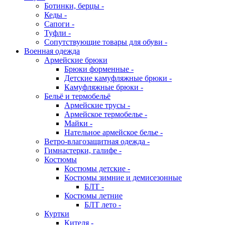
Ботинки, берцы -
Кеды -
Сапоги -
Туфли -
Сопутствующие товары для обуви -
Военная одежда
Армейские брюки
Брюки форменные -
Детские камуфляжные брюки -
Камуфляжные брюки -
Бельё и термобельё
Армейские трусы -
Армейское термобелье -
Майки -
Нательное армейское белье -
Ветро-влагозащитная одежда -
Гимнастерки, галифе -
Костюмы
Костюмы детские -
Костюмы зимние и демисезонные
БЛТ -
Костюмы летние
БЛТ лето -
Куртки
Кителя -