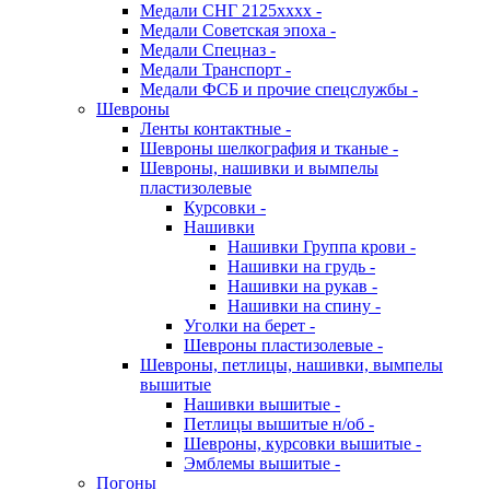
Медали СНГ 2125хххх -
Медали Советская эпоха -
Медали Спецназ -
Медали Транспорт -
Медали ФСБ и прочие спецслужбы -
Шевроны
Ленты контактные -
Шевроны шелкография и тканые -
Шевроны, нашивки и вымпелы
пластизолевые
Курсовки -
Нашивки
Нашивки Группа крови -
Нашивки на грудь -
Нашивки на рукав -
Нашивки на спину -
Уголки на берет -
Шевроны пластизолевые -
Шевроны, петлицы, нашивки, вымпелы
вышитые
Нашивки вышитые -
Петлицы вышитые н/об -
Шевроны, курсовки вышитые -
Эмблемы вышитые -
Погоны