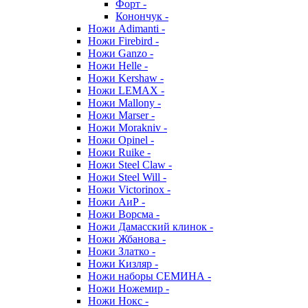
Форт -
Конончук -
Ножи Adimanti -
Ножи Firebird -
Ножи Ganzo -
Ножи Helle -
Ножи Kershaw -
Ножи LEMAX -
Ножи Mallony -
Ножи Marser -
Ножи Morakniv -
Ножи Opinel -
Ножи Ruike -
Ножи Steel Claw -
Ножи Steel Will -
Ножи Victorinox -
Ножи АиР -
Ножи Ворсма -
Ножи Дамасский клинок -
Ножи Жбанова -
Ножи Златко -
Ножи Кизляр -
Ножи наборы СЕМИНА -
Ножи Ножемир -
Ножи Нокс -