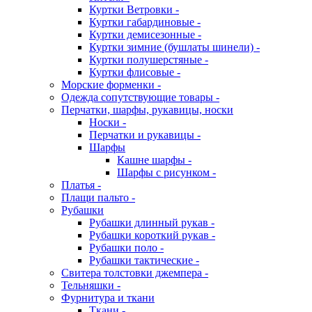
Куртки Ветровки -
Куртки габардиновые -
Куртки демисезонные -
Куртки зимние (бушлаты шинели) -
Куртки полушерстяные -
Куртки флисовые -
Морские форменки -
Одежда сопутствующие товары -
Перчатки, шарфы, рукавицы, носки
Носки -
Перчатки и рукавицы -
Шарфы
Кашне шарфы -
Шарфы с рисунком -
Платья -
Плащи пальто -
Рубашки
Рубашки длинный рукав -
Рубашки короткий рукав -
Рубашки поло -
Рубашки тактические -
Свитера толстовки джемпера -
Тельняшки -
Фурнитура и ткани
Ткани -