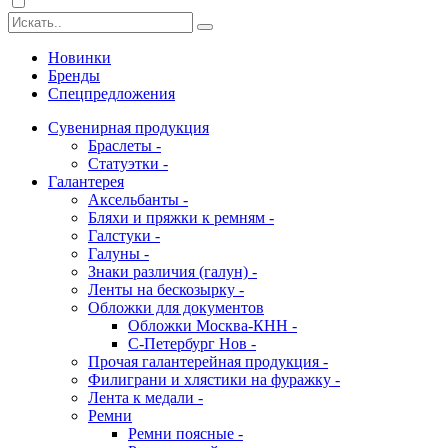
Новинки
Бренды
Спецпредложения
Сувенирная продукция
Браслеты -
Статуэтки -
Галантерея
Аксельбанты -
Бляхи и пряжки к ремням -
Галстуки -
Галуны -
Знаки различия (галун) -
Ленты на бескозырку -
Обложки для документов
Обложки Москва-КНН -
С-Петербург Нов -
Прочая галантерейная продукция -
Филиграни и хлястики на фуражку -
Лента к медали -
Ремни
Ремни поясные -