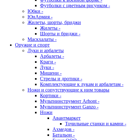
Футболки с цветным рисунком -
Юбки -
ЮнАрмия -
Жилеты, шорты, бриджи
Жилеты -
Шорты и бриджи -
Маскхалаты -
Оружие и спорт
Луки и арбалеты
Арбалеты -
Краги -
Луки -
Мишени -
Стрелы и дротики -
Комплектующие к лукам и арбалетам -
Ножи и сопутствующие к ним товары
Кортики -
Мультиинструмент Arhont -
Мультиинструмент Ganzo -
Ножи
Авантмаркет
Точильные станки и камни -
Ахмедов -
Батальон -