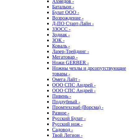
Ахмедов -
Батальон -
Булат ООО -
Возрождение -
Д-ПО Старт-Лайн -
ЗЗОСС -
Зодиак -
ЗОК -
Коваль -
Лазер-Трейдинг -
Мегатовар -
Ножи GERBER -
Ножны чехлы и дрсопутствующие
товары -
Омега Лайт -
ООО СПС Андрей -
ООО СПС Андрей -
Пивень -
Поддубный -
Промтехснаб (Ворсма) -
Разное -
Русский Булат -
Русский нож -
Садовод -
Твой Легион -