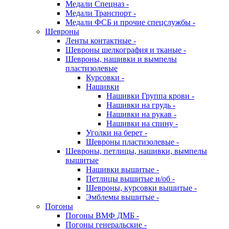
Медали Спецназ -
Медали Транспорт -
Медали ФСБ и прочие спецслужбы -
Шевроны
Ленты контактные -
Шевроны шелкография и тканые -
Шевроны, нашивки и вымпелы
пластизолевые
Курсовки -
Нашивки
Нашивки Группа крови -
Нашивки на грудь -
Нашивки на рукав -
Нашивки на спину -
Уголки на берет -
Шевроны пластизолевые -
Шевроны, петлицы, нашивки, вымпелы
вышитые
Нашивки вышитые -
Петлицы вышитые н/об -
Шевроны, курсовки вышитые -
Эмблемы вышитые -
Погоны
Погоны ВМФ ДМБ -
Погоны генеральские -