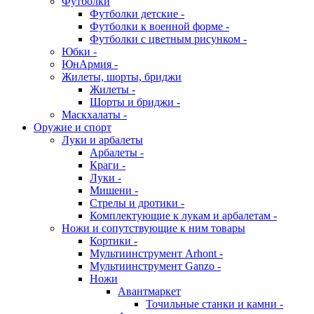
Футболки
Футболки детские -
Футболки к военной форме -
Футболки с цветным рисунком -
Юбки -
ЮнАрмия -
Жилеты, шорты, бриджи
Жилеты -
Шорты и бриджи -
Маскхалаты -
Оружие и спорт
Луки и арбалеты
Арбалеты -
Краги -
Луки -
Мишени -
Стрелы и дротики -
Комплектующие к лукам и арбалетам -
Ножи и сопутствующие к ним товары
Кортики -
Мультиинструмент Arhont -
Мультиинструмент Ganzo -
Ножи
Авантмаркет
Точильные станки и камни -