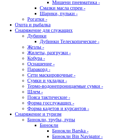
Мишени пневматика -
Смазки масла спреи -
Шарики, пульки -
Рогатки -
Охота и рыбалка
Снаряжение для служащих
Дубинки
Дубинки Телескопические -
Жезлы -
Жилеты, разгрузки -
Кобура -
Оснащение -
Паракорд -
Сети маскировочные -
Сумки и укладки -
Термо-водонепроницаемые сумки -
Шлем -
Пояса тактические -
Форма госслужащих -
Форма кадетов и курсантов -
Снаряжение и туризм
Бинокли, трубы, лупы
Бинокли
Бинокли Barska -
Бинокли Bin Navigator -