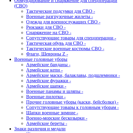
Обмундирование и снаряжение для спецоперации
(СВО)
Тактические подсумки для СВО -
Военные разгрузочные жилеты -
Одежда для военнослужащих СВО -
Рюкзаки для СВО -
Снаряжение на СВО -
Сопутствующие товары для спецоперации -
Тактическая обувь для СВО -
Тактические военные костюмы СВО -
Флаги, Шевроны Z -
Военные головные уборы
Армейские банданы -
Армейские кепи -
Армейские маски, балаклавы, подшлемники -
Армейские фуражки -
Армейские шапки -
Военные панамы и шляпы -
Военные пилотки -
Прочие головные уборы (каски, бейсболки) -
Сопутствующие товары к головным уборам -
Шапки военные зимние -
Военно-морские бескозырки -
Армейские береты -
Знаки различия и медали