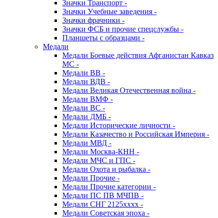
Значки Транспорт -
Значки Учебные заведения -
Значки фрачники -
Значки ФСБ и прочие спецслужбы -
Планшеты с образцами -
Медали
Медали Боевые действия Афганистан Кавказ
МС -
Медали ВВ -
Медали ВДВ -
Медали Великая Отечественная война -
Медали ВМФ -
Медали ВС -
Медали ДМБ -
Медали Исторические личности -
Медали Казачество и Российская Империя -
Медали МВД -
Медали Москва-КНН -
Медали МЧС и ГПС -
Медали Охота и рыбалка -
Медали Прочие -
Медали Прочие категории -
Медали ПС ПВ МЧПВ -
Медали СНГ 2125хххх -
Медали Советская эпоха -