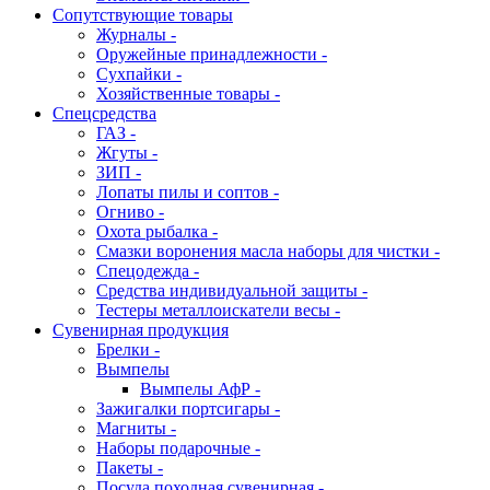
Сопутствующие товары
Журналы -
Оружейные принадлежности -
Сухпайки -
Хозяйственные товары -
Спецсредства
ГАЗ -
Жгуты -
ЗИП -
Лопаты пилы и соптов -
Огниво -
Охота рыбалка -
Смазки воронения масла наборы для чистки -
Спецодежда -
Средства индивидуальной защиты -
Тестеры металлоискатели весы -
Сувенирная продукция
Брелки -
Вымпелы
Вымпелы АфР -
Зажигалки портсигары -
Магниты -
Наборы подарочные -
Пакеты -
Посуда походная сувенирная -