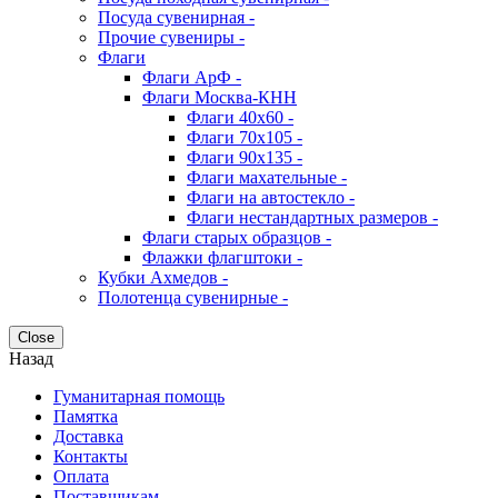
Посуда сувенирная -
Прочие сувениры -
Флаги
Флаги АрФ -
Флаги Москва-КНН
Флаги 40х60 -
Флаги 70х105 -
Флаги 90х135 -
Флаги махательные -
Флаги на автостекло -
Флаги нестандартных размеров -
Флаги старых образцов -
Флажки флагштоки -
Кубки Ахмедов -
Полотенца сувенирные -
Close
Назад
Гуманитарная помощь
Памятка
Доставка
Контакты
Оплата
Поставщикам