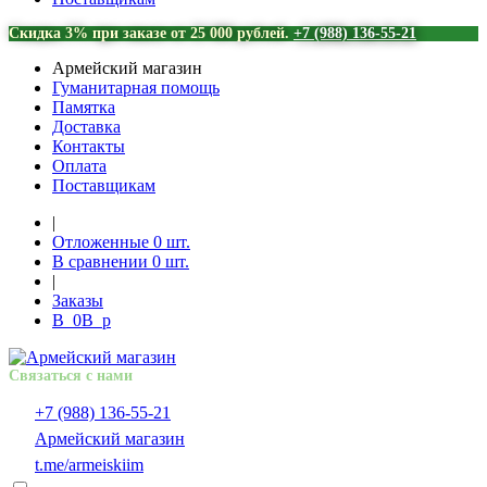
Скидка 3% при заказе от 25 000 рублей.
+7 (988) 136-55-21
Армейский магазин
Гуманитарная помощь
Памятка
Доставка
Контакты
Оплата
Поставщикам
|
Отложенные
0
шт.
В сравнении
0
шт.
|
Заказы
В
0
В
p
Связаться с нами
+7 (988) 136-55-21
Армейский магазин
t.me/armeiskiim