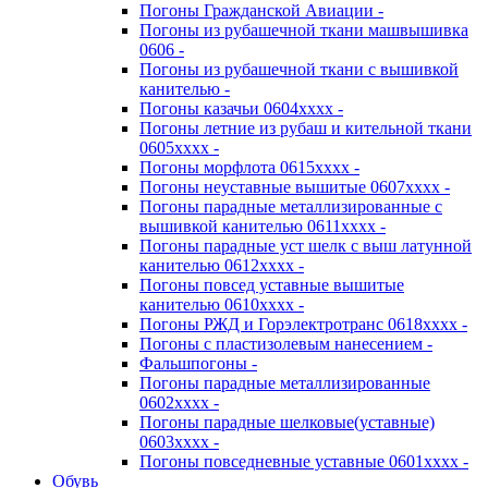
Погоны Гражданской Авиации -
Погоны из рубашечной ткани машвышивка
0606 -
Погоны из рубашечной ткани с вышивкой
канителью -
Погоны казачьи 0604хххх -
Погоны летние из рубаш и кительной ткани
0605хххх -
Погоны морфлота 0615хххх -
Погоны неуставные вышитые 0607хххх -
Погоны парадные металлизированные с
вышивкой канителью 0611хххх -
Погоны парадные уст шелк с выш латунной
канителью 0612хххх -
Погоны повсед уставные вышитые
канителью 0610хххх -
Погоны РЖД и Горэлектротранс 0618хххх -
Погоны с пластизолевым нанесением -
Фальшпогоны -
Погоны парадные металлизированные
0602хххх -
Погоны парадные шелковые(уставные)
0603хххх -
Погоны повседневные уставные 0601хххх -
Обувь