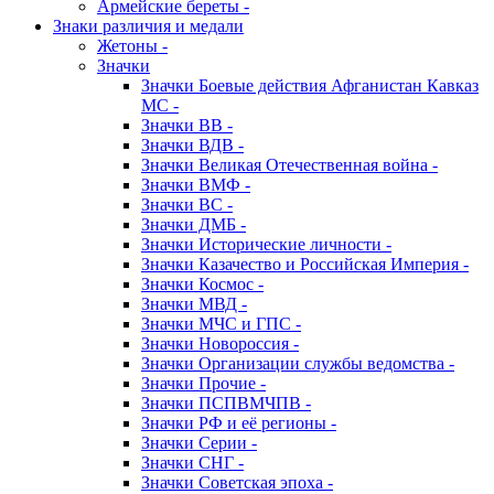
Армейские береты -
Знаки различия и медали
Жетоны -
Значки
Значки Боевые действия Афганистан Кавказ
МС -
Значки ВВ -
Значки ВДВ -
Значки Великая Отечественная война -
Значки ВМФ -
Значки ВС -
Значки ДМБ -
Значки Исторические личности -
Значки Казачество и Российская Империя -
Значки Космос -
Значки МВД -
Значки МЧС и ГПС -
Значки Новороссия -
Значки Организации службы ведомства -
Значки Прочие -
Значки ПСПВМЧПВ -
Значки РФ и её регионы -
Значки Серии -
Значки СНГ -
Значки Советская эпоха -