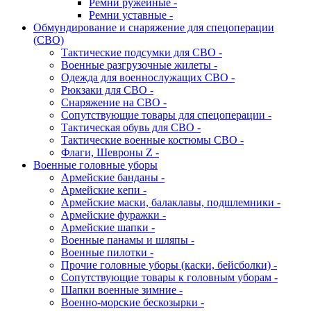
Ремни ружейные -
Ремни уставные -
Обмундирование и снаряжение для спецоперации
(СВО)
Тактические подсумки для СВО -
Военные разгрузочные жилеты -
Одежда для военнослужащих СВО -
Рюкзаки для СВО -
Снаряжение на СВО -
Сопутствующие товары для спецоперации -
Тактическая обувь для СВО -
Тактические военные костюмы СВО -
Флаги, Шевроны Z -
Военные головные уборы
Армейские банданы -
Армейские кепи -
Армейские маски, балаклавы, подшлемники -
Армейские фуражки -
Армейские шапки -
Военные панамы и шляпы -
Военные пилотки -
Прочие головные уборы (каски, бейсболки) -
Сопутствующие товары к головным уборам -
Шапки военные зимние -
Военно-морские бескозырки -