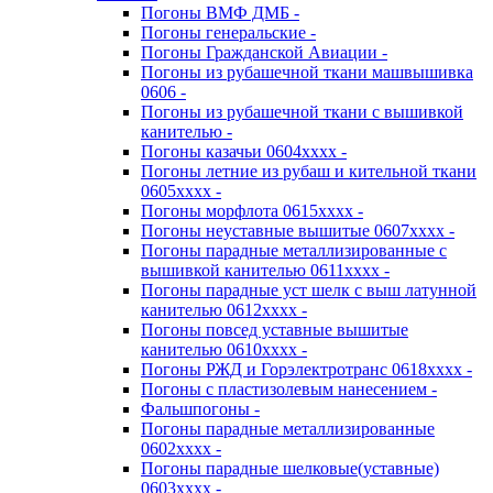
Погоны ВМФ ДМБ -
Погоны генеральские -
Погоны Гражданской Авиации -
Погоны из рубашечной ткани машвышивка
0606 -
Погоны из рубашечной ткани с вышивкой
канителью -
Погоны казачьи 0604хххх -
Погоны летние из рубаш и кительной ткани
0605хххх -
Погоны морфлота 0615хххх -
Погоны неуставные вышитые 0607хххх -
Погоны парадные металлизированные с
вышивкой канителью 0611хххх -
Погоны парадные уст шелк с выш латунной
канителью 0612хххх -
Погоны повсед уставные вышитые
канителью 0610хххх -
Погоны РЖД и Горэлектротранс 0618хххх -
Погоны с пластизолевым нанесением -
Фальшпогоны -
Погоны парадные металлизированные
0602хххх -
Погоны парадные шелковые(уставные)
0603хххх -