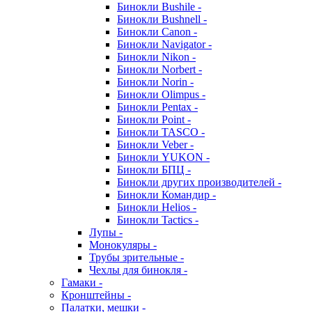
Бинокли Bushile -
Бинокли Bushnell -
Бинокли Canon -
Бинокли Navigator -
Бинокли Nikon -
Бинокли Norbert -
Бинокли Norin -
Бинокли Olimpus -
Бинокли Pentax -
Бинокли Point -
Бинокли TASCO -
Бинокли Veber -
Бинокли YUKON -
Бинокли БПЦ -
Бинокли других производителей -
Бинокли Командир -
Бинокли Helios -
Бинокли Tactics -
Лупы -
Монокуляры -
Трубы зрительные -
Чехлы для бинокля -
Гамаки -
Кронштейны -
Палатки, мешки -