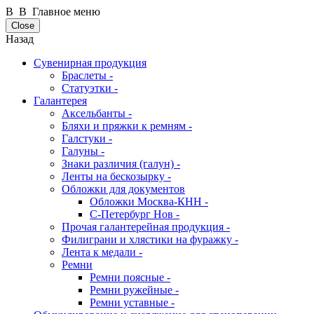
В В Главное меню
Close
Назад
Сувенирная продукция
Браслеты -
Статуэтки -
Галантерея
Аксельбанты -
Бляхи и пряжки к ремням -
Галстуки -
Галуны -
Знаки различия (галун) -
Ленты на бескозырку -
Обложки для документов
Обложки Москва-КНН -
С-Петербург Нов -
Прочая галантерейная продукция -
Филиграни и хлястики на фуражку -
Лента к медали -
Ремни
Ремни поясные -
Ремни ружейные -
Ремни уставные -