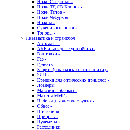
Ножи Следопыт -
Ножи ТД СВ Клинок -
Ножи Титов -
Ножи Чебурков -
Ножны -
Сувенирные ножи -
Топоры -
Пневматика и страйкбол
Автоматы -
АКБ и зарядные устройства -
Винтовки -
Газ -
Гранаты -
Защита (очки маски наколенники) -
ЗИП -
Крышки для оптических прицелов -
Лоадеры -
Магазины обоймы -
Макеты ММГ -
Наборы для чистки оружия -
Обвес -
Пистолеты -
Прицелы -
Пулеметы -
Расходники