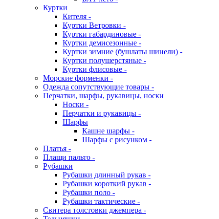
Куртки
Кителя -
Куртки Ветровки -
Куртки габардиновые -
Куртки демисезонные -
Куртки зимние (бушлаты шинели) -
Куртки полушерстяные -
Куртки флисовые -
Морские форменки -
Одежда сопутствующие товары -
Перчатки, шарфы, рукавицы, носки
Носки -
Перчатки и рукавицы -
Шарфы
Кашне шарфы -
Шарфы с рисунком -
Платья -
Плащи пальто -
Рубашки
Рубашки длинный рукав -
Рубашки короткий рукав -
Рубашки поло -
Рубашки тактические -
Свитера толстовки джемпера -
Тельняшки -