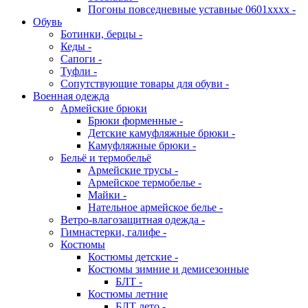
Погоны повседневные уставные 0601хххх -
Обувь
Ботинки, берцы -
Кеды -
Сапоги -
Туфли -
Сопутствующие товары для обуви -
Военная одежда
Армейские брюки
Брюки форменные -
Детские камуфляжные брюки -
Камуфляжные брюки -
Бельё и термобельё
Армейские трусы -
Армейское термобелье -
Майки -
Нательное армейское белье -
Ветро-влагозащитная одежда -
Гимнастерки, галифе -
Костюмы
Костюмы детские -
Костюмы зимние и демисезонные
БЛТ -
Костюмы летние
БЛТ лето -