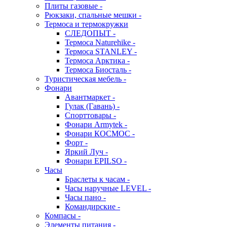
Плиты газовые -
Рюкзаки, спальные мешки -
Термоса и термокружки
СЛЕДОПЫТ -
Термоса Naturehike -
Термоса STANLEY -
Термоса Арктика -
Термоса Биосталь -
Туристическая мебель -
Фонари
Авантмаркет -
Гулак (Гавань) -
Спорттовары -
Фонари Armytek -
Фонари КОСМОС -
Форт -
Яркий Луч -
Фонари EPILSO -
Часы
Браслеты к часам -
Часы наручные LEVEL -
Часы пано -
Командирские -
Компасы -
Элементы питания -