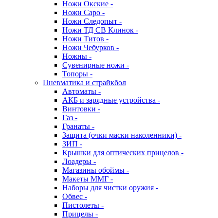
Ножи Окские -
Ножи Саро -
Ножи Следопыт -
Ножи ТД СВ Клинок -
Ножи Титов -
Ножи Чебурков -
Ножны -
Сувенирные ножи -
Топоры -
Пневматика и страйкбол
Автоматы -
АКБ и зарядные устройства -
Винтовки -
Газ -
Гранаты -
Защита (очки маски наколенники) -
ЗИП -
Крышки для оптических прицелов -
Лоадеры -
Магазины обоймы -
Макеты ММГ -
Наборы для чистки оружия -
Обвес -
Пистолеты -
Прицелы -