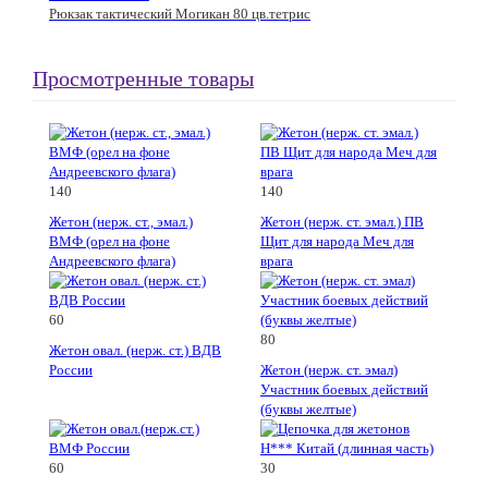
Рюкзак тактический Могикан 80 цв.тетрис
Просмотренные товары
140
140
Жетон (нерж. ст., эмал.)
Жетон (нерж. ст. эмал.) ПВ
ВМФ (орел на фоне
Щит для народа Меч для
Андреевского флага)
врага
60
80
Жетон овал. (нерж. ст.) ВДВ
России
Жетон (нерж. ст. эмал)
Участник боевых действий
(буквы желтые)
60
30