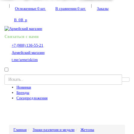
|
|
Отложенные
0
шт.
В сравнении
0
шт.
Заказы
В
0
В
p
Связаться с нами
+7 (988) 136-55-21
Армейский магазин
t.me/armeiskiim
Новинки
Бренды
Спецпредложения
Главная
Знаки различия и медали
Жетоны