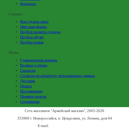
Контакты
Справка
Как сделать заказ
Цвет камуфляжа
Подбор размера одежды
Подбор обуви
Подбор ремня
Меню
Гуманитарная помощь
Возврат и обмен
Гарантия
Согласие на обработку персональных данных
Доставка
Оплата
Поставщикам
Правила оплаты
Соглашение
Сеть магазинов "Армейский магазин"
, 2005-2026
353960 г. Новороссийск, п. Цемдолина, ул. Ленина, дом 64
E-mail:
army_magazin2n@mail.ru