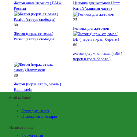
Жетон овал.(нерж.ст.) ВМФ
Цепочка для жетонов Н***
России
Китай (длинная часть)
25
80
Резинка для жетонов
Жетон (нерж. ст. эмал.)
Patriot (статуя свободы)
80
Жетон (нерж. ст., эмал.) ВВ (
череп в крап. берете )
80
Жетон (нерж. сталь, эмаль.)
Rammstein
Мой кабинет
Отследить заказ
Отложенные товары
Написать нам
Форма связи