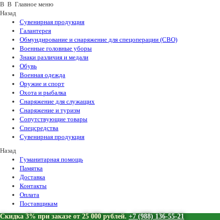
В В Главное меню
Назад
Сувенирная продукция
Галантерея
Обмундирование и снаряжение для спецоперации (СВО)
Военные головные уборы
Знаки различия и медали
Обувь
Военная одежда
Оружие и спорт
Охота и рыбалка
Снаряжение для служащих
Снаряжение и туризм
Сопутствующие товары
Спецсредства
Сувенирная продукция
Назад
Гуманитарная помощь
Памятка
Доставка
Контакты
Оплата
Поставщикам
Скидка 3% при заказе от 25 000 рублей.
+7 (988) 136-55-21