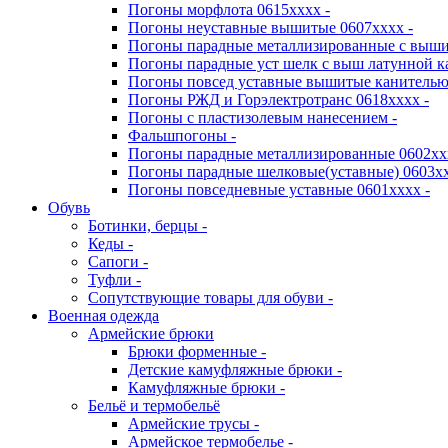
Погоны морфлота 0615хххх -
Погоны неуставные вышитые 0607хххх -
Погоны парадные металлизированные с выши
Погоны парадные уст шелк с выш латунной к
Погоны повсед уставные вышитые канителью 
Погоны РЖД и Горэлектротранс 0618хххх -
Погоны с пластизолевым нанесением -
Фальшпогоны -
Погоны парадные металлизированные 0602хх
Погоны парадные шелковые(уставные) 0603хх
Погоны повседневные уставные 0601хххх -
Обувь
Ботинки, берцы -
Кеды -
Сапоги -
Туфли -
Сопутствующие товары для обуви -
Военная одежда
Армейские брюки
Брюки форменные -
Детские камуфляжные брюки -
Камуфляжные брюки -
Бельё и термобельё
Армейские трусы -
Армейское термобелье -