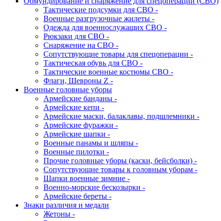
Обмундирование и снаряжение для спецоперации (СВО)
Тактические подсумки для СВО -
Военные разгрузочные жилеты -
Одежда для военнослужащих СВО -
Рюкзаки для СВО -
Снаряжение на СВО -
Сопутствующие товары для спецоперации -
Тактическая обувь для СВО -
Тактические военные костюмы СВО -
Флаги, Шевроны Z -
Военные головные уборы
Армейские банданы -
Армейские кепи -
Армейские маски, балаклавы, подшлемники -
Армейские фуражки -
Армейские шапки -
Военные панамы и шляпы -
Военные пилотки -
Прочие головные уборы (каски, бейсболки) -
Сопутствующие товары к головным уборам -
Шапки военные зимние -
Военно-морские бескозырки -
Армейские береты -
Знаки различия и медали
Жетоны -