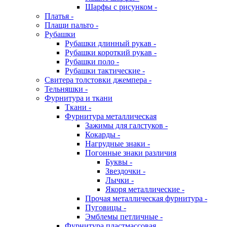
Шарфы с рисунком -
Платья -
Плащи пальто -
Рубашки
Рубашки длинный рукав -
Рубашки короткий рукав -
Рубашки поло -
Рубашки тактические -
Свитера толстовки джемпера -
Тельняшки -
Фурнитура и ткани
Ткани -
Фурнитура металлическая
Зажимы для галстуков -
Кокарды -
Нагрудные знаки -
Погонные знаки различия
Буквы -
Звездочки -
Лычки -
Якоря металлические -
Прочая металлическая фурнитура -
Пуговицы -
Эмблемы петличные -
Фурнитура пластмассовая