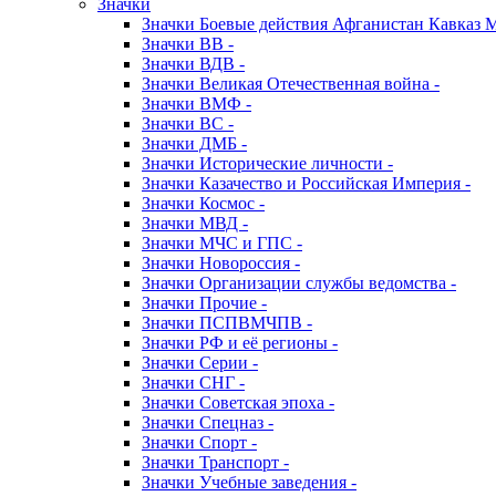
Значки
Значки Боевые действия Афганистан Кавказ 
Значки ВВ -
Значки ВДВ -
Значки Великая Отечественная война -
Значки ВМФ -
Значки ВС -
Значки ДМБ -
Значки Исторические личности -
Значки Казачество и Российская Империя -
Значки Космос -
Значки МВД -
Значки МЧС и ГПС -
Значки Новороссия -
Значки Организации службы ведомства -
Значки Прочие -
Значки ПСПВМЧПВ -
Значки РФ и её регионы -
Значки Серии -
Значки СНГ -
Значки Советская эпоха -
Значки Спецназ -
Значки Спорт -
Значки Транспорт -
Значки Учебные заведения -