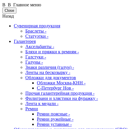
В В Главное меню
Close
Назад
Сувенирная продукция
Браслеты -
Статуэтки -
Галантерея
Аксельбанты -
Бляхи и пряжки к ремням -
Галстуки -
Галуны -
Знаки различия (галун) -
Ленты на бескозырку -
Обложки для документов
Обложки Москва-КНН -
С-Петербург Нов -
Прочая галантерейная продукция -
Филиграни и хлястики на фуражку -
Лента к медали -
Ремни
Ремни поясные -
Ремни ружейные -
Ремни уставные -