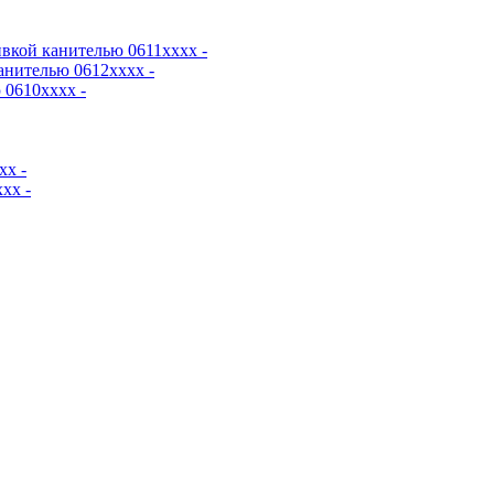
вкой канителью 0611хххх -
анителью 0612хххх -
0610хххх -
хх -
хх -