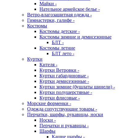
Майки -
Нательное армейское белье -
Ветро-влагозащитная одежда -
Гимнастерки, галифе -
Костюмы
Костюмы детские -
Костюмы зимние и демисезонные
БЛТ -
Костюмы летние
БЛТ лето -
Куртки
Кителя -
Куртки Ветровки -
Куртки габардиновые -
Куртки демисезонные -
Куртки зимние (бушлаты шинели) -
Куртки полушерстяные -
Куртки флисовые -
Морские форменки -
Одежда сопутствующие товары -
Перчатки, шарфы, рукавицы, носки
Носки -
Перчатки и рукавицы -
Шарфы
Кашне шарфы -