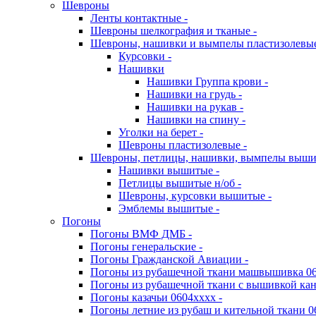
Шевроны
Ленты контактные -
Шевроны шелкография и тканые -
Шевроны, нашивки и вымпелы пластизолевы
Курсовки -
Нашивки
Нашивки Группа крови -
Нашивки на грудь -
Нашивки на рукав -
Нашивки на спину -
Уголки на берет -
Шевроны пластизолевые -
Шевроны, петлицы, нашивки, вымпелы выш
Нашивки вышитые -
Петлицы вышитые н/об -
Шевроны, курсовки вышитые -
Эмблемы вышитые -
Погоны
Погоны ВМФ ДМБ -
Погоны генеральские -
Погоны Гражданской Авиации -
Погоны из рубашечной ткани машвышивка 06
Погоны из рубашечной ткани с вышивкой кан
Погоны казачьи 0604хххх -
Погоны летние из рубаш и кительной ткани 0