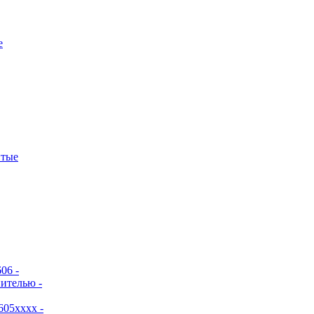
е
итые
06 -
ителью -
605хххх -