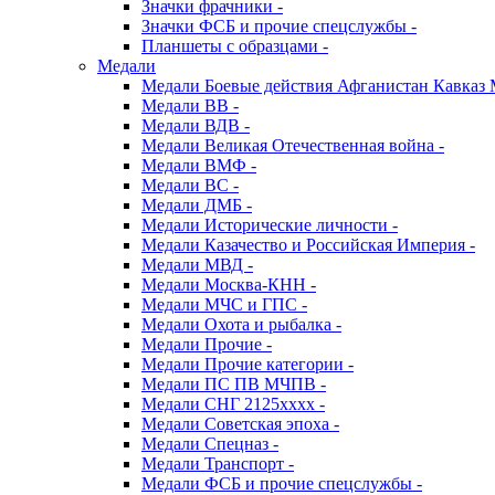
Значки фрачники -
Значки ФСБ и прочие спецслужбы -
Планшеты с образцами -
Медали
Медали Боевые действия Афганистан Кавказ 
Медали ВВ -
Медали ВДВ -
Медали Великая Отечественная война -
Медали ВМФ -
Медали ВС -
Медали ДМБ -
Медали Исторические личности -
Медали Казачество и Российская Империя -
Медали МВД -
Медали Москва-КНН -
Медали МЧС и ГПС -
Медали Охота и рыбалка -
Медали Прочие -
Медали Прочие категории -
Медали ПС ПВ МЧПВ -
Медали СНГ 2125хххх -
Медали Советская эпоха -
Медали Спецназ -
Медали Транспорт -
Медали ФСБ и прочие спецслужбы -