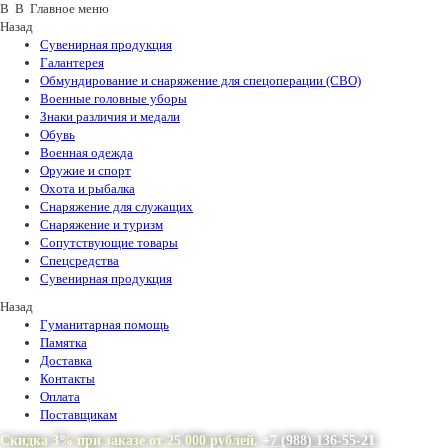
В В Главное меню
Назад
Сувенирная продукция
Галантерея
Обмундирование и снаряжение для спецоперации (СВО)
Военные головные уборы
Знаки различия и медали
Обувь
Военная одежда
Оружие и спорт
Охота и рыбалка
Снаряжение для служащих
Снаряжение и туризм
Сопутствующие товары
Спецсредства
Сувенирная продукция
Назад
Гуманитарная помощь
Памятка
Доставка
Контакты
Оплата
Поставщикам
Скидка 3% при заказе от 25 000 рублей.
+7 (988) 136-55-21