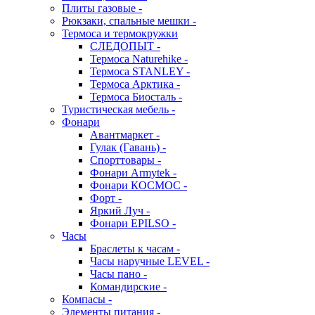
Плиты газовые -
Рюкзаки, спальные мешки -
Термоса и термокружки
СЛЕДОПЫТ -
Термоса Naturehike -
Термоса STANLEY -
Термоса Арктика -
Термоса Биосталь -
Туристическая мебель -
Фонари
Авантмаркет -
Гулак (Гавань) -
Спорттовары -
Фонари Armytek -
Фонари КОСМОС -
Форт -
Яркий Луч -
Фонари EPILSO -
Часы
Браслеты к часам -
Часы наручные LEVEL -
Часы пано -
Командирские -
Компасы -
Элементы питания -