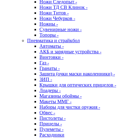
Ножи Следопыт -
Ножи ТД СВ Клинок -
Ножи Титов -
Ножи Чебурков -
Ножны -
Сувенирные ножи -
Топоры -
Пневматика и страйкбол
Автоматы -
АКБ и зарядные устройства -
Винтовки -
Газ -
Гранаты -
Защита (очки маски наколенники) -
ЗИП -
Крышки для оптических прицелов -
Лоадеры -
Магазины обоймы -
Макеты ММГ -
Наборы для чистки оружия -
Обвес -
Пистолеты -
Прицелы -
Пулеметы -
Расходники