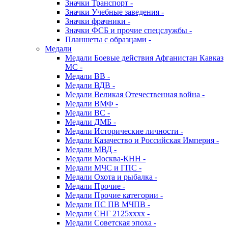
Значки Транспорт -
Значки Учебные заведения -
Значки фрачники -
Значки ФСБ и прочие спецслужбы -
Планшеты с образцами -
Медали
Медали Боевые действия Афганистан Кавказ
МС -
Медали ВВ -
Медали ВДВ -
Медали Великая Отечественная война -
Медали ВМФ -
Медали ВС -
Медали ДМБ -
Медали Исторические личности -
Медали Казачество и Российская Империя -
Медали МВД -
Медали Москва-КНН -
Медали МЧС и ГПС -
Медали Охота и рыбалка -
Медали Прочие -
Медали Прочие категории -
Медали ПС ПВ МЧПВ -
Медали СНГ 2125хххх -
Медали Советская эпоха -