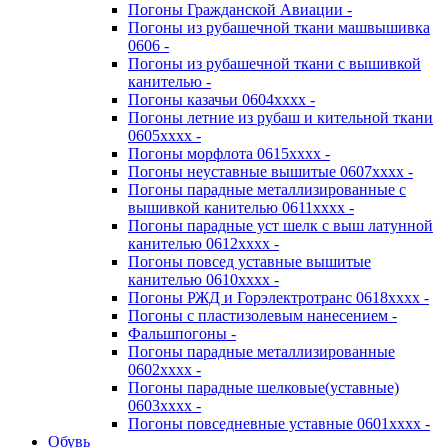
Погоны Гражданской Авиации -
Погоны из рубашечной ткани машвышивка
0606 -
Погоны из рубашечной ткани с вышивкой
канителью -
Погоны казачьи 0604хххх -
Погоны летние из рубаш и кительной ткани
0605хххх -
Погоны морфлота 0615хххх -
Погоны неуставные вышитые 0607хххх -
Погоны парадные металлизированные с
вышивкой канителью 0611хххх -
Погоны парадные уст шелк с выш латунной
канителью 0612хххх -
Погоны повсед уставные вышитые
канителью 0610хххх -
Погоны РЖД и Горэлектротранс 0618хххх -
Погоны с пластизолевым нанесением -
Фальшпогоны -
Погоны парадные металлизированные
0602хххх -
Погоны парадные шелковые(уставные)
0603хххх -
Погоны повседневные уставные 0601хххх -
Обувь