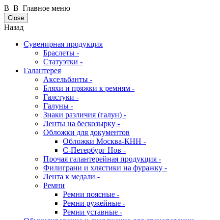
В В Главное меню
Close
Назад
Сувенирная продукция
Браслеты -
Статуэтки -
Галантерея
Аксельбанты -
Бляхи и пряжки к ремням -
Галстуки -
Галуны -
Знаки различия (галун) -
Ленты на бескозырку -
Обложки для документов
Обложки Москва-КНН -
С-Петербург Нов -
Прочая галантерейная продукция -
Филиграни и хлястики на фуражку -
Лента к медали -
Ремни
Ремни поясные -
Ремни ружейные -
Ремни уставные -