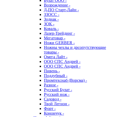
Булат ООО -
Возрождение -
Д-ПО Старт-Лайн -
ЗЗОСС -
Зодиак -
ЗОК -
Коваль -
Лазер-Трейдинг -
Мегатовар -
Ножи GERBER -
Ножны чехлы и дрсопутствующие
товары -
Омега Лайт -
ООО СПС Андрей -
ООО СПС Андрей -
Пивень -
Поддубный -
Промтехснаб (Ворсма) -
Разное -
Русский Булат -
Русский нож -
Садовод -
Твой Легион -
Форт -
Конончук -