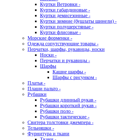
Куртки Ветровки -
Куртки габардиновые -
Куртки демисезонные -
Куртки зимние (бушлаты шинели) -
Куртки полушерстяные -
Куртки флисовые -
Морские форменки -
Одежда сопутствующие товары -
Перчатки, шарфы, рукавицы, носки
Носки -
Перчатки и рукавицы -
Шарфы
Кашне шарфы -
Шарфы с рисунком -
Платья -
Плащи пальто -
Рубашки
Рубашки длинный рукав -
Рубашки короткий рукав -
Рубашки поло -
Рубашки тактические -
Свитера толстовки джемпера -
Тельняшки -
Фурнитура и ткани
Ткани -