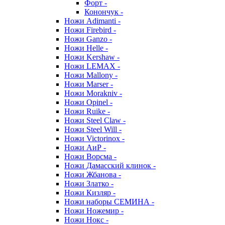
Форт -
Конончук -
Ножи Adimanti -
Ножи Firebird -
Ножи Ganzo -
Ножи Helle -
Ножи Kershaw -
Ножи LEMAX -
Ножи Mallony -
Ножи Marser -
Ножи Morakniv -
Ножи Opinel -
Ножи Ruike -
Ножи Steel Claw -
Ножи Steel Will -
Ножи Victorinox -
Ножи АиР -
Ножи Ворсма -
Ножи Дамасский клинок -
Ножи Жбанова -
Ножи Златко -
Ножи Кизляр -
Ножи наборы СЕМИНА -
Ножи Ножемир -
Ножи Нокс -