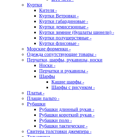
Куртки
Кителя -
Куртки Ветровки -
Куртки габардиновые -
Куртки демисезонные -
Куртки зимние (бушлаты шинели) -
Куртки полушерстяные -
Куртки флисовые -
Морские форменки -
Одежда сопутствующие товары -
Перчатки, шарфы, рукавицы, носки
Носки -
Перчатки и рукавицы -
Шарфы
Кашне шарфы -
Шарфы с рисунком -
Платья -
Плащи пальто -
Рубашки
Рубашки длинный рукав -
Рубашки короткий рукав -
Рубашки поло -
Рубашки тактические -
Свитера толстовки джемпера -
Тельняшки -