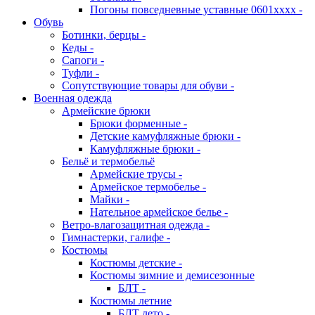
Погоны повседневные уставные 0601хххх -
Обувь
Ботинки, берцы -
Кеды -
Сапоги -
Туфли -
Сопутствующие товары для обуви -
Военная одежда
Армейские брюки
Брюки форменные -
Детские камуфляжные брюки -
Камуфляжные брюки -
Бельё и термобельё
Армейские трусы -
Армейское термобелье -
Майки -
Нательное армейское белье -
Ветро-влагозащитная одежда -
Гимнастерки, галифе -
Костюмы
Костюмы детские -
Костюмы зимние и демисезонные
БЛТ -
Костюмы летние
БЛТ лето -