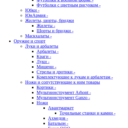
Футболки с цветным рисунком -
Юбки -
ЮнАрмия -
Жилеты, шорты, бриджи
Жилеты -
Шорты и бриджи -
Маскхалаты -
Оружие и спорт
Луки и арбалеты
Арбалеты -
Краги -
Луки -
Мишени -
Стрелы и дротики -
Комплектующие к лукам и арбалетам -
Ножи и сопутствующие к ним товары
Кортики -
Мультиинструмент Arhont -
Мультиинструмент Ganzo -
Ножи
Авантмаркет
Точильные станки и камни -
Ахмедов -
Батальон -