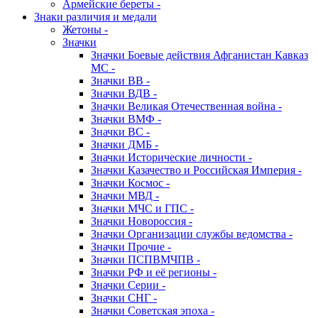
Армейские береты -
Знаки различия и медали
Жетоны -
Значки
Значки Боевые действия Афганистан Кавказ
МС -
Значки ВВ -
Значки ВДВ -
Значки Великая Отечественная война -
Значки ВМФ -
Значки ВС -
Значки ДМБ -
Значки Исторические личности -
Значки Казачество и Российская Империя -
Значки Космос -
Значки МВД -
Значки МЧС и ГПС -
Значки Новороссия -
Значки Организации службы ведомства -
Значки Прочие -
Значки ПСПВМЧПВ -
Значки РФ и её регионы -
Значки Серии -
Значки СНГ -
Значки Советская эпоха -