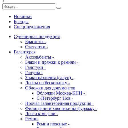
Новинки
Бренды
Спецпредложения
Сувенирная продукция
Браслеты -
Статуэтки -
Галантерея
Аксельбанты -
Бляхи и пряжки к ремням -
Галстуки -
Галуны -
Знаки различия (галун) -
Ленты на бескозырку -
Обложки для документов
Обложки Москва-КНН -
С-Петербург Нов -
Прочая галантерейная продукция -
Филиграни и хлястики на фуражку -
Лента к медали -
Ремни
Ремни поясные -