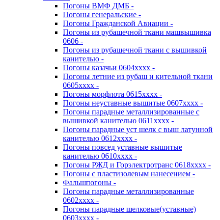
Погоны ВМФ ДМБ -
Погоны генеральские -
Погоны Гражданской Авиации -
Погоны из рубашечной ткани машвышивка
0606 -
Погоны из рубашечной ткани с вышивкой
канителью -
Погоны казачьи 0604хххх -
Погоны летние из рубаш и кительной ткани
0605хххх -
Погоны морфлота 0615хххх -
Погоны неуставные вышитые 0607хххх -
Погоны парадные металлизированные с
вышивкой канителью 0611хххх -
Погоны парадные уст шелк с выш латунной
канителью 0612хххх -
Погоны повсед уставные вышитые
канителью 0610хххх -
Погоны РЖД и Горэлектротранс 0618хххх -
Погоны с пластизолевым нанесением -
Фальшпогоны -
Погоны парадные металлизированные
0602хххх -
Погоны парадные шелковые(уставные)
0603хххх -