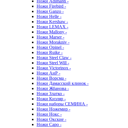
Ножи Adimanti -
Ножи Firebird -
Ножи Ganzo -
Ножи Helle -
Ножи Kershaw -
Ножи LEMAX -
Ножи Mallony -
Ножи Marser -
Ножи Morakniv -
Ножи Opinel -
Ножи Ruike -
Ножи Steel Claw -
Ножи Steel Will -
Ножи Victorinox -
Ножи АиР -
Ножи Ворсма -
Ножи Дамасский клинок -
Ножи Жбанова -
Ножи Златко -
Ножи Кизляр -
Ножи наборы СЕМИНА -
Ножи Ножемир -
Ножи Нокс -
Ножи Окские -
Ножи Саро -