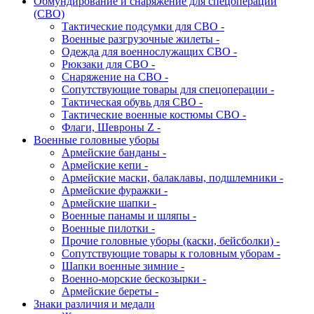
Обмундирование и снаряжение для спецоперации
(СВО)
Тактические подсумки для СВО -
Военные разгрузочные жилеты -
Одежда для военнослужащих СВО -
Рюкзаки для СВО -
Снаряжение на СВО -
Сопутствующие товары для спецоперации -
Тактическая обувь для СВО -
Тактические военные костюмы СВО -
Флаги, Шевроны Z -
Военные головные уборы
Армейские банданы -
Армейские кепи -
Армейские маски, балаклавы, подшлемники -
Армейские фуражки -
Армейские шапки -
Военные панамы и шляпы -
Военные пилотки -
Прочие головные уборы (каски, бейсболки) -
Сопутствующие товары к головным уборам -
Шапки военные зимние -
Военно-морские бескозырки -
Армейские береты -
Знаки различия и медали