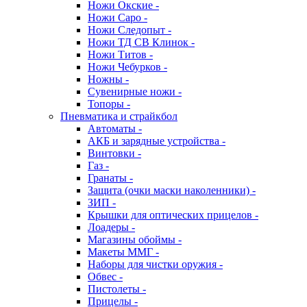
Ножи Окские -
Ножи Саро -
Ножи Следопыт -
Ножи ТД СВ Клинок -
Ножи Титов -
Ножи Чебурков -
Ножны -
Сувенирные ножи -
Топоры -
Пневматика и страйкбол
Автоматы -
АКБ и зарядные устройства -
Винтовки -
Газ -
Гранаты -
Защита (очки маски наколенники) -
ЗИП -
Крышки для оптических прицелов -
Лоадеры -
Магазины обоймы -
Макеты ММГ -
Наборы для чистки оружия -
Обвес -
Пистолеты -
Прицелы -