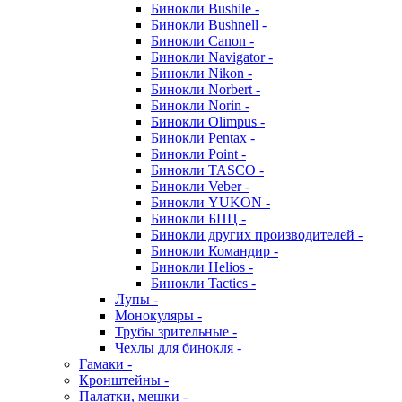
Бинокли Bushile -
Бинокли Bushnell -
Бинокли Canon -
Бинокли Navigator -
Бинокли Nikon -
Бинокли Norbert -
Бинокли Norin -
Бинокли Olimpus -
Бинокли Pentax -
Бинокли Point -
Бинокли TASCO -
Бинокли Veber -
Бинокли YUKON -
Бинокли БПЦ -
Бинокли других производителей -
Бинокли Командир -
Бинокли Helios -
Бинокли Tactics -
Лупы -
Монокуляры -
Трубы зрительные -
Чехлы для бинокля -
Гамаки -
Кронштейны -
Палатки, мешки -