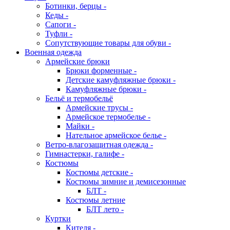
Ботинки, берцы -
Кеды -
Сапоги -
Туфли -
Сопутствующие товары для обуви -
Военная одежда
Армейские брюки
Брюки форменные -
Детские камуфляжные брюки -
Камуфляжные брюки -
Бельё и термобельё
Армейские трусы -
Армейское термобелье -
Майки -
Нательное армейское белье -
Ветро-влагозащитная одежда -
Гимнастерки, галифе -
Костюмы
Костюмы детские -
Костюмы зимние и демисезонные
БЛТ -
Костюмы летние
БЛТ лето -
Куртки
Кителя -