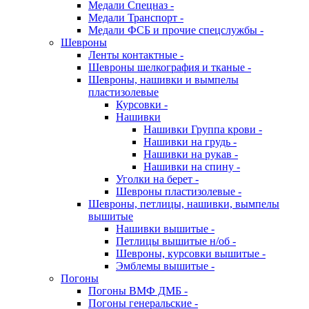
Медали Спецназ -
Медали Транспорт -
Медали ФСБ и прочие спецслужбы -
Шевроны
Ленты контактные -
Шевроны шелкография и тканые -
Шевроны, нашивки и вымпелы
пластизолевые
Курсовки -
Нашивки
Нашивки Группа крови -
Нашивки на грудь -
Нашивки на рукав -
Нашивки на спину -
Уголки на берет -
Шевроны пластизолевые -
Шевроны, петлицы, нашивки, вымпелы
вышитые
Нашивки вышитые -
Петлицы вышитые н/об -
Шевроны, курсовки вышитые -
Эмблемы вышитые -
Погоны
Погоны ВМФ ДМБ -
Погоны генеральские -