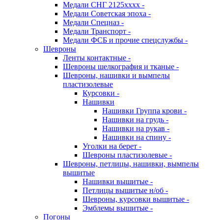
Медали СНГ 2125хххх -
Медали Советская эпоха -
Медали Спецназ -
Медали Транспорт -
Медали ФСБ и прочие спецслужбы -
Шевроны
Ленты контактные -
Шевроны шелкография и тканые -
Шевроны, нашивки и вымпелы
пластизолевые
Курсовки -
Нашивки
Нашивки Группа крови -
Нашивки на грудь -
Нашивки на рукав -
Нашивки на спину -
Уголки на берет -
Шевроны пластизолевые -
Шевроны, петлицы, нашивки, вымпелы
вышитые
Нашивки вышитые -
Петлицы вышитые н/об -
Шевроны, курсовки вышитые -
Эмблемы вышитые -
Погоны