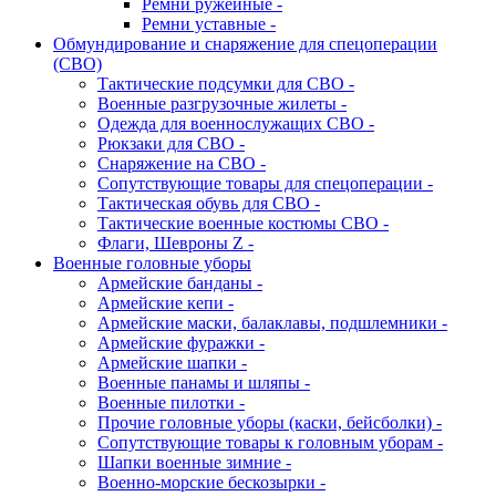
Ремни ружейные -
Ремни уставные -
Обмундирование и снаряжение для спецоперации
(СВО)
Тактические подсумки для СВО -
Военные разгрузочные жилеты -
Одежда для военнослужащих СВО -
Рюкзаки для СВО -
Снаряжение на СВО -
Сопутствующие товары для спецоперации -
Тактическая обувь для СВО -
Тактические военные костюмы СВО -
Флаги, Шевроны Z -
Военные головные уборы
Армейские банданы -
Армейские кепи -
Армейские маски, балаклавы, подшлемники -
Армейские фуражки -
Армейские шапки -
Военные панамы и шляпы -
Военные пилотки -
Прочие головные уборы (каски, бейсболки) -
Сопутствующие товары к головным уборам -
Шапки военные зимние -
Военно-морские бескозырки -