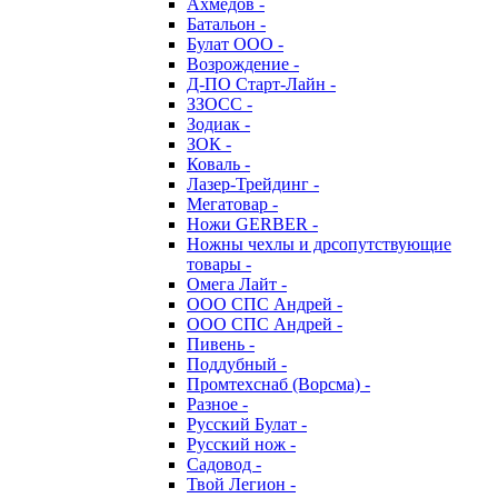
Ахмедов -
Батальон -
Булат ООО -
Возрождение -
Д-ПО Старт-Лайн -
ЗЗОСС -
Зодиак -
ЗОК -
Коваль -
Лазер-Трейдинг -
Мегатовар -
Ножи GERBER -
Ножны чехлы и дрсопутствующие
товары -
Омега Лайт -
ООО СПС Андрей -
ООО СПС Андрей -
Пивень -
Поддубный -
Промтехснаб (Ворсма) -
Разное -
Русский Булат -
Русский нож -
Садовод -
Твой Легион -