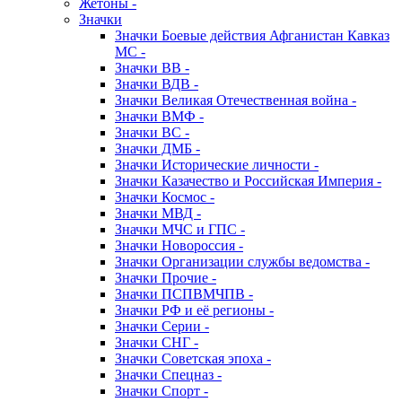
Жетоны -
Значки
Значки Боевые действия Афганистан Кавказ
МС -
Значки ВВ -
Значки ВДВ -
Значки Великая Отечественная война -
Значки ВМФ -
Значки ВС -
Значки ДМБ -
Значки Исторические личности -
Значки Казачество и Российская Империя -
Значки Космос -
Значки МВД -
Значки МЧС и ГПС -
Значки Новороссия -
Значки Организации службы ведомства -
Значки Прочие -
Значки ПСПВМЧПВ -
Значки РФ и её регионы -
Значки Серии -
Значки СНГ -
Значки Советская эпоха -
Значки Спецназ -
Значки Спорт -