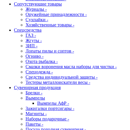
Сопутствующие товары
Журналы -
Оружейные принадлежности -
Сухпайки -
Хозяйственные товары -
Спецсредства
ГАЗ -
Жгуты -
ЗИП -
Лопаты пилы и соптов -
Огниво -
Охота рыбалка -
Смазки воронения масла наборы для чистки -
Спецодежда -
Средства индивидуальной защиты -
Тестеры металлоискатели весы -
Сувенирная продукция
Брелки -
Вымпелы
Вымпелы АфР -
Зажигалки портсигары -
Магниты -
Наборы подарочные -
Пакеты -
Посуда походная сувенирная -