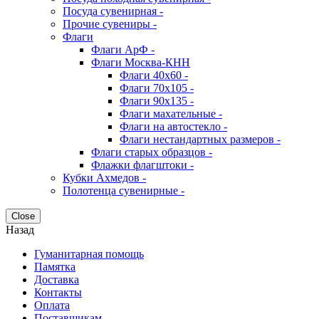
Посуда сувенирная -
Прочие сувениры -
Флаги
Флаги АрФ -
Флаги Москва-КНН
Флаги 40х60 -
Флаги 70х105 -
Флаги 90х135 -
Флаги махательные -
Флаги на автостекло -
Флаги нестандартных размеров -
Флаги старых образцов -
Флажки флагштоки -
Кубки Ахмедов -
Полотенца сувенирные -
Close
Назад
Гуманитарная помощь
Памятка
Доставка
Контакты
Оплата
Поставщикам