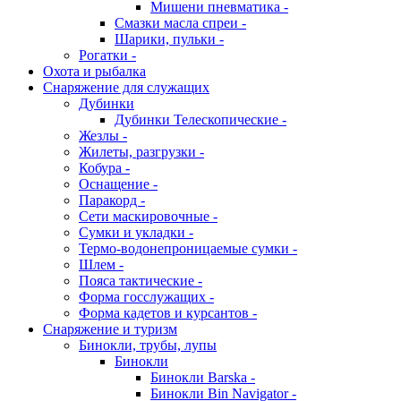
Мишени пневматика -
Смазки масла спреи -
Шарики, пульки -
Рогатки -
Охота и рыбалка
Снаряжение для служащих
Дубинки
Дубинки Телескопические -
Жезлы -
Жилеты, разгрузки -
Кобура -
Оснащение -
Паракорд -
Сети маскировочные -
Сумки и укладки -
Термо-водонепроницаемые сумки -
Шлем -
Пояса тактические -
Форма госслужащих -
Форма кадетов и курсантов -
Снаряжение и туризм
Бинокли, трубы, лупы
Бинокли
Бинокли Barska -
Бинокли Bin Navigator -