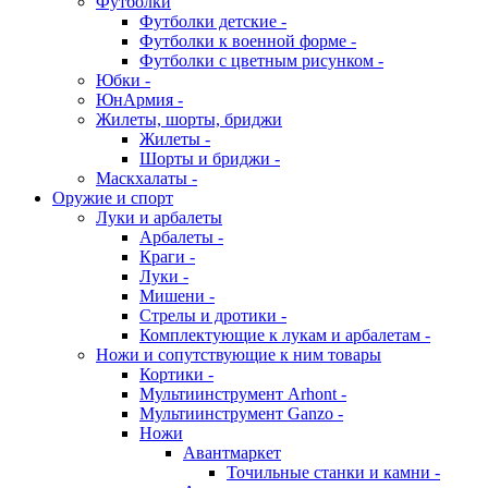
Футболки
Футболки детские -
Футболки к военной форме -
Футболки с цветным рисунком -
Юбки -
ЮнАрмия -
Жилеты, шорты, бриджи
Жилеты -
Шорты и бриджи -
Маскхалаты -
Оружие и спорт
Луки и арбалеты
Арбалеты -
Краги -
Луки -
Мишени -
Стрелы и дротики -
Комплектующие к лукам и арбалетам -
Ножи и сопутствующие к ним товары
Кортики -
Мультиинструмент Arhont -
Мультиинструмент Ganzo -
Ножи
Авантмаркет
Точильные станки и камни -