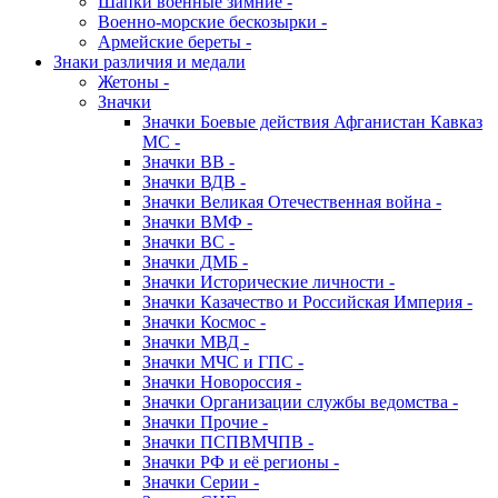
Шапки военные зимние -
Военно-морские бескозырки -
Армейские береты -
Знаки различия и медали
Жетоны -
Значки
Значки Боевые действия Афганистан Кавказ
МС -
Значки ВВ -
Значки ВДВ -
Значки Великая Отечественная война -
Значки ВМФ -
Значки ВС -
Значки ДМБ -
Значки Исторические личности -
Значки Казачество и Российская Империя -
Значки Космос -
Значки МВД -
Значки МЧС и ГПС -
Значки Новороссия -
Значки Организации службы ведомства -
Значки Прочие -
Значки ПСПВМЧПВ -
Значки РФ и её регионы -
Значки Серии -