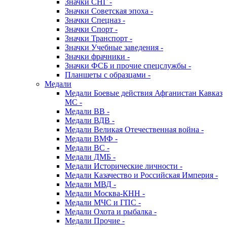
Значки СНГ -
Значки Советская эпоха -
Значки Спецназ -
Значки Спорт -
Значки Транспорт -
Значки Учебные заведения -
Значки фрачники -
Значки ФСБ и прочие спецслужбы -
Планшеты с образцами -
Медали
Медали Боевые действия Афганистан Кавказ
МС -
Медали ВВ -
Медали ВДВ -
Медали Великая Отечественная война -
Медали ВМФ -
Медали ВС -
Медали ДМБ -
Медали Исторические личности -
Медали Казачество и Российская Империя -
Медали МВД -
Медали Москва-КНН -
Медали МЧС и ГПС -
Медали Охота и рыбалка -
Медали Прочие -