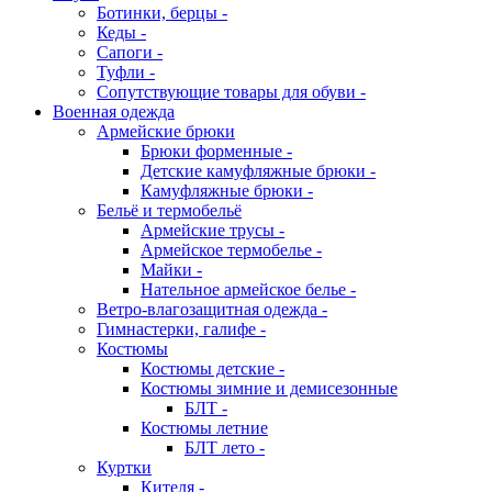
Ботинки, берцы -
Кеды -
Сапоги -
Туфли -
Сопутствующие товары для обуви -
Военная одежда
Армейские брюки
Брюки форменные -
Детские камуфляжные брюки -
Камуфляжные брюки -
Бельё и термобельё
Армейские трусы -
Армейское термобелье -
Майки -
Нательное армейское белье -
Ветро-влагозащитная одежда -
Гимнастерки, галифе -
Костюмы
Костюмы детские -
Костюмы зимние и демисезонные
БЛТ -
Костюмы летние
БЛТ лето -
Куртки
Кителя -