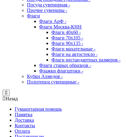
Посуда сувенирная -
Прочие сувениры -
Флаги
Флаги АрФ -
Флаги Москва-КНН
Флаги 40х60 -
Флаги 70х105 -
Флаги 90х135 -
Флаги махательные -
Флаги на автостекло -
Флаги нестандартных размеров -
Флаги старых образцов -
Флажки флагштоки -
Кубки Ахмедов -
Полотенца сувенирные -
Close
Назад
Гуманитарная помощь
Памятка
Доставка
Контакты
Оплата
Поставщикам