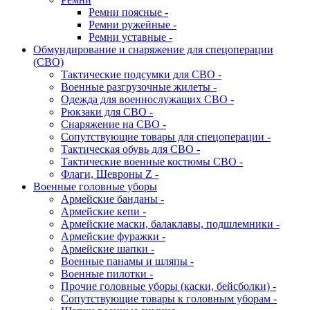
Ремни поясные -
Ремни ружейные -
Ремни уставные -
Обмундирование и снаряжение для спецоперации
(СВО)
Тактические подсумки для СВО -
Военные разгрузочные жилеты -
Одежда для военнослужащих СВО -
Рюкзаки для СВО -
Снаряжение на СВО -
Сопутствующие товары для спецоперации -
Тактическая обувь для СВО -
Тактические военные костюмы СВО -
Флаги, Шевроны Z -
Военные головные уборы
Армейские банданы -
Армейские кепи -
Армейские маски, балаклавы, подшлемники -
Армейские фуражки -
Армейские шапки -
Военные панамы и шляпы -
Военные пилотки -
Прочие головные уборы (каски, бейсболки) -
Сопутствующие товары к головным уборам -