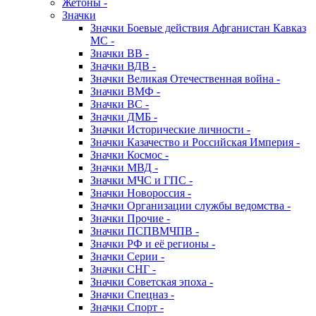
Жетоны -
Значки
Значки Боевые действия Афганистан Кавказ
МС -
Значки ВВ -
Значки ВДВ -
Значки Великая Отечественная война -
Значки ВМФ -
Значки ВС -
Значки ДМБ -
Значки Исторические личности -
Значки Казачество и Российская Империя -
Значки Космос -
Значки МВД -
Значки МЧС и ГПС -
Значки Новороссия -
Значки Организации службы ведомства -
Значки Прочие -
Значки ПСПВМЧПВ -
Значки РФ и её регионы -
Значки Серии -
Значки СНГ -
Значки Советская эпоха -
Значки Спецназ -
Значки Спорт -