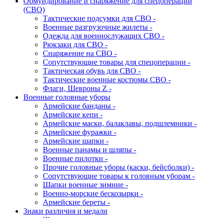
Обмундирование и снаряжение для спецоперации
(СВО)
Тактические подсумки для СВО -
Военные разгрузочные жилеты -
Одежда для военнослужащих СВО -
Рюкзаки для СВО -
Снаряжение на СВО -
Сопутствующие товары для спецоперации -
Тактическая обувь для СВО -
Тактические военные костюмы СВО -
Флаги, Шевроны Z -
Военные головные уборы
Армейские банданы -
Армейские кепи -
Армейские маски, балаклавы, подшлемники -
Армейские фуражки -
Армейские шапки -
Военные панамы и шляпы -
Военные пилотки -
Прочие головные уборы (каски, бейсболки) -
Сопутствующие товары к головным уборам -
Шапки военные зимние -
Военно-морские бескозырки -
Армейские береты -
Знаки различия и медали