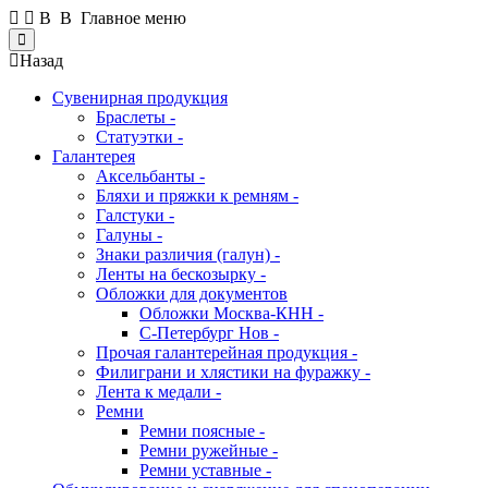
В В Главное меню
Close
Назад
Сувенирная продукция
Браслеты -
Статуэтки -
Галантерея
Аксельбанты -
Бляхи и пряжки к ремням -
Галстуки -
Галуны -
Знаки различия (галун) -
Ленты на бескозырку -
Обложки для документов
Обложки Москва-КНН -
С-Петербург Нов -
Прочая галантерейная продукция -
Филиграни и хлястики на фуражку -
Лента к медали -
Ремни
Ремни поясные -
Ремни ружейные -
Ремни уставные -