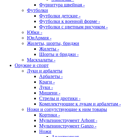
Фурнитура швейная -
Футболки
Футболки детские -
Футболки к военной форме -
Футболки с цветным рисунком -
Юбки -
ЮнАрмия -
Жилеты, шорты, бриджи
Жилеты -
Шорты и бриджи -
Маскхалаты -
Оружие и спорт
Луки и арбалеты
Арбалеты -
Краги -
Луки -
Мишени -
Стрелы и дротики -
Комплектующие к лукам и арбалетам -
Ножи и сопутствующие к ним товары
Кортики -
Мультиинструмент Arhont -
Мультиинструмент Ganzo -
Ножи
Авантмаркет