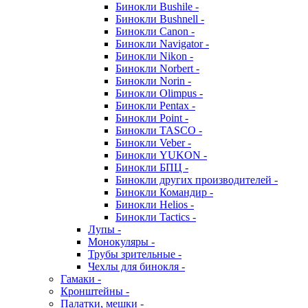
Бинокли Bushile -
Бинокли Bushnell -
Бинокли Canon -
Бинокли Navigator -
Бинокли Nikon -
Бинокли Norbert -
Бинокли Norin -
Бинокли Olimpus -
Бинокли Pentax -
Бинокли Point -
Бинокли TASCO -
Бинокли Veber -
Бинокли YUKON -
Бинокли БПЦ -
Бинокли других производителей -
Бинокли Командир -
Бинокли Helios -
Бинокли Tactics -
Лупы -
Монокуляры -
Трубы зрительные -
Чехлы для бинокля -
Гамаки -
Кронштейны -
Палатки, мешки -