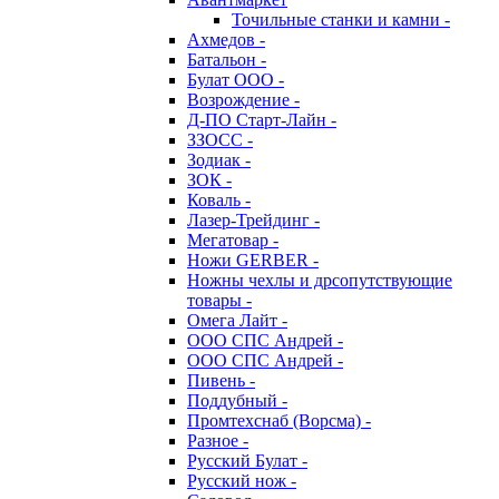
Точильные станки и камни -
Ахмедов -
Батальон -
Булат ООО -
Возрождение -
Д-ПО Старт-Лайн -
ЗЗОСС -
Зодиак -
ЗОК -
Коваль -
Лазер-Трейдинг -
Мегатовар -
Ножи GERBER -
Ножны чехлы и дрсопутствующие
товары -
Омега Лайт -
ООО СПС Андрей -
ООО СПС Андрей -
Пивень -
Поддубный -
Промтехснаб (Ворсма) -
Разное -
Русский Булат -
Русский нож -