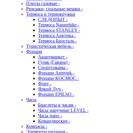
Плиты газовые -
Рюкзаки, спальные мешки -
Термоса и термокружки
СЛЕДОПЫТ -
Термоса Naturehike -
Термоса STANLEY -
Термоса Арктика -
Термоса Биосталь -
Туристическая мебель -
Фонари
Авантмаркет -
Гулак (Гавань) -
Спорттовары -
Фонари Armytek -
Фонари КОСМОС -
Форт -
Яркий Луч -
Фонари EPILSO -
Часы
Браслеты к часам -
Часы наручные LEVEL -
Часы пано -
Командирские -
Компасы -
Элементы питания -