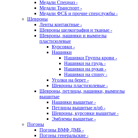
Медали Спецназ -
Медали Транспорт -
Медали ФСБ и прочие спецслужбы -
Шевроны
Ленты контактные -
Шевроны шелкография и тканые -
Шевроны, нашивки и вымпелы
пластизолевые
Курсовки -
Нашивки
Нашивки Группа крови -
Нашивки на грудь -
Нашивки на рукав -
Нашивки на спину -
Уголки на берет -
Шевроны пластизолевые -
Шевроны, петлицы, нашивки, вымпелы
вышитые
Нашивки вышитые -
Петлицы вышитые н/об -
Шевроны, курсовки вышитые -
Эмблемы вышитые -
Погоны
Погоны ВМФ ДМБ -
Погоны генеральские -