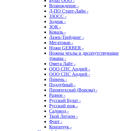
Булат ООО -
Возрождение -
Д-ПО Старт-Лайн -
ЗЗОСС -
Зодиак -
ЗОК -
Коваль -
Лазер-Трейдинг -
Мегатовар -
Ножи GERBER -
Ножны чехлы и дрсопутствующие
товары -
Омега Лайт -
ООО СПС Андрей -
ООО СПС Андрей -
Пивень -
Поддубный -
Промтехснаб (Ворсма) -
Разное -
Русский Булат -
Русский нож -
Садовод -
Твой Легион -
Форт -
Конончук -