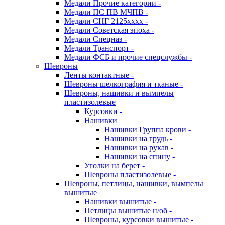
Медали Прочие категории -
Медали ПС ПВ МЧПВ -
Медали СНГ 2125хххх -
Медали Советская эпоха -
Медали Спецназ -
Медали Транспорт -
Медали ФСБ и прочие спецслужбы -
Шевроны
Ленты контактные -
Шевроны шелкография и тканые -
Шевроны, нашивки и вымпелы
пластизолевые
Курсовки -
Нашивки
Нашивки Группа крови -
Нашивки на грудь -
Нашивки на рукав -
Нашивки на спину -
Уголки на берет -
Шевроны пластизолевые -
Шевроны, петлицы, нашивки, вымпелы
вышитые
Нашивки вышитые -
Петлицы вышитые н/об -
Шевроны, курсовки вышитые -