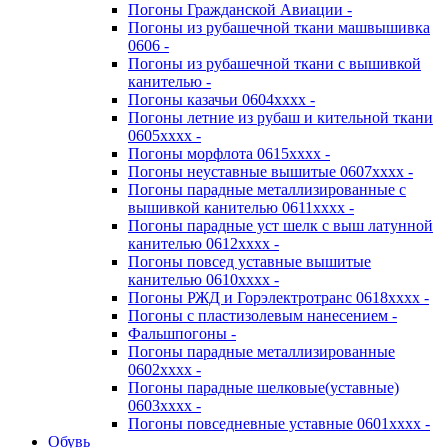
Погоны Гражданской Авиации -
Погоны из рубашечной ткани машвышивка
0606 -
Погоны из рубашечной ткани с вышивкой
канителью -
Погоны казачьи 0604хххх -
Погоны летние из рубаш и кительной ткани
0605хххх -
Погоны морфлота 0615хххх -
Погоны неуставные вышитые 0607хххх -
Погоны парадные металлизированные с
вышивкой канителью 0611хххх -
Погоны парадные уст шелк с выш латунной
канителью 0612хххх -
Погоны повсед уставные вышитые
канителью 0610хххх -
Погоны РЖД и Горэлектротранс 0618хххх -
Погоны с пластизолевым нанесением -
Фальшпогоны -
Погоны парадные металлизированные
0602хххх -
Погоны парадные шелковые(уставные)
0603хххх -
Погоны повседневные уставные 0601хххх -
Обувь