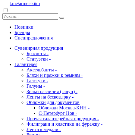
t.me/armeiskiim
Новинки
Бренды
Спецпредложения
Сувенирная продукция
Браслеты -
Статуэтки -
Галантерея
Аксельбанты -
Бляхи и пряжки к ремням -
Галстуки -
Галуны -
Знаки различия (галун) -
Ленты на бескозырку -
Обложки для документов
Обложки Москва-КНН -
С-Петербург Нов -
Прочая галантерейная продукция -
Филиграни и хлястики на фуражку -
Лента к медали -
Ремни