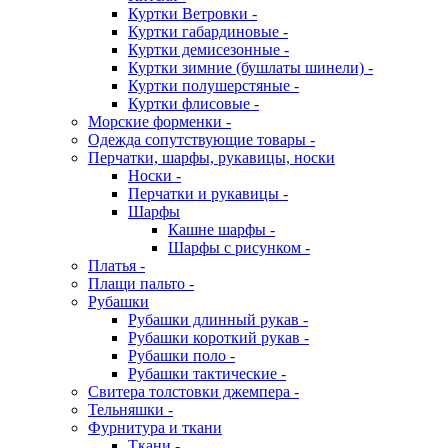
Куртки Ветровки -
Куртки габардиновые -
Куртки демисезонные -
Куртки зимние (бушлаты шинели) -
Куртки полушерстяные -
Куртки флисовые -
Морские форменки -
Одежда сопутствующие товары -
Перчатки, шарфы, рукавицы, носки
Носки -
Перчатки и рукавицы -
Шарфы
Кашне шарфы -
Шарфы с рисунком -
Платья -
Плащи пальто -
Рубашки
Рубашки длинный рукав -
Рубашки короткий рукав -
Рубашки поло -
Рубашки тактические -
Свитера толстовки джемпера -
Тельняшки -
Фурнитура и ткани
Ткани -