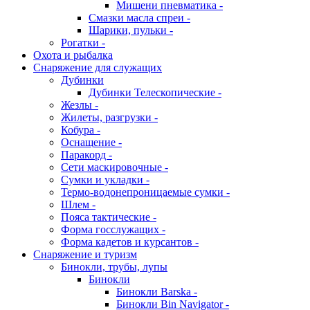
Мишени пневматика -
Смазки масла спреи -
Шарики, пульки -
Рогатки -
Охота и рыбалка
Снаряжение для служащих
Дубинки
Дубинки Телескопические -
Жезлы -
Жилеты, разгрузки -
Кобура -
Оснащение -
Паракорд -
Сети маскировочные -
Сумки и укладки -
Термо-водонепроницаемые сумки -
Шлем -
Пояса тактические -
Форма госслужащих -
Форма кадетов и курсантов -
Снаряжение и туризм
Бинокли, трубы, лупы
Бинокли
Бинокли Barska -
Бинокли Bin Navigator -