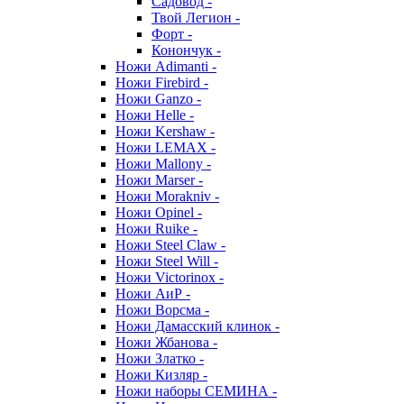
Садовод -
Твой Легион -
Форт -
Конончук -
Ножи Adimanti -
Ножи Firebird -
Ножи Ganzo -
Ножи Helle -
Ножи Kershaw -
Ножи LEMAX -
Ножи Mallony -
Ножи Marser -
Ножи Morakniv -
Ножи Opinel -
Ножи Ruike -
Ножи Steel Claw -
Ножи Steel Will -
Ножи Victorinox -
Ножи АиР -
Ножи Ворсма -
Ножи Дамасский клинок -
Ножи Жбанова -
Ножи Златко -
Ножи Кизляр -
Ножи наборы СЕМИНА -