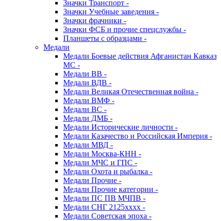
Значки Транспорт -
Значки Учебные заведения -
Значки фрачники -
Значки ФСБ и прочие спецслужбы -
Планшеты с образцами -
Медали
Медали Боевые действия Афганистан Кавказ
МС -
Медали ВВ -
Медали ВДВ -
Медали Великая Отечественная война -
Медали ВМФ -
Медали ВС -
Медали ДМБ -
Медали Исторические личности -
Медали Казачество и Российская Империя -
Медали МВД -
Медали Москва-КНН -
Медали МЧС и ГПС -
Медали Охота и рыбалка -
Медали Прочие -
Медали Прочие категории -
Медали ПС ПВ МЧПВ -
Медали СНГ 2125хххх -
Медали Советская эпоха -