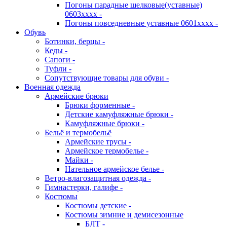
Погоны парадные шелковые(уставные)
0603хххх -
Погоны повседневные уставные 0601хххх -
Обувь
Ботинки, берцы -
Кеды -
Сапоги -
Туфли -
Сопутствующие товары для обуви -
Военная одежда
Армейские брюки
Брюки форменные -
Детские камуфляжные брюки -
Камуфляжные брюки -
Бельё и термобельё
Армейские трусы -
Армейское термобелье -
Майки -
Нательное армейское белье -
Ветро-влагозащитная одежда -
Гимнастерки, галифе -
Костюмы
Костюмы детские -
Костюмы зимние и демисезонные
БЛТ -