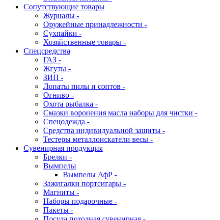
Сопутствующие товары
Журналы -
Оружейные принадлежности -
Сухпайки -
Хозяйственные товары -
Спецсредства
ГАЗ -
Жгуты -
ЗИП -
Лопаты пилы и соптов -
Огниво -
Охота рыбалка -
Смазки воронения масла наборы для чистки -
Спецодежда -
Средства индивидуальной защиты -
Тестеры металлоискатели весы -
Сувенирная продукция
Брелки -
Вымпелы
Вымпелы АфР -
Зажигалки портсигары -
Магниты -
Наборы подарочные -
Пакеты -
Посуда походная сувенирная -