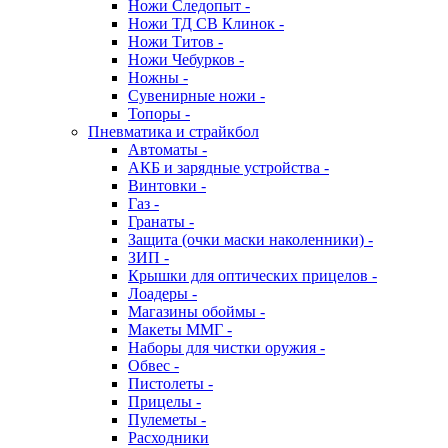
Ножи Следопыт -
Ножи ТД СВ Клинок -
Ножи Титов -
Ножи Чебурков -
Ножны -
Сувенирные ножи -
Топоры -
Пневматика и страйкбол
Автоматы -
АКБ и зарядные устройства -
Винтовки -
Газ -
Гранаты -
Защита (очки маски наколенники) -
ЗИП -
Крышки для оптических прицелов -
Лоадеры -
Магазины обоймы -
Макеты ММГ -
Наборы для чистки оружия -
Обвес -
Пистолеты -
Прицелы -
Пулеметы -
Расходники