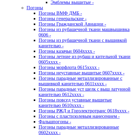
Эмблемы вышитые -
Погоны
Погоны ВМФ ДМБ -
Погоны генеральские -
Погоны Гражданской Авиации -
Погоны из рубашечной ткани машвышивка
0606 -
Погоны из рубашечной ткани с вышивкой
канителью -
Погоны казачьи 0604хххх -
Погоны летние из рубаш и кительной ткани
0605хххх -
Погоны морфлота 0615хххх -
Погоны неуставные вышитые 0607хххх -
Погоны парадные металлизированные с
вышивкой канителью 0611хххх -
Погоны парадные уст шелк с выш латунной
канителью 0612хххх -
Погоны повсед уставные вышитые
канителью 0610хххх -
Погоны РЖД и Горэлектротранс 0618хххх -
Погоны с пластизолевым нанесением -
Фальшпогоны -
Погоны парадные металлизированные
0602хххх -