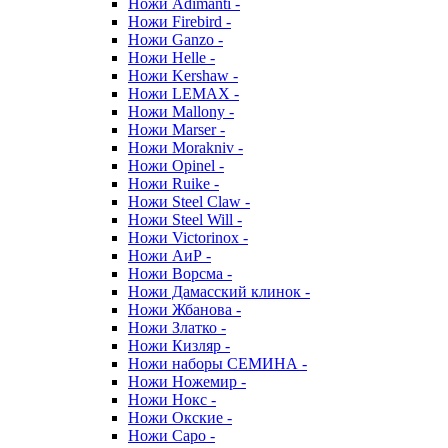
Ножи Adimanti -
Ножи Firebird -
Ножи Ganzo -
Ножи Helle -
Ножи Kershaw -
Ножи LEMAX -
Ножи Mallony -
Ножи Marser -
Ножи Morakniv -
Ножи Opinel -
Ножи Ruike -
Ножи Steel Claw -
Ножи Steel Will -
Ножи Victorinox -
Ножи АиР -
Ножи Ворсма -
Ножи Дамасский клинок -
Ножи Жбанова -
Ножи Златко -
Ножи Кизляр -
Ножи наборы СЕМИНА -
Ножи Ножемир -
Ножи Нокс -
Ножи Окские -
Ножи Саро -