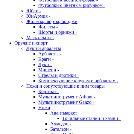
Футболки с цветным рисунком -
Юбки -
ЮнАрмия -
Жилеты, шорты, бриджи
Жилеты -
Шорты и бриджи -
Маскхалаты -
Оружие и спорт
Луки и арбалеты
Арбалеты -
Краги -
Луки -
Мишени -
Стрелы и дротики -
Комплектующие к лукам и арбалетам -
Ножи и сопутствующие к ним товары
Кортики -
Мультиинструмент Arhont -
Мультиинструмент Ganzo -
Ножи
Авантмаркет
Точильные станки и камни -
Ахмедов -
Батальон -