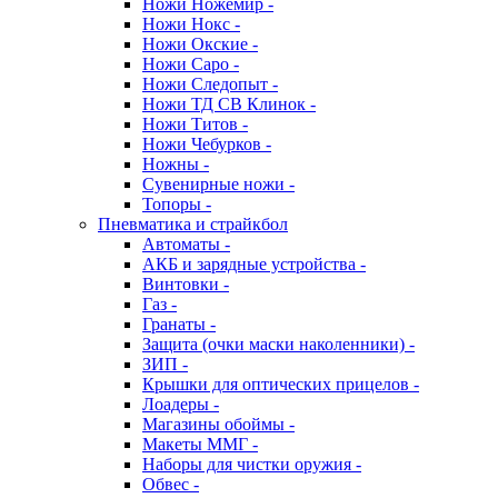
Ножи Ножемир -
Ножи Нокс -
Ножи Окские -
Ножи Саро -
Ножи Следопыт -
Ножи ТД СВ Клинок -
Ножи Титов -
Ножи Чебурков -
Ножны -
Сувенирные ножи -
Топоры -
Пневматика и страйкбол
Автоматы -
АКБ и зарядные устройства -
Винтовки -
Газ -
Гранаты -
Защита (очки маски наколенники) -
ЗИП -
Крышки для оптических прицелов -
Лоадеры -
Магазины обоймы -
Макеты ММГ -
Наборы для чистки оружия -
Обвес -