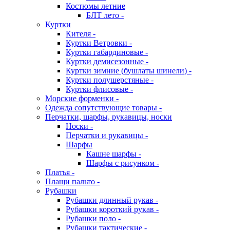
Костюмы летние
БЛТ лето -
Куртки
Кителя -
Куртки Ветровки -
Куртки габардиновые -
Куртки демисезонные -
Куртки зимние (бушлаты шинели) -
Куртки полушерстяные -
Куртки флисовые -
Морские форменки -
Одежда сопутствующие товары -
Перчатки, шарфы, рукавицы, носки
Носки -
Перчатки и рукавицы -
Шарфы
Кашне шарфы -
Шарфы с рисунком -
Платья -
Плащи пальто -
Рубашки
Рубашки длинный рукав -
Рубашки короткий рукав -
Рубашки поло -
Рубашки тактические -