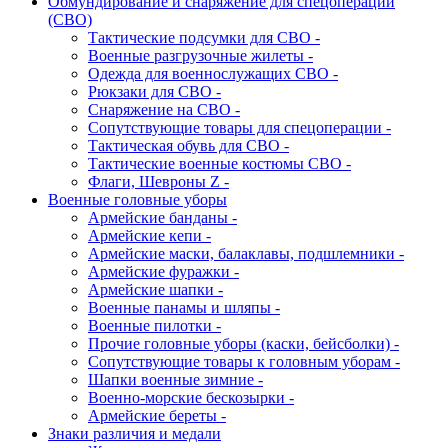
Обмундирование и снаряжение для спецоперации
(СВО)
Тактические подсумки для СВО -
Военные разгрузочные жилеты -
Одежда для военнослужащих СВО -
Рюкзаки для СВО -
Снаряжение на СВО -
Сопутствующие товары для спецоперации -
Тактическая обувь для СВО -
Тактические военные костюмы СВО -
Флаги, Шевроны Z -
Военные головные уборы
Армейские банданы -
Армейские кепи -
Армейские маски, балаклавы, подшлемники -
Армейские фуражки -
Армейские шапки -
Военные панамы и шляпы -
Военные пилотки -
Прочие головные уборы (каски, бейсболки) -
Сопутствующие товары к головным уборам -
Шапки военные зимние -
Военно-морские бескозырки -
Армейские береты -
Знаки различия и медали