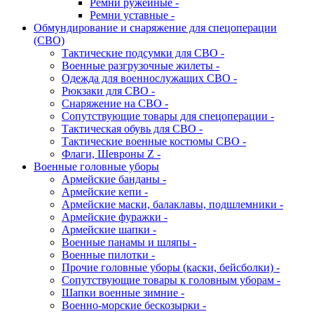
Ремни ружейные -
Ремни уставные -
Обмундирование и снаряжение для спецоперации
(СВО)
Тактические подсумки для СВО -
Военные разгрузочные жилеты -
Одежда для военнослужащих СВО -
Рюкзаки для СВО -
Снаряжение на СВО -
Сопутствующие товары для спецоперации -
Тактическая обувь для СВО -
Тактические военные костюмы СВО -
Флаги, Шевроны Z -
Военные головные уборы
Армейские банданы -
Армейские кепи -
Армейские маски, балаклавы, подшлемники -
Армейские фуражки -
Армейские шапки -
Военные панамы и шляпы -
Военные пилотки -
Прочие головные уборы (каски, бейсболки) -
Сопутствующие товары к головным уборам -
Шапки военные зимние -
Военно-морские бескозырки -