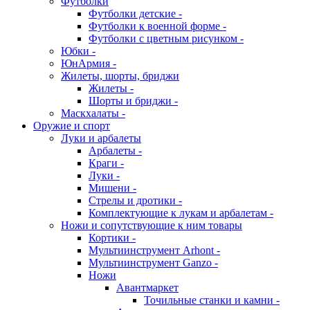
Футболки
Футболки детские -
Футболки к военной форме -
Футболки с цветным рисунком -
Юбки -
ЮнАрмия -
Жилеты, шорты, бриджи
Жилеты -
Шорты и бриджи -
Маскхалаты -
Оружие и спорт
Луки и арбалеты
Арбалеты -
Краги -
Луки -
Мишени -
Стрелы и дротики -
Комплектующие к лукам и арбалетам -
Ножи и сопутствующие к ним товары
Кортики -
Мультиинструмент Arhont -
Мультиинструмент Ganzo -
Ножи
Авантмаркет
Точильные станки и камни -