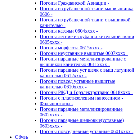
Погоны Гражданской Авиации -
Погоны из рубашечной ткани машвышивка
0606 -
Погоны из рубашечной ткани с вышивкой
канителью -
Погоны казачьи 0604хххх -
Погоны летние из рубаш и кительной ткани
0605хххх -
Погоны морфлота 0615хххх -
Погоны неуставные вышитые 0607хххх -
Погоны парадные металлизированные с
вышивкой канителью 0611хххх -
Погоны парадные уст шелк с выш латунной
канителью 0612хххх -
Погоны повсед уставные вышитые
канителью 0610хххх -
Погоны РЖД и Горэлектротранс 0618хххх -
Погоны с пластизолевым нанесением -
Фальшпогоны -
Погоны парадные металлизированные
0602хххх -
Погоны парадные шелковые(уставные)
0603хххх -
Погоны повседневные уставные 0601хххх -
Обувь