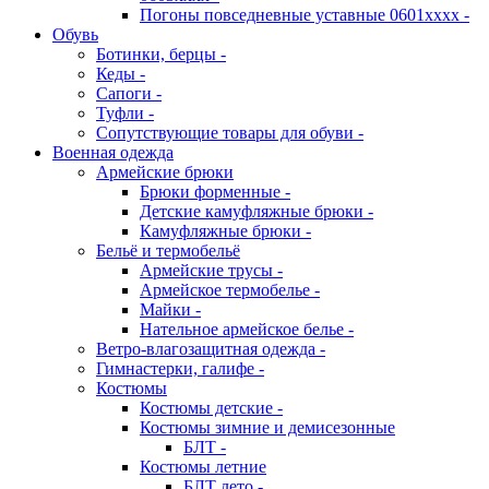
Погоны повседневные уставные 0601хххх -
Обувь
Ботинки, берцы -
Кеды -
Сапоги -
Туфли -
Сопутствующие товары для обуви -
Военная одежда
Армейские брюки
Брюки форменные -
Детские камуфляжные брюки -
Камуфляжные брюки -
Бельё и термобельё
Армейские трусы -
Армейское термобелье -
Майки -
Нательное армейское белье -
Ветро-влагозащитная одежда -
Гимнастерки, галифе -
Костюмы
Костюмы детские -
Костюмы зимние и демисезонные
БЛТ -
Костюмы летние
БЛТ лето -