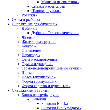
Мишени пневматика -
Смазки масла спреи -
Шарики, пульки -
Рогатки -
Охота и рыбалка
Снаряжение для служащих
Дубинки
Дубинки Телескопические -
Жезлы -
Жилеты, разгрузки -
Кобура -
Оснащение -
Паракорд -
Сети маскировочные -
Сумки и укладки -
Термо-водонепроницаемые сумки -
Шлем -
Пояса тактические -
Форма госслужащих -
Форма кадетов и курсантов -
Снаряжение и туризм
Бинокли, трубы, лупы
Бинокли
Бинокли Barska -
Бинокли Bin Navigator -