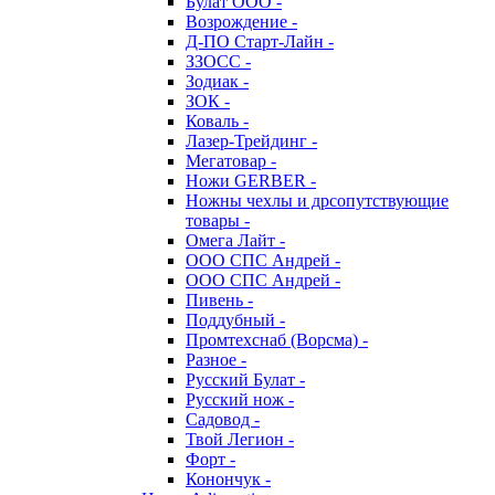
Булат ООО -
Возрождение -
Д-ПО Старт-Лайн -
ЗЗОСС -
Зодиак -
ЗОК -
Коваль -
Лазер-Трейдинг -
Мегатовар -
Ножи GERBER -
Ножны чехлы и дрсопутствующие
товары -
Омега Лайт -
ООО СПС Андрей -
ООО СПС Андрей -
Пивень -
Поддубный -
Промтехснаб (Ворсма) -
Разное -
Русский Булат -
Русский нож -
Садовод -
Твой Легион -
Форт -
Конончук -