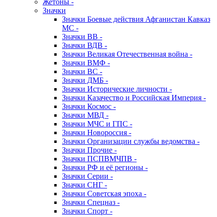
Жетоны -
Значки
Значки Боевые действия Афганистан Кавказ
МС -
Значки ВВ -
Значки ВДВ -
Значки Великая Отечественная война -
Значки ВМФ -
Значки ВС -
Значки ДМБ -
Значки Исторические личности -
Значки Казачество и Российская Империя -
Значки Космос -
Значки МВД -
Значки МЧС и ГПС -
Значки Новороссия -
Значки Организации службы ведомства -
Значки Прочие -
Значки ПСПВМЧПВ -
Значки РФ и её регионы -
Значки Серии -
Значки СНГ -
Значки Советская эпоха -
Значки Спецназ -
Значки Спорт -