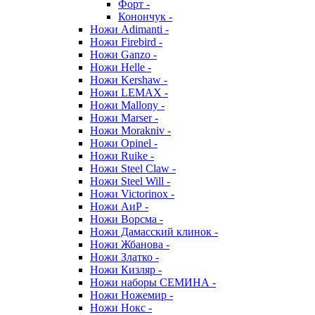
Форт -
Конончук -
Ножи Adimanti -
Ножи Firebird -
Ножи Ganzo -
Ножи Helle -
Ножи Kershaw -
Ножи LEMAX -
Ножи Mallony -
Ножи Marser -
Ножи Morakniv -
Ножи Opinel -
Ножи Ruike -
Ножи Steel Claw -
Ножи Steel Will -
Ножи Victorinox -
Ножи АиР -
Ножи Ворсма -
Ножи Дамасский клинок -
Ножи Жбанова -
Ножи Златко -
Ножи Кизляр -
Ножи наборы СЕМИНА -
Ножи Ножемир -
Ножи Нокс -