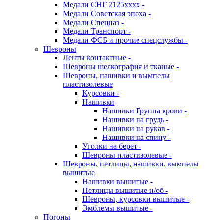
Медали СНГ 2125хххх -
Медали Советская эпоха -
Медали Спецназ -
Медали Транспорт -
Медали ФСБ и прочие спецслужбы -
Шевроны
Ленты контактные -
Шевроны шелкография и тканые -
Шевроны, нашивки и вымпелы
пластизолевые
Курсовки -
Нашивки
Нашивки Группа крови -
Нашивки на грудь -
Нашивки на рукав -
Нашивки на спину -
Уголки на берет -
Шевроны пластизолевые -
Шевроны, петлицы, нашивки, вымпелы
вышитые
Нашивки вышитые -
Петлицы вышитые н/об -
Шевроны, курсовки вышитые -
Эмблемы вышитые -
Погоны