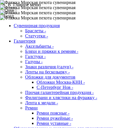
В В Главное меню
Close
Назад
Сувенирная продукция
Браслеты -
Статуэтки -
Галантерея
Аксельбанты -
Бляхи и пряжки к ремням -
Галстуки -
Галуны -
Знаки различия (галун) -
Ленты на бескозырку -
Обложки для документов
Обложки Москва-КНН -
С-Петербург Нов -
Прочая галантерейная продукция -
Филиграни и хлястики на фуражку -
Лента к медали -
Ремни
Ремни поясные -
Ремни ружейные -
Ремни уставные -