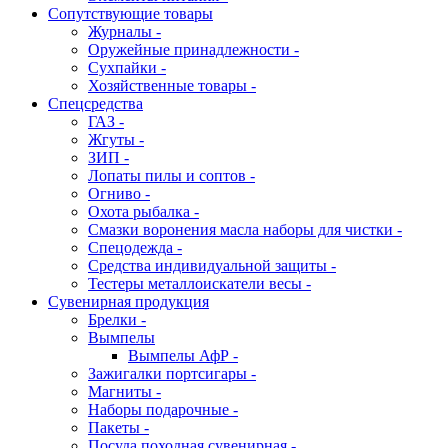
Сопутствующие товары
Журналы -
Оружейные принадлежности -
Сухпайки -
Хозяйственные товары -
Спецсредства
ГАЗ -
Жгуты -
ЗИП -
Лопаты пилы и соптов -
Огниво -
Охота рыбалка -
Смазки воронения масла наборы для чистки -
Спецодежда -
Средства индивидуальной защиты -
Тестеры металлоискатели весы -
Сувенирная продукция
Брелки -
Вымпелы
Вымпелы АфР -
Зажигалки портсигары -
Магниты -
Наборы подарочные -
Пакеты -
Посуда походная сувенирная -