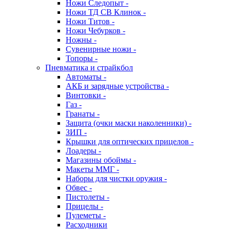
Ножи Следопыт -
Ножи ТД СВ Клинок -
Ножи Титов -
Ножи Чебурков -
Ножны -
Сувенирные ножи -
Топоры -
Пневматика и страйкбол
Автоматы -
АКБ и зарядные устройства -
Винтовки -
Газ -
Гранаты -
Защита (очки маски наколенники) -
ЗИП -
Крышки для оптических прицелов -
Лоадеры -
Магазины обоймы -
Макеты ММГ -
Наборы для чистки оружия -
Обвес -
Пистолеты -
Прицелы -
Пулеметы -
Расходники