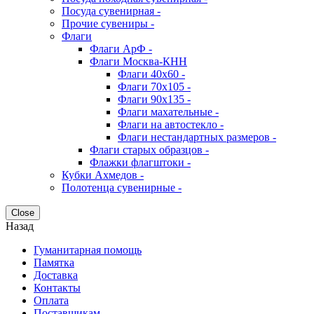
Посуда сувенирная -
Прочие сувениры -
Флаги
Флаги АрФ -
Флаги Москва-КНН
Флаги 40х60 -
Флаги 70х105 -
Флаги 90х135 -
Флаги махательные -
Флаги на автостекло -
Флаги нестандартных размеров -
Флаги старых образцов -
Флажки флагштоки -
Кубки Ахмедов -
Полотенца сувенирные -
Close
Назад
Гуманитарная помощь
Памятка
Доставка
Контакты
Оплата
Поставщикам