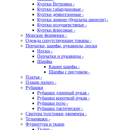
Куртки Ветровки -
Куртки габардиновые -
Куртки демисезонные -
Куртки зимние (бушлаты шинели) -
Куртки полушерстяные -
Куртки флисовые -
Морские форменки -
Одежда сопутствующие товары -
Перчатки, шарфы, рукавицы, носки
Носки -
Перчатки и рукавицы -
Шарфы
Кашне шарфы -
Шарфы с рисунком -
Платья -
Плащи пальто -
Рубашки
Рубашки длинный рукав -
Рубашки короткий рукав -
Рубашки поло -
Рубашки тактические -
Свитера толстовки джемпера -
Тельняшки -
Фурнитура и ткани
Ткани -