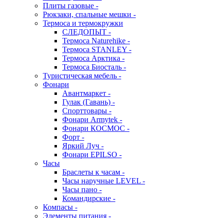
Плиты газовые -
Рюкзаки, спальные мешки -
Термоса и термокружки
СЛЕДОПЫТ -
Термоса Naturehike -
Термоса STANLEY -
Термоса Арктика -
Термоса Биосталь -
Туристическая мебель -
Фонари
Авантмаркет -
Гулак (Гавань) -
Спорттовары -
Фонари Armytek -
Фонари КОСМОС -
Форт -
Яркий Луч -
Фонари EPILSO -
Часы
Браслеты к часам -
Часы наручные LEVEL -
Часы пано -
Командирские -
Компасы -
Элементы питания -