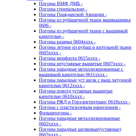
Погоны ВМФ ДМБ -
Погоны генеральские -
Погоны Гражданской Авиации -
Погоны из рубашечной ткани машвышивка
0606 -
Погоны из рубашечной ткани с вышивкой
канителью -
Погоны казачьи 0604хххх -
Погоны летние из рубаш и кительной ткани
0605хххх -
Погоны морфлота 0615хххх -
Погоны неуставные вышитые 0607хххх -
Погоны парадные металлизированные с
вышивкой канителью 0611хххх -
Погоны парадные уст шелк с выш латунной
канителью 0612хххх -
Погоны повсед уставные вышитые
канителью 0610хххх -
Погоны РЖД и Горэлектротранс 0618хххх -
Погоны с пластизолевым нанесением -
Фальшпогоны -
Погоны парадные металлизированные
0602хххх -
Погоны парадные шелковые(уставные)
0603хххх -