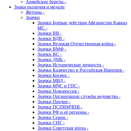
Армейские береты -
Знаки различия и медали
Жетоны -
Значки
Значки Боевые действия Афганистан Кавказ
МС -
Значки ВВ -
Значки ВДВ -
Значки Великая Отечественная война -
Значки ВМФ -
Значки ВС -
Значки ДМБ -
Значки Исторические личности -
Значки Казачество и Российская Империя -
Значки Космос -
Значки МВД -
Значки МЧС и ГПС -
Значки Новороссия -
Значки Организации службы ведомства -
Значки Прочие -
Значки ПСПВМЧПВ -
Значки РФ и её регионы -
Значки Серии -
Значки СНГ -
Значки Советская эпоха -