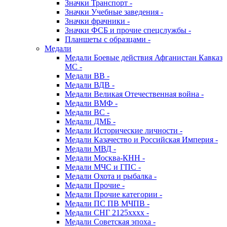
Значки Транспорт -
Значки Учебные заведения -
Значки фрачники -
Значки ФСБ и прочие спецслужбы -
Планшеты с образцами -
Медали
Медали Боевые действия Афганистан Кавказ
МС -
Медали ВВ -
Медали ВДВ -
Медали Великая Отечественная война -
Медали ВМФ -
Медали ВС -
Медали ДМБ -
Медали Исторические личности -
Медали Казачество и Российская Империя -
Медали МВД -
Медали Москва-КНН -
Медали МЧС и ГПС -
Медали Охота и рыбалка -
Медали Прочие -
Медали Прочие категории -
Медали ПС ПВ МЧПВ -
Медали СНГ 2125хххх -
Медали Советская эпоха -