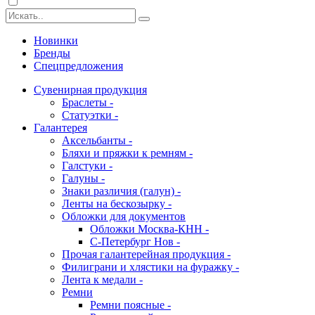
Новинки
Бренды
Спецпредложения
Сувенирная продукция
Браслеты -
Статуэтки -
Галантерея
Аксельбанты -
Бляхи и пряжки к ремням -
Галстуки -
Галуны -
Знаки различия (галун) -
Ленты на бескозырку -
Обложки для документов
Обложки Москва-КНН -
С-Петербург Нов -
Прочая галантерейная продукция -
Филиграни и хлястики на фуражку -
Лента к медали -
Ремни
Ремни поясные -