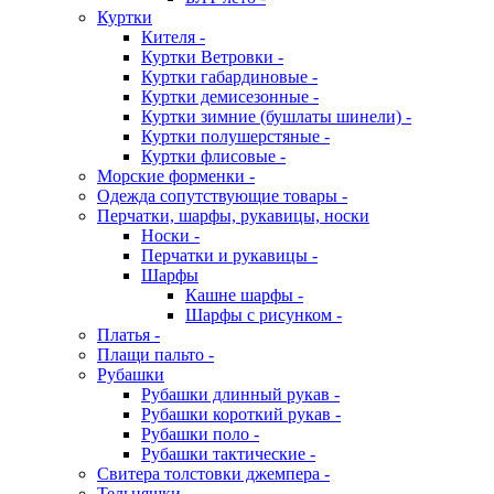
Куртки
Кителя -
Куртки Ветровки -
Куртки габардиновые -
Куртки демисезонные -
Куртки зимние (бушлаты шинели) -
Куртки полушерстяные -
Куртки флисовые -
Морские форменки -
Одежда сопутствующие товары -
Перчатки, шарфы, рукавицы, носки
Носки -
Перчатки и рукавицы -
Шарфы
Кашне шарфы -
Шарфы с рисунком -
Платья -
Плащи пальто -
Рубашки
Рубашки длинный рукав -
Рубашки короткий рукав -
Рубашки поло -
Рубашки тактические -
Свитера толстовки джемпера -
Тельняшки -