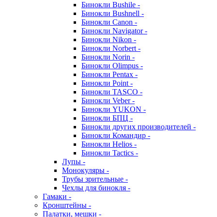
Бинокли Bushile -
Бинокли Bushnell -
Бинокли Canon -
Бинокли Navigator -
Бинокли Nikon -
Бинокли Norbert -
Бинокли Norin -
Бинокли Olimpus -
Бинокли Pentax -
Бинокли Point -
Бинокли TASCO -
Бинокли Veber -
Бинокли YUKON -
Бинокли БПЦ -
Бинокли других производителей -
Бинокли Командир -
Бинокли Helios -
Бинокли Tactics -
Лупы -
Монокуляры -
Трубы зрительные -
Чехлы для бинокля -
Гамаки -
Кронштейны -
Палатки, мешки -