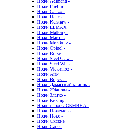
Ножи Adimanti -
Ножи Firebird -
Ножи Ganzo -
Ножи Helle -
Ножи Kershaw -
Ножи LEMAX -
Ножи Mallony -
Ножи Marser -
Ножи Morakniv -
Ножи Opinel -
Ножи Ruike -
Ножи Steel Claw -
Ножи Steel Will -
Ножи Victorinox -
Ножи АиР -
Ножи Ворсма -
Ножи Дамасский клинок -
Ножи Жбанова -
Ножи Златко -
Ножи Кизляр -
Ножи наборы СЕМИНА -
Ножи Ножемир -
Ножи Нокс -
Ножи Окские -
Ножи Саро -