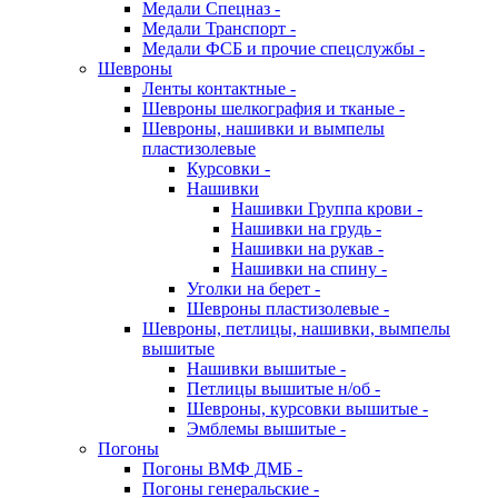
Медали Спецназ -
Медали Транспорт -
Медали ФСБ и прочие спецслужбы -
Шевроны
Ленты контактные -
Шевроны шелкография и тканые -
Шевроны, нашивки и вымпелы
пластизолевые
Курсовки -
Нашивки
Нашивки Группа крови -
Нашивки на грудь -
Нашивки на рукав -
Нашивки на спину -
Уголки на берет -
Шевроны пластизолевые -
Шевроны, петлицы, нашивки, вымпелы
вышитые
Нашивки вышитые -
Петлицы вышитые н/об -
Шевроны, курсовки вышитые -
Эмблемы вышитые -
Погоны
Погоны ВМФ ДМБ -
Погоны генеральские -