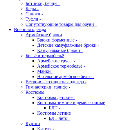
Ботинки, берцы -
Кеды -
Сапоги -
Туфли -
Сопутствующие товары для обуви -
Военная одежда
Армейские брюки
Брюки форменные -
Детские камуфляжные брюки -
Камуфляжные брюки -
Бельё и термобельё
Армейские трусы -
Армейское термобелье -
Майки -
Нательное армейское белье -
Ветро-влагозащитная одежда -
Гимнастерки, галифе -
Костюмы
Костюмы детские -
Костюмы зимние и демисезонные
БЛТ -
Костюмы летние
БЛТ лето -
Куртки
Кителя -