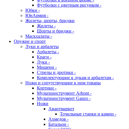
Футболки с цветным рисунком -
Юбки -
ЮнАрмия -
Жилеты, шорты, бриджи
Жилеты -
Шорты и бриджи -
Маскхалаты -
Оружие и спорт
Луки и арбалеты
Арбалеты -
Краги -
Луки -
Мишени -
Стрелы и дротики -
Комплектующие к лукам и арбалетам -
Ножи и сопутствующие к ним товары
Кортики -
Мультиинструмент Arhont -
Мультиинструмент Ganzo -
Ножи
Авантмаркет
Точильные станки и камни -
Ахмедов -
Батальон -