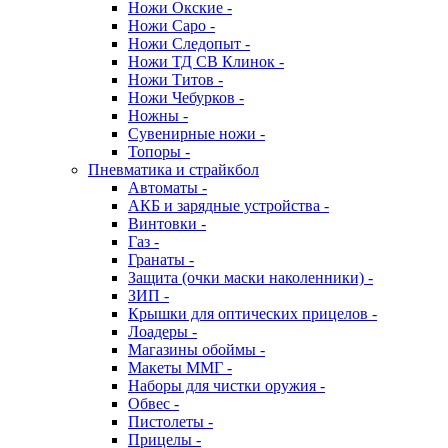
Ножи Окские -
Ножи Саро -
Ножи Следопыт -
Ножи ТД СВ Клинок -
Ножи Титов -
Ножи Чебурков -
Ножны -
Сувенирные ножи -
Топоры -
Пневматика и страйкбол
Автоматы -
АКБ и зарядные устройства -
Винтовки -
Газ -
Гранаты -
Защита (очки маски наколенники) -
ЗИП -
Крышки для оптических прицелов -
Лоадеры -
Магазины обоймы -
Макеты ММГ -
Наборы для чистки оружия -
Обвес -
Пистолеты -
Прицелы -