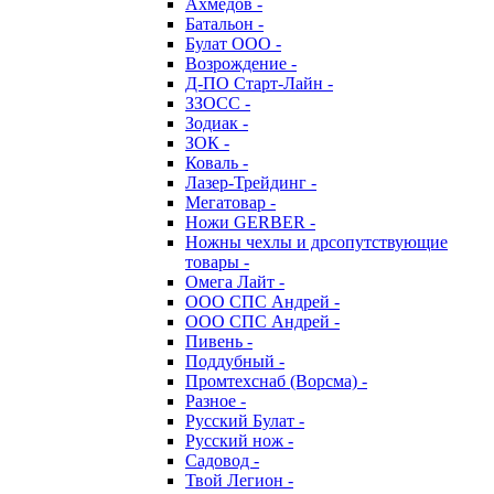
Ахмедов -
Батальон -
Булат ООО -
Возрождение -
Д-ПО Старт-Лайн -
ЗЗОСС -
Зодиак -
ЗОК -
Коваль -
Лазер-Трейдинг -
Мегатовар -
Ножи GERBER -
Ножны чехлы и дрсопутствующие
товары -
Омега Лайт -
ООО СПС Андрей -
ООО СПС Андрей -
Пивень -
Поддубный -
Промтехснаб (Ворсма) -
Разное -
Русский Булат -
Русский нож -
Садовод -
Твой Легион -