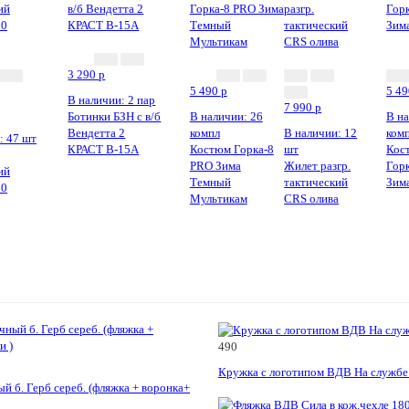
3 290
p
5 490
p
5 4
В наличии: 2 пар
7 990
p
Ботинки БЗН с в/б
В наличии: 26
В на
Вендетта 2
компл
В наличии: 12
ком
: 47 шт
КРАСТ В-15А
Костюм Горка-8
шт
Кос
PRO Зима
Жилет разгр.
Гор
ий
Темный
тактический
Зима
80
Мультикам
CRS олива
490
Кружка с логотипом ВДВ На службе
й б. Герб сереб. (фляжка + воронка+