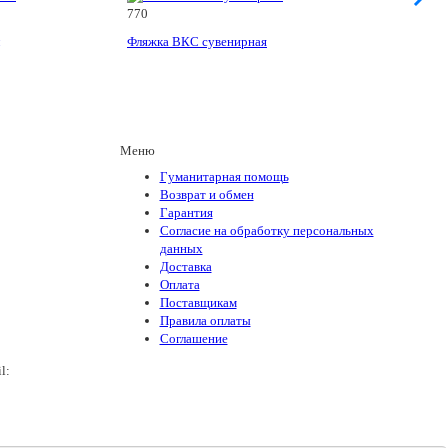
770
Фляжка ВКС сувенирная
Меню
Гуманитарная помощь
Возврат и обмен
Гарантия
Согласие на обработку персональных
данных
Доставка
Оплата
Поставщикам
Правила оплаты
Соглашение
il:
army_magazin2n@mail.ru
+7(988)136-55-21