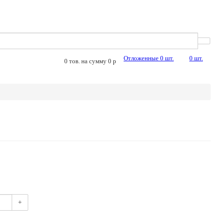
Отложенные
0
шт.
0
шт.
0
тов. на сумму
0
p
+