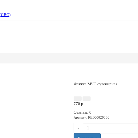
 (СВО)
Фляжка МЧС сувенирная
770
p
Отзывы: 0
Артикул
:
КЕВ00020336
-