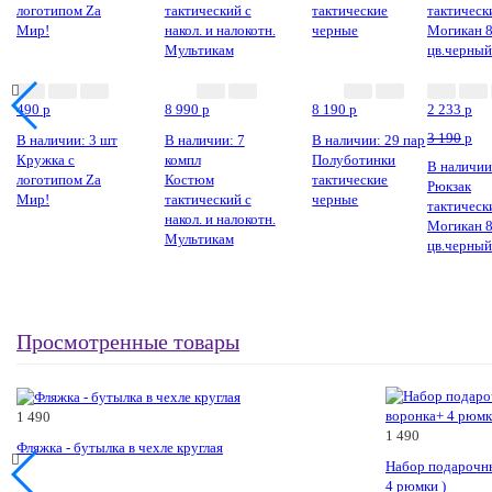
Новинка
Новинка
490
p
8 990
p
8 190
p
2 233
p
3 190
p
В наличии: 3 шт
В наличии: 7
В наличии: 29 пар
Кружка с
компл
Полуботинки
В наличии
логотипом Zа
Костюм
тактические
Рюкзак
Мир!
тактический с
черные
тактическ
накол. и налокотн.
Могикан 
Мультикам
цв.черный
Просмотренные товары
1 490
1 490
Фляжка - бутылка в чехле круглая
Набор подарочны
4 рюмки )