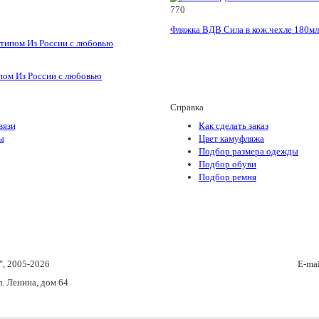
770
Фляжка ВДВ Сила в кож.чехле 180мл
пом Из России с любовью
Справка
вязи
Как сделать заказ
ы
Цвет камуфляжа
Подбор размера одежды
Подбор обуви
Подбор ремня
"
, 2005-2026
E-ma
л. Ленина, дом 64