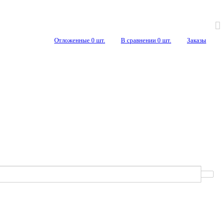
Отложенные
0
шт.
В сравнении
0
шт.
Заказы