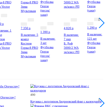
Новинка
90
p
1 290
p
7 350
p
4 820
p
личии: 1
1 390
p
В наличии:
пл
В наличии: 5
В наличии:
В наличии:
121 шт
тюм
компл
7 пар
3 шт
Футболка
ка-8 PRO
Костюм
Б. Доф
Футболка
Гюрза
 Vector
Горка-8 PRO
5000/2 WA
Гюрза
(хаки)
Зима
эк/класс РП
(песок/
Мультикам
хаки)
490
 Отечеству!
Кружка с логотипом Андреевский флаг с календарем