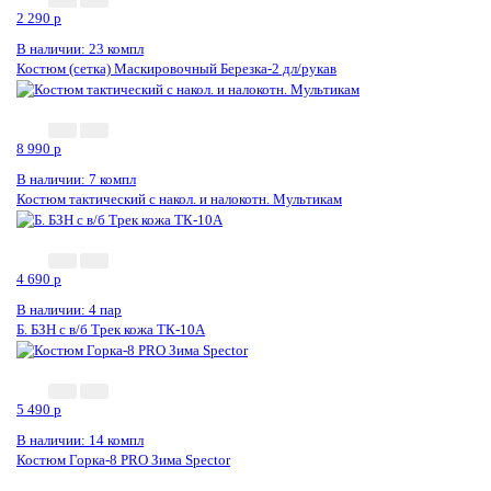
2 290
p
В наличии: 23 компл
Костюм (сетка) Маскировочный Березка-2 дл/рукав
8 990
p
В наличии: 7 компл
Костюм тактический с накол. и налокотн. Мультикам
4 690
p
В наличии: 4 пар
Б. БЗН с в/б Трек кожа ТК-10А
5 490
p
В наличии: 14 компл
Костюм Горка-8 PRO Зима Speсtor