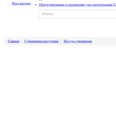
Весь каталог
Обмундирование и снаряжение для спецоперации (
Главная
Сувенирная продукция
Посуда сувенирная