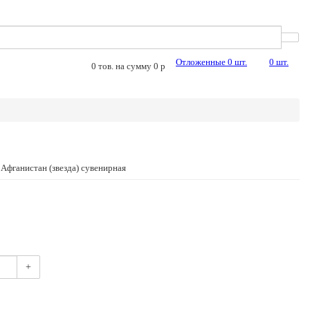
Отложенные
0
шт.
0
шт.
0
тов. на сумму
0
p
 Афганистан (звезда) сувенирная
+