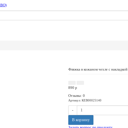
СВО)
Фляжка в кожаном чехле с накладкой
890
p
Отзывы: 0
Артикул
:
КЕВ00025140
-
В корзину
Задать вопрос по продукту