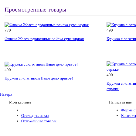
Просмотренные товары
770
490
Фляжка Железнодорожные войска сувенирная
Кружка с логоти
490
490
Кружка с логотипом Наше дело правое!
Кружка с логоти
страже
Наверх
Мой кабинет
Написать нам
Форма с
Отследить заказ
Контакт
Отложенные товары