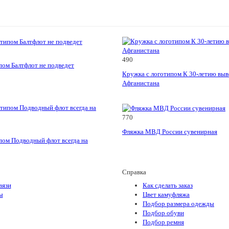
490
пом Балтфлот не подведет
Кружка с логотипом К 30-летию выв
Афганистана
770
Фляжка МВД России сувенирная
пом Подводный флот всегда на
Справка
вязи
Как сделать заказ
ы
Цвет камуфляжа
Подбор размера одежды
Подбор обуви
Подбор ремня