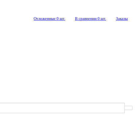
Отложенные
0
шт.
В сравнении
0
шт.
Заказы