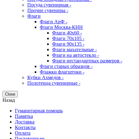
Посуда сувенирная -
Прочие сувениры -
Флаги
Флаги АрФ -
Флаги Москва-КНН
Флаги 40х60 -
Флаги 70х105 -
Флаги 90х135 -
Флаги махательные -
Флаги на автостекло -
Флаги нестандартных размеров -
Флаги старых образцов -
Флажки флагштоки -
Кубки Ахмедов -
Полотенца сувенирные -
Close
Назад
Гуманитарная помощь
Памятка
Доставка
Контакты
Оплата
Поставщикам