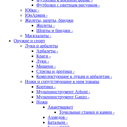
Футболки с цветным рисунком -
Юбки -
ЮнАрмия -
Жилеты, шорты, бриджи
Жилеты -
Шорты и бриджи -
Маскхалаты -
Оружие и спорт
Луки и арбалеты
Арбалеты -
Краги -
Луки -
Мишени -
Стрелы и дротики -
Комплектующие к лукам и арбалетам -
Ножи и сопутствующие к ним товары
Кортики -
Мультиинструмент Arhont -
Мультиинструмент Ganzo -
Ножи
Авантмаркет
Точильные станки и камни -
Ахмедов -
Батальон -