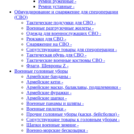
Ремни ружейные -
Ремни уставные -
Обмундирование и снаряжение для спецоперации
(СВО)
Тактические подсумки для СВО -
Военные разгрузочные жилеты -
Одежда для военнослужащих СВО -
Рюкзаки для СВО -
Снаряжение на СВО -
Сопутствующие товары для спецоперации -
Тактическая обувь для СВО -
Тактические военные костюмы СВО -
Флаги, Шевроны Z -
Военные головные уборы
Армейские банданы -
Армейские кепи -
Армейские маски, балаклавы, подшлемники -
Армейские фуражки -
Армейские шапки -
Военные панамы и шляпы -
Военные пилотки -
Прочие головные уборы (каски, бейсболки) -
Сопутствующие товары к головным уборам -
Шапки военные зимние -
Военно-морские бескозырки -