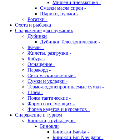
Мишени пневматика -
Смазки масла спреи -
Шарики, пульки -
Рогатки -
Охота и рыбалка
Снаряжение для служащих
Дубинки
Дубинки Телескопические -
Жезлы -
Жилеты, разгрузки -
Кобура -
Оснащение -
Паракорд -
Сети маскировочные -
Сумки и укладки -
Термо-водонепроницаемые сумки -
Шлем -
Пояса тактические -
Форма госслужащих -
Форма кадетов и курсантов -
Снаряжение и туризм
Бинокли, трубы, лупы
Бинокли
Бинокли Barska -
Бинокли Bin Navigator -