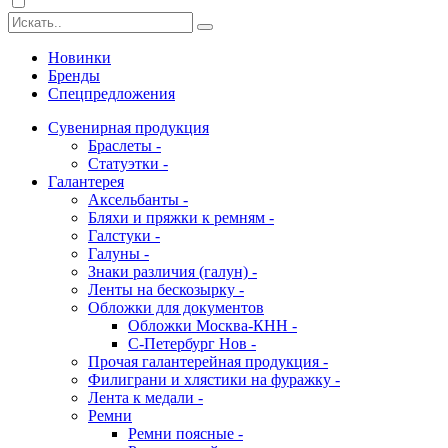
Новинки
Бренды
Спецпредложения
Сувенирная продукция
Браслеты -
Статуэтки -
Галантерея
Аксельбанты -
Бляхи и пряжки к ремням -
Галстуки -
Галуны -
Знаки различия (галун) -
Ленты на бескозырку -
Обложки для документов
Обложки Москва-КНН -
С-Петербург Нов -
Прочая галантерейная продукция -
Филиграни и хлястики на фуражку -
Лента к медали -
Ремни
Ремни поясные -