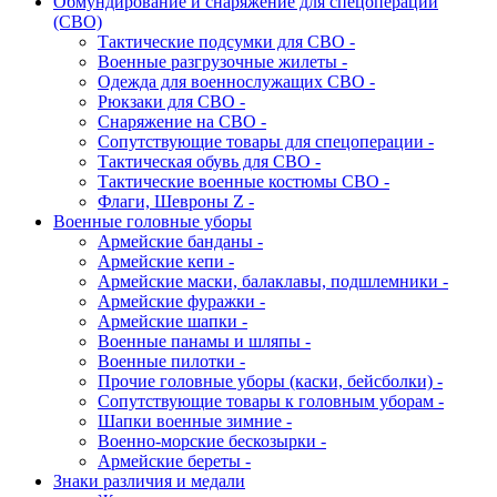
Обмундирование и снаряжение для спецоперации
(СВО)
Тактические подсумки для СВО -
Военные разгрузочные жилеты -
Одежда для военнослужащих СВО -
Рюкзаки для СВО -
Снаряжение на СВО -
Сопутствующие товары для спецоперации -
Тактическая обувь для СВО -
Тактические военные костюмы СВО -
Флаги, Шевроны Z -
Военные головные уборы
Армейские банданы -
Армейские кепи -
Армейские маски, балаклавы, подшлемники -
Армейские фуражки -
Армейские шапки -
Военные панамы и шляпы -
Военные пилотки -
Прочие головные уборы (каски, бейсболки) -
Сопутствующие товары к головным уборам -
Шапки военные зимние -
Военно-морские бескозырки -
Армейские береты -
Знаки различия и медали