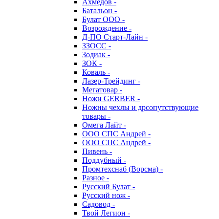
Ахмедов -
Батальон -
Булат ООО -
Возрождение -
Д-ПО Старт-Лайн -
ЗЗОСС -
Зодиак -
ЗОК -
Коваль -
Лазер-Трейдинг -
Мегатовар -
Ножи GERBER -
Ножны чехлы и дрсопутствующие
товары -
Омега Лайт -
ООО СПС Андрей -
ООО СПС Андрей -
Пивень -
Поддубный -
Промтехснаб (Ворсма) -
Разное -
Русский Булат -
Русский нож -
Садовод -
Твой Легион -