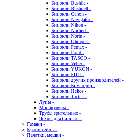
Бинокли Bushile -
Бинокли Bushnell -
Бинокли Canon -
Бинокли Navigator -
Бинокли Nikon -
Бинокли Norbert -
Бинокли Norin -
Бинокли Olimpus -
Бинокли Pentax -
Бинокли Point -
Бинокли TASCO -
Бинокли Veber -
Бинокли YUKON -
Бинокли БПЦ -
Бинокли других производителей -
Бинокли Командир -
Бинокли Helios -
Бинокли Tactics -
Лупы -
Монокуляры -
Трубы зрительные -
Чехлы для бинокля -
Гамаки -
Кронштейны -
Палатки, мешки -