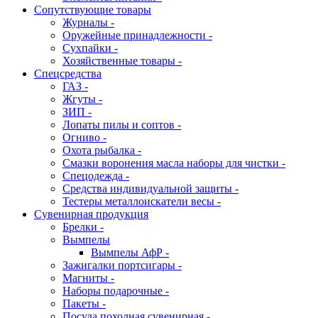
Сопутствующие товары
Журналы -
Оружейные принадлежности -
Сухпайки -
Хозяйственные товары -
Спецсредства
ГАЗ -
Жгуты -
ЗИП -
Лопаты пилы и соптов -
Огниво -
Охота рыбалка -
Смазки воронения масла наборы для чистки -
Спецодежда -
Средства индивидуальной защиты -
Тестеры металлоискатели весы -
Сувенирная продукция
Брелки -
Вымпелы
Вымпелы АфР -
Зажигалки портсигары -
Магниты -
Наборы подарочные -
Пакеты -
Посуда походная сувенирная -