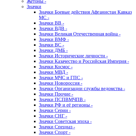
Жетоны -
Значки
Значки Боевые действия Афганистан Кавказ
МС -
Значки ВВ -
Значки ВДВ -
Значки Великая Отечественная война -
Значки ВМФ -
Значки ВС -
Значки ДМБ -
Значки Исторические личности -
Значки Казачество и Российская Империя -
Значки Космос -
Значки МВД -
Значки МЧС и ГПС -
Значки Новороссия -
Значки Организации службы ведомства -
Значки Прочие -
Значки ПСПВМЧПВ -
Значки РФ и её регионы -
Значки Серии -
Значки СНГ -
Значки Советская эпоха -
Значки Спецназ -
Значки Спорт -