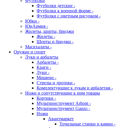
Футболки
Футболки детские -
Футболки к военной форме -
Футболки с цветным рисунком -
Юбки -
ЮнАрмия -
Жилеты, шорты, бриджи
Жилеты -
Шорты и бриджи -
Маскхалаты -
Оружие и спорт
Луки и арбалеты
Арбалеты -
Краги -
Луки -
Мишени -
Стрелы и дротики -
Комплектующие к лукам и арбалетам -
Ножи и сопутствующие к ним товары
Кортики -
Мультиинструмент Arhont -
Мультиинструмент Ganzo -
Ножи
Авантмаркет
Точильные станки и камни -