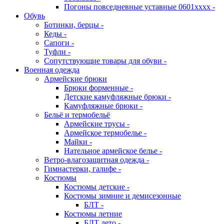
Погоны повседневные уставные 0601хххх -
Обувь
Ботинки, берцы -
Кеды -
Сапоги -
Туфли -
Сопутствующие товары для обуви -
Военная одежда
Армейские брюки
Брюки форменные -
Детские камуфляжные брюки -
Камуфляжные брюки -
Бельё и термобельё
Армейские трусы -
Армейское термобелье -
Майки -
Нательное армейское белье -
Ветро-влагозащитная одежда -
Гимнастерки, галифе -
Костюмы
Костюмы детские -
Костюмы зимние и демисезонные
БЛТ -
Костюмы летние
БЛТ лето -