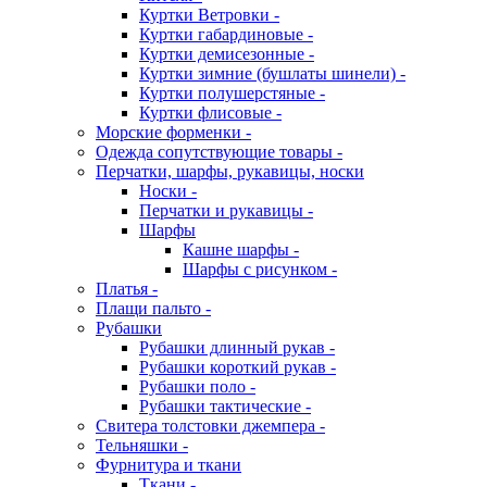
Куртки Ветровки -
Куртки габардиновые -
Куртки демисезонные -
Куртки зимние (бушлаты шинели) -
Куртки полушерстяные -
Куртки флисовые -
Морские форменки -
Одежда сопутствующие товары -
Перчатки, шарфы, рукавицы, носки
Носки -
Перчатки и рукавицы -
Шарфы
Кашне шарфы -
Шарфы с рисунком -
Платья -
Плащи пальто -
Рубашки
Рубашки длинный рукав -
Рубашки короткий рукав -
Рубашки поло -
Рубашки тактические -
Свитера толстовки джемпера -
Тельняшки -
Фурнитура и ткани
Ткани -