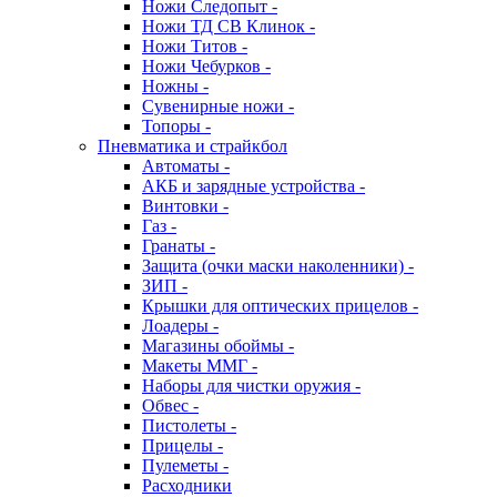
Ножи Следопыт -
Ножи ТД СВ Клинок -
Ножи Титов -
Ножи Чебурков -
Ножны -
Сувенирные ножи -
Топоры -
Пневматика и страйкбол
Автоматы -
АКБ и зарядные устройства -
Винтовки -
Газ -
Гранаты -
Защита (очки маски наколенники) -
ЗИП -
Крышки для оптических прицелов -
Лоадеры -
Магазины обоймы -
Макеты ММГ -
Наборы для чистки оружия -
Обвес -
Пистолеты -
Прицелы -
Пулеметы -
Расходники