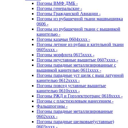
Погоны ВМФ ДМБ -
Погоны генеральские -
Погоны Гражданской Авиации -
Погоны из рубашечной ткани машвышивка
0606 -
Погоны из рубашечной ткани с вышивкой
канителью -
Погоны казачьи 0604хххх -
Погоны летние из рубаш и кительной ткани
0605хххх -
Погоны морфлота 0615хххх -
Погоны неуставные вышитые 0607хххх -
Погоны парадные металлизированные с
вышивкой канителью 0611хххх -
Погоны парадные уст шелк с выш латунной
канителью 0612хххх -
Погоны повсед уставные вышитые
канителью 0610хххх -
Погоны РЖД и Горэлектротранс 0618хххх -
Погоны с пластизолевым нанесением -
Фальшпогоны -
Погоны парадные металлизированные
0602хххх -
Погоны парадные шелковые(уставные)
0603хххх -