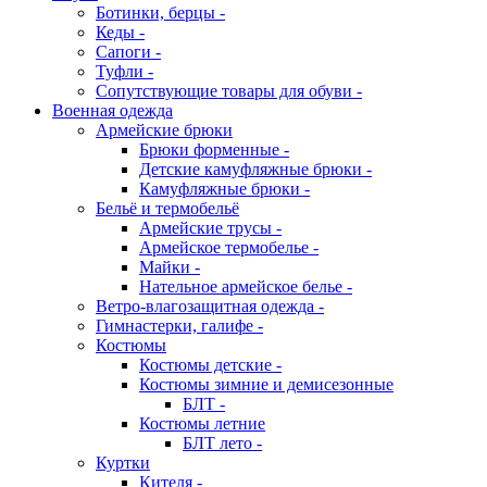
Ботинки, берцы -
Кеды -
Сапоги -
Туфли -
Сопутствующие товары для обуви -
Военная одежда
Армейские брюки
Брюки форменные -
Детские камуфляжные брюки -
Камуфляжные брюки -
Бельё и термобельё
Армейские трусы -
Армейское термобелье -
Майки -
Нательное армейское белье -
Ветро-влагозащитная одежда -
Гимнастерки, галифе -
Костюмы
Костюмы детские -
Костюмы зимние и демисезонные
БЛТ -
Костюмы летние
БЛТ лето -
Куртки
Кителя -