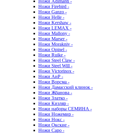
Ножи Adimanti -
Ножи Firebird -
Ножи Ganzo -
Ножи Helle -
Ножи Kershaw -
Ножи LEMAX -
Ножи Mallony -
Ножи Marser -
Ножи Morakniv -
Ножи Opinel -
Ножи Ruike -
Ножи Steel Claw -
Ножи Steel Will -
Ножи Victorinox -
Ножи АиР -
Ножи Ворсма -
Ножи Дамасский клинок -
Ножи Жбанова -
Ножи Златко -
Ножи Кизляр -
Ножи наборы СЕМИНА -
Ножи Ножемир -
Ножи Нокс -
Ножи Окские -
Ножи Саро -