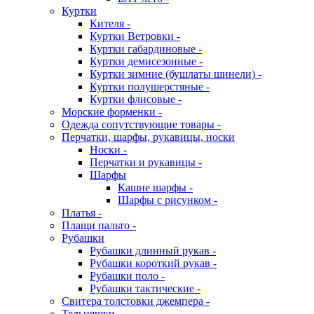
Куртки
Кителя -
Куртки Ветровки -
Куртки габардиновые -
Куртки демисезонные -
Куртки зимние (бушлаты шинели) -
Куртки полушерстяные -
Куртки флисовые -
Морские форменки -
Одежда сопутствующие товары -
Перчатки, шарфы, рукавицы, носки
Носки -
Перчатки и рукавицы -
Шарфы
Кашне шарфы -
Шарфы с рисунком -
Платья -
Плащи пальто -
Рубашки
Рубашки длинный рукав -
Рубашки короткий рукав -
Рубашки поло -
Рубашки тактические -
Свитера толстовки джемпера -
Тельняшки -