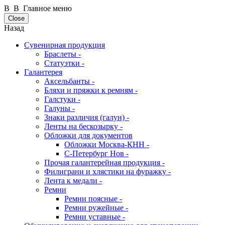
В В Главное меню
Close
Назад
Сувенирная продукция
Браслеты -
Статуэтки -
Галантерея
Аксельбанты -
Бляхи и пряжки к ремням -
Галстуки -
Галуны -
Знаки различия (галун) -
Ленты на бескозырку -
Обложки для документов
Обложки Москва-КНН -
С-Петербург Нов -
Прочая галантерейная продукция -
Филиграни и хлястики на фуражку -
Лента к медали -
Ремни
Ремни поясные -
Ремни ружейные -
Ремни уставные -