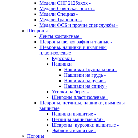
Медали СНГ 2125хххх -
Медали Советская эпоха -
Медали Спецназ -
Медали Транспорт -
Медали ФСБ и прочие спецслужбы -
Шевроны
Ленты контактные -
Шевроны шелкография и тканые -
Шевроны, нашивки и вымпелы
пластизолевые
Курсовки -
Нашивки
Нашивки Группа крови -
Нашивки на грудь -
Нашивки на рукав -
Нашивки на спину -
Уголки на берет -
Шевроны пластизолевые -
Шевроны, петлицы, нашивки, вымпелы
вышитые
Нашивки вышитые -
Петлицы вышитые н/об -
Шевроны, курсовки вышитые -
Эмблемы вышитые -
Погоны