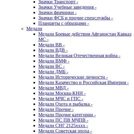
Значки Транспорт -
Значки Учебные заведения -
Значки фрачники -
Значки ФСБ и прочие спецслужбы -
Планшеты с образцами -
Медали
Медали Боевые действия Афганистан Кавказ
МС -
Медали ВВ -
Медали ВДВ -
Медали Великая Отечественная война -
Медали ВМФ -
Медали ВС -
Медали ДМБ -
Медали Исторические личности -
Медали Казачество и Российская Империя -
Медали МВД -
Медали Москва-КНН -
Медали МЧС и ГПС -
Медали Охота и рыбалка -
Медали Прочие -
Медали Прочие категории -
Медали ПС ПВ МЧПВ -
Медали СНГ 2125хххх -
Медали Советская эпоха -