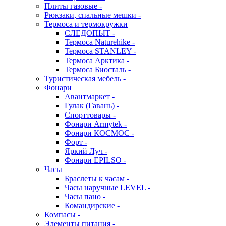
Плиты газовые -
Рюкзаки, спальные мешки -
Термоса и термокружки
СЛЕДОПЫТ -
Термоса Naturehike -
Термоса STANLEY -
Термоса Арктика -
Термоса Биосталь -
Туристическая мебель -
Фонари
Авантмаркет -
Гулак (Гавань) -
Спорттовары -
Фонари Armytek -
Фонари КОСМОС -
Форт -
Яркий Луч -
Фонари EPILSO -
Часы
Браслеты к часам -
Часы наручные LEVEL -
Часы пано -
Командирские -
Компасы -
Элементы питания -