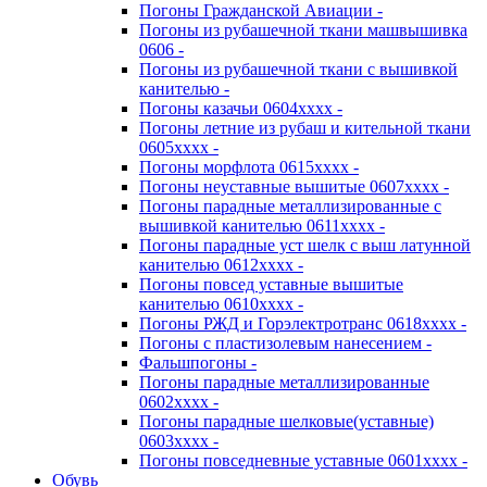
Погоны Гражданской Авиации -
Погоны из рубашечной ткани машвышивка
0606 -
Погоны из рубашечной ткани с вышивкой
канителью -
Погоны казачьи 0604хххх -
Погоны летние из рубаш и кительной ткани
0605хххх -
Погоны морфлота 0615хххх -
Погоны неуставные вышитые 0607хххх -
Погоны парадные металлизированные с
вышивкой канителью 0611хххх -
Погоны парадные уст шелк с выш латунной
канителью 0612хххх -
Погоны повсед уставные вышитые
канителью 0610хххх -
Погоны РЖД и Горэлектротранс 0618хххх -
Погоны с пластизолевым нанесением -
Фальшпогоны -
Погоны парадные металлизированные
0602хххх -
Погоны парадные шелковые(уставные)
0603хххх -
Погоны повседневные уставные 0601хххх -
Обувь