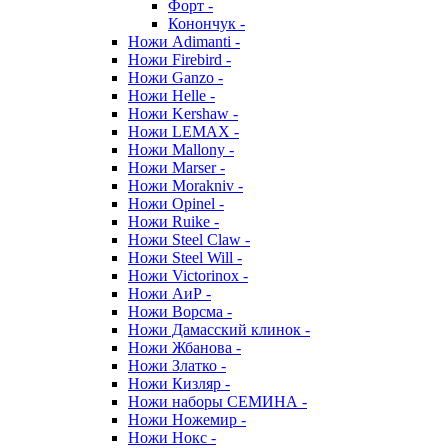
Форт -
Конончук -
Ножи Adimanti -
Ножи Firebird -
Ножи Ganzo -
Ножи Helle -
Ножи Kershaw -
Ножи LEMAX -
Ножи Mallony -
Ножи Marser -
Ножи Morakniv -
Ножи Opinel -
Ножи Ruike -
Ножи Steel Claw -
Ножи Steel Will -
Ножи Victorinox -
Ножи АиР -
Ножи Ворсма -
Ножи Дамасский клинок -
Ножи Жбанова -
Ножи Златко -
Ножи Кизляр -
Ножи наборы СЕМИНА -
Ножи Ножемир -
Ножи Нокс -