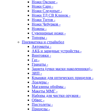
Ножи Окские -
Ножи Саро -
Ножи Следопыт -
Ножи ТД СВ Клинок -
Ножи Титов -
Ножи Чебурков -
Ножны -
Сувенирные ножи -
Топоры -
Пневматика и страйкбол
Автоматы -
АКБ и зарядные устройства -
Винтовки -
Газ -
Гранаты -
Защита (очки маски наколенники) -
ЗИП -
Крышки для оптических прицелов -
Лоадеры -
Магазины обоймы -
Макеты ММГ -
Наборы для чистки оружия -
Обвес -
Пистолеты -
Прицелы -