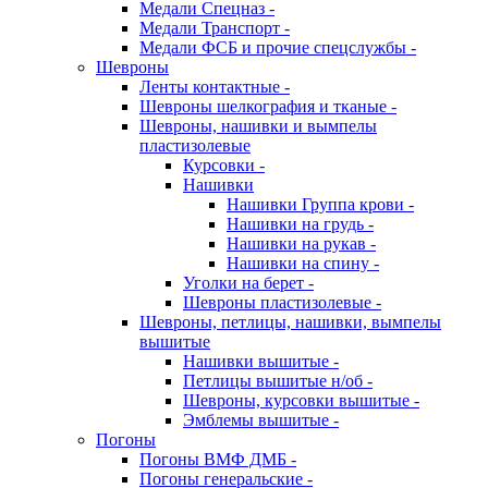
Медали Спецназ -
Медали Транспорт -
Медали ФСБ и прочие спецслужбы -
Шевроны
Ленты контактные -
Шевроны шелкография и тканые -
Шевроны, нашивки и вымпелы
пластизолевые
Курсовки -
Нашивки
Нашивки Группа крови -
Нашивки на грудь -
Нашивки на рукав -
Нашивки на спину -
Уголки на берет -
Шевроны пластизолевые -
Шевроны, петлицы, нашивки, вымпелы
вышитые
Нашивки вышитые -
Петлицы вышитые н/об -
Шевроны, курсовки вышитые -
Эмблемы вышитые -
Погоны
Погоны ВМФ ДМБ -
Погоны генеральские -