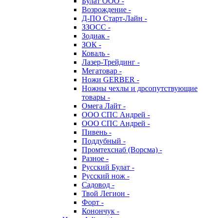
Булат ООО -
Возрождение -
Д-ПО Старт-Лайн -
ЗЗОСС -
Зодиак -
ЗОК -
Коваль -
Лазер-Трейдинг -
Мегатовар -
Ножи GERBER -
Ножны чехлы и дрсопутствующие
товары -
Омега Лайт -
ООО СПС Андрей -
ООО СПС Андрей -
Пивень -
Поддубный -
Промтехснаб (Ворсма) -
Разное -
Русский Булат -
Русский нож -
Садовод -
Твой Легион -
Форт -
Конончук -