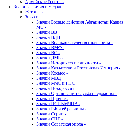
Армейские береты -
Знаки различия и медали
Жетоны -
Значки
Значки Боевые действия Афганистан Кавказ
МС -
Значки ВВ -
Значки ВДВ -
Значки Великая Отечественная война -
Значки ВМФ -
Значки ВС -
Значки ДМБ -
Значки Исторические личности -
Значки Казачество и Российская Империя -
Значки Космос -
Значки МВД -
Значки МЧС и ГПС -
Значки Новороссия -
Значки Организации службы ведомства -
Значки Прочие -
Значки ПСПВМЧПВ -
Значки РФ и её регионы -
Значки Серии -
Значки СНГ -
Значки Советская эпоха -