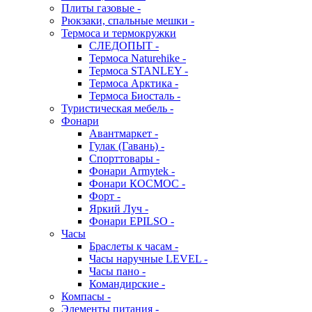
Плиты газовые -
Рюкзаки, спальные мешки -
Термоса и термокружки
СЛЕДОПЫТ -
Термоса Naturehike -
Термоса STANLEY -
Термоса Арктика -
Термоса Биосталь -
Туристическая мебель -
Фонари
Авантмаркет -
Гулак (Гавань) -
Спорттовары -
Фонари Armytek -
Фонари КОСМОС -
Форт -
Яркий Луч -
Фонари EPILSO -
Часы
Браслеты к часам -
Часы наручные LEVEL -
Часы пано -
Командирские -
Компасы -
Элементы питания -