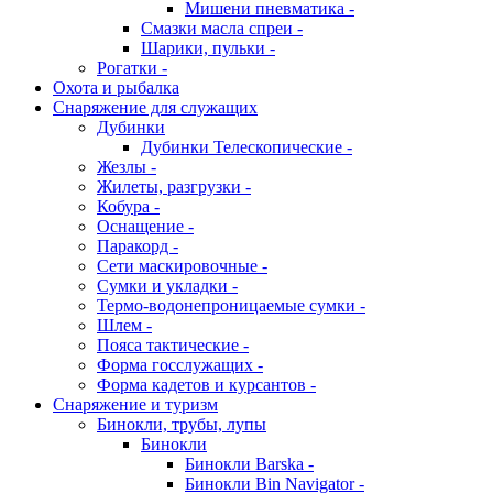
Мишени пневматика -
Смазки масла спреи -
Шарики, пульки -
Рогатки -
Охота и рыбалка
Снаряжение для служащих
Дубинки
Дубинки Телескопические -
Жезлы -
Жилеты, разгрузки -
Кобура -
Оснащение -
Паракорд -
Сети маскировочные -
Сумки и укладки -
Термо-водонепроницаемые сумки -
Шлем -
Пояса тактические -
Форма госслужащих -
Форма кадетов и курсантов -
Снаряжение и туризм
Бинокли, трубы, лупы
Бинокли
Бинокли Barska -
Бинокли Bin Navigator -