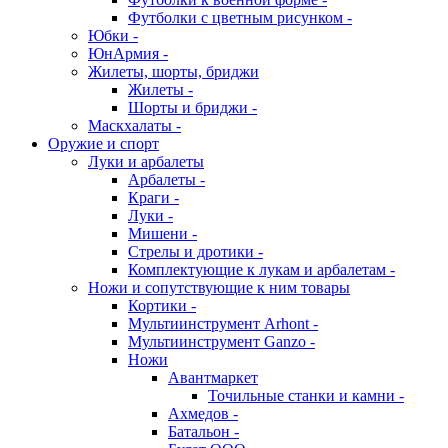
Футболки с цветным рисунком -
Юбки -
ЮнАрмия -
Жилеты, шорты, бриджи
Жилеты -
Шорты и бриджи -
Маскхалаты -
Оружие и спорт
Луки и арбалеты
Арбалеты -
Краги -
Луки -
Мишени -
Стрелы и дротики -
Комплектующие к лукам и арбалетам -
Ножи и сопутствующие к ним товары
Кортики -
Мультиинструмент Arhont -
Мультиинструмент Ganzo -
Ножи
Авантмаркет
Точильные станки и камни -
Ахмедов -
Батальон -