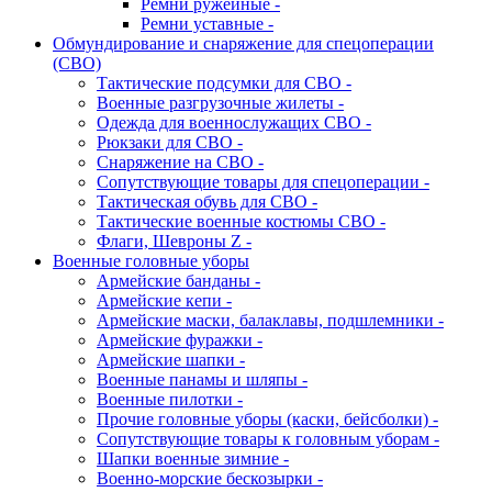
Ремни ружейные -
Ремни уставные -
Обмундирование и снаряжение для спецоперации
(СВО)
Тактические подсумки для СВО -
Военные разгрузочные жилеты -
Одежда для военнослужащих СВО -
Рюкзаки для СВО -
Снаряжение на СВО -
Сопутствующие товары для спецоперации -
Тактическая обувь для СВО -
Тактические военные костюмы СВО -
Флаги, Шевроны Z -
Военные головные уборы
Армейские банданы -
Армейские кепи -
Армейские маски, балаклавы, подшлемники -
Армейские фуражки -
Армейские шапки -
Военные панамы и шляпы -
Военные пилотки -
Прочие головные уборы (каски, бейсболки) -
Сопутствующие товары к головным уборам -
Шапки военные зимние -
Военно-морские бескозырки -