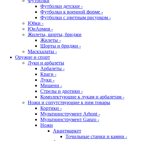
Футболки
Футболки детские -
Футболки к военной форме -
Футболки с цветным рисунком -
Юбки -
ЮнАрмия -
Жилеты, шорты, бриджи
Жилеты -
Шорты и бриджи -
Маскхалаты -
Оружие и спорт
Луки и арбалеты
Арбалеты -
Краги -
Луки -
Мишени -
Стрелы и дротики -
Комплектующие к лукам и арбалетам -
Ножи и сопутствующие к ним товары
Кортики -
Мультиинструмент Arhont -
Мультиинструмент Ganzo -
Ножи
Авантмаркет
Точильные станки и камни -