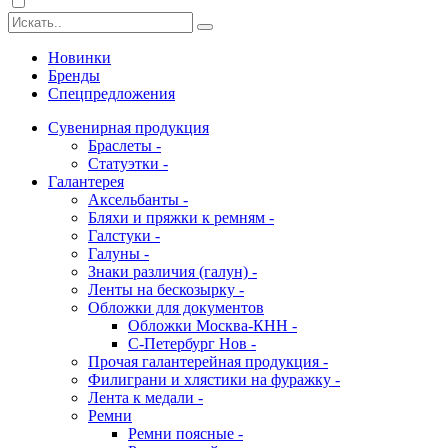
Новинки
Бренды
Спецпредложения
Сувенирная продукция
Браслеты -
Статуэтки -
Галантерея
Аксельбанты -
Бляхи и пряжки к ремням -
Галстуки -
Галуны -
Знаки различия (галун) -
Ленты на бескозырку -
Обложки для документов
Обложки Москва-КНН -
С-Петербург Нов -
Прочая галантерейная продукция -
Филиграни и хлястики на фуражку -
Лента к медали -
Ремни
Ремни поясные -