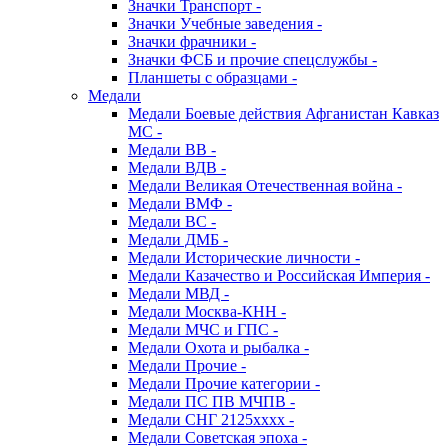
Значки Транспорт -
Значки Учебные заведения -
Значки фрачники -
Значки ФСБ и прочие спецслужбы -
Планшеты с образцами -
Медали
Медали Боевые действия Афганистан Кавказ
МС -
Медали ВВ -
Медали ВДВ -
Медали Великая Отечественная война -
Медали ВМФ -
Медали ВС -
Медали ДМБ -
Медали Исторические личности -
Медали Казачество и Российская Империя -
Медали МВД -
Медали Москва-КНН -
Медали МЧС и ГПС -
Медали Охота и рыбалка -
Медали Прочие -
Медали Прочие категории -
Медали ПС ПВ МЧПВ -
Медали СНГ 2125хххх -
Медали Советская эпоха -