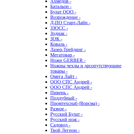
Ахмедов -
Батальон -
Булат ООО -
Возрождение -
Д-ПО Старт-Лайн -
ЗЗОСС -
Зодиак -
ЗОК -
Коваль -
Лазер-Трейдинг -
Мегатовар -
Ножи GERBER -
Ножны чехлы и дрсопутствующие
товары -
Омега Лайт -
ООО СПС Андрей -
ООО СПС Андрей -
Пивень -
Поддубный -
Промтехснаб (Ворсма) -
Разное -
Русский Булат -
Русский нож -
Садовод -
Твой Легион -