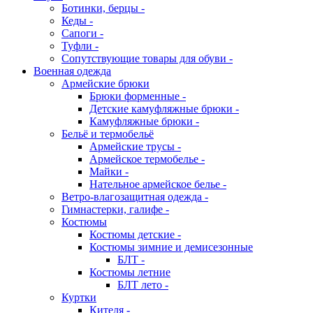
Ботинки, берцы -
Кеды -
Сапоги -
Туфли -
Сопутствующие товары для обуви -
Военная одежда
Армейские брюки
Брюки форменные -
Детские камуфляжные брюки -
Камуфляжные брюки -
Бельё и термобельё
Армейские трусы -
Армейское термобелье -
Майки -
Нательное армейское белье -
Ветро-влагозащитная одежда -
Гимнастерки, галифе -
Костюмы
Костюмы детские -
Костюмы зимние и демисезонные
БЛТ -
Костюмы летние
БЛТ лето -
Куртки
Кителя -