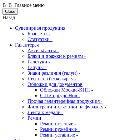
В В Главное меню
Close
Назад
Сувенирная продукция
Браслеты -
Статуэтки -
Галантерея
Аксельбанты -
Бляхи и пряжки к ремням -
Галстуки -
Галуны -
Знаки различия (галун) -
Ленты на бескозырку -
Обложки для документов
Обложки Москва-КНН -
С-Петербург Нов -
Прочая галантерейная продукция -
Филиграни и хлястики на фуражку -
Лента к медали -
Ремни
Ремни поясные -
Ремни ружейные -
Ремни уставные -