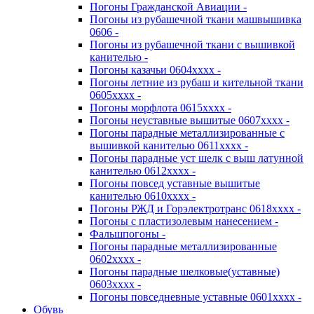
Погоны Гражданской Авиации -
Погоны из рубашечной ткани машвышивка
0606 -
Погоны из рубашечной ткани с вышивкой
канителью -
Погоны казачьи 0604хххх -
Погоны летние из рубаш и кительной ткани
0605хххх -
Погоны морфлота 0615хххх -
Погоны неуставные вышитые 0607хххх -
Погоны парадные металлизированные с
вышивкой канителью 0611хххх -
Погоны парадные уст шелк с выш латунной
канителью 0612хххх -
Погоны повсед уставные вышитые
канителью 0610хххх -
Погоны РЖД и Горэлектротранс 0618хххх -
Погоны с пластизолевым нанесением -
Фальшпогоны -
Погоны парадные металлизированные
0602хххх -
Погоны парадные шелковые(уставные)
0603хххх -
Погоны повседневные уставные 0601хххх -
Обувь