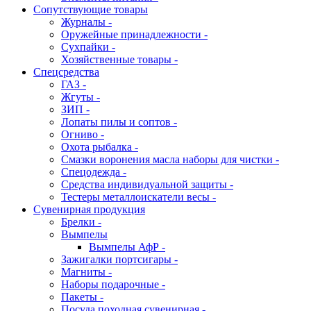
Сопутствующие товары
Журналы -
Оружейные принадлежности -
Сухпайки -
Хозяйственные товары -
Спецсредства
ГАЗ -
Жгуты -
ЗИП -
Лопаты пилы и соптов -
Огниво -
Охота рыбалка -
Смазки воронения масла наборы для чистки -
Спецодежда -
Средства индивидуальной защиты -
Тестеры металлоискатели весы -
Сувенирная продукция
Брелки -
Вымпелы
Вымпелы АфР -
Зажигалки портсигары -
Магниты -
Наборы подарочные -
Пакеты -
Посуда походная сувенирная -