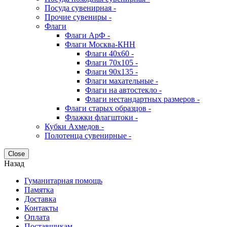
Посуда сувенирная -
Прочие сувениры -
Флаги
Флаги АрФ -
Флаги Москва-КНН
Флаги 40х60 -
Флаги 70х105 -
Флаги 90х135 -
Флаги махательные -
Флаги на автостекло -
Флаги нестандартных размеров -
Флаги старых образцов -
Флажки флагштоки -
Кубки Ахмедов -
Полотенца сувенирные -
Close
Назад
Гуманитарная помощь
Памятка
Доставка
Контакты
Оплата
Поставщикам