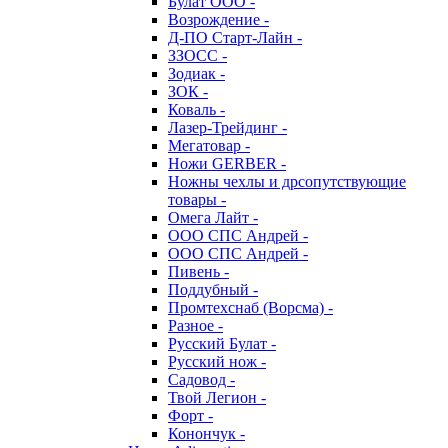
Булат ООО -
Возрождение -
Д-ПО Старт-Лайн -
ЗЗОСС -
Зодиак -
ЗОК -
Коваль -
Лазер-Трейдинг -
Мегатовар -
Ножи GERBER -
Ножны чехлы и дрсопутствующие
товары -
Омега Лайт -
ООО СПС Андрей -
ООО СПС Андрей -
Пивень -
Поддубный -
Промтехснаб (Ворсма) -
Разное -
Русский Булат -
Русский нож -
Садовод -
Твой Легион -
Форт -
Конончук -