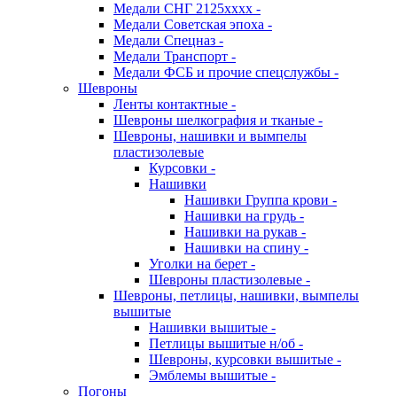
Медали СНГ 2125хххх -
Медали Советская эпоха -
Медали Спецназ -
Медали Транспорт -
Медали ФСБ и прочие спецслужбы -
Шевроны
Ленты контактные -
Шевроны шелкография и тканые -
Шевроны, нашивки и вымпелы
пластизолевые
Курсовки -
Нашивки
Нашивки Группа крови -
Нашивки на грудь -
Нашивки на рукав -
Нашивки на спину -
Уголки на берет -
Шевроны пластизолевые -
Шевроны, петлицы, нашивки, вымпелы
вышитые
Нашивки вышитые -
Петлицы вышитые н/об -
Шевроны, курсовки вышитые -
Эмблемы вышитые -
Погоны