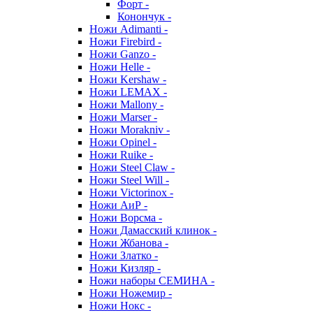
Форт -
Конончук -
Ножи Adimanti -
Ножи Firebird -
Ножи Ganzo -
Ножи Helle -
Ножи Kershaw -
Ножи LEMAX -
Ножи Mallony -
Ножи Marser -
Ножи Morakniv -
Ножи Opinel -
Ножи Ruike -
Ножи Steel Claw -
Ножи Steel Will -
Ножи Victorinox -
Ножи АиР -
Ножи Ворсма -
Ножи Дамасский клинок -
Ножи Жбанова -
Ножи Златко -
Ножи Кизляр -
Ножи наборы СЕМИНА -
Ножи Ножемир -
Ножи Нокс -