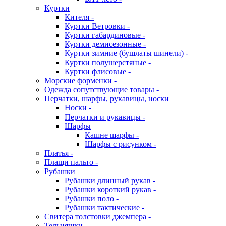
Куртки
Кителя -
Куртки Ветровки -
Куртки габардиновые -
Куртки демисезонные -
Куртки зимние (бушлаты шинели) -
Куртки полушерстяные -
Куртки флисовые -
Морские форменки -
Одежда сопутствующие товары -
Перчатки, шарфы, рукавицы, носки
Носки -
Перчатки и рукавицы -
Шарфы
Кашне шарфы -
Шарфы с рисунком -
Платья -
Плащи пальто -
Рубашки
Рубашки длинный рукав -
Рубашки короткий рукав -
Рубашки поло -
Рубашки тактические -
Свитера толстовки джемпера -
Тельняшки -