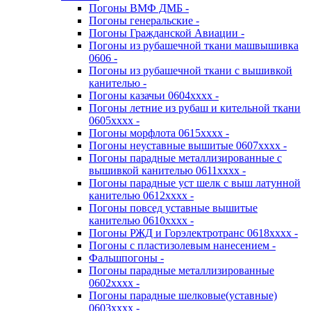
Погоны ВМФ ДМБ -
Погоны генеральские -
Погоны Гражданской Авиации -
Погоны из рубашечной ткани машвышивка
0606 -
Погоны из рубашечной ткани с вышивкой
канителью -
Погоны казачьи 0604хххх -
Погоны летние из рубаш и кительной ткани
0605хххх -
Погоны морфлота 0615хххх -
Погоны неуставные вышитые 0607хххх -
Погоны парадные металлизированные с
вышивкой канителью 0611хххх -
Погоны парадные уст шелк с выш латунной
канителью 0612хххх -
Погоны повсед уставные вышитые
канителью 0610хххх -
Погоны РЖД и Горэлектротранс 0618хххх -
Погоны с пластизолевым нанесением -
Фальшпогоны -
Погоны парадные металлизированные
0602хххх -
Погоны парадные шелковые(уставные)
0603хххх -