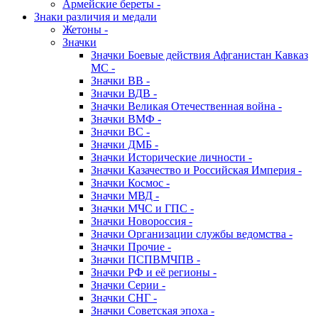
Армейские береты -
Знаки различия и медали
Жетоны -
Значки
Значки Боевые действия Афганистан Кавказ
МС -
Значки ВВ -
Значки ВДВ -
Значки Великая Отечественная война -
Значки ВМФ -
Значки ВС -
Значки ДМБ -
Значки Исторические личности -
Значки Казачество и Российская Империя -
Значки Космос -
Значки МВД -
Значки МЧС и ГПС -
Значки Новороссия -
Значки Организации службы ведомства -
Значки Прочие -
Значки ПСПВМЧПВ -
Значки РФ и её регионы -
Значки Серии -
Значки СНГ -
Значки Советская эпоха -