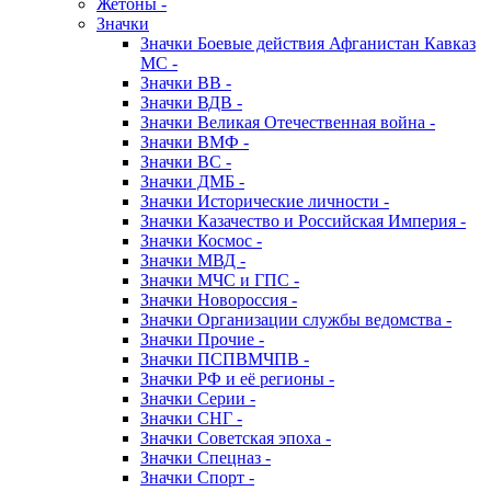
Жетоны -
Значки
Значки Боевые действия Афганистан Кавказ
МС -
Значки ВВ -
Значки ВДВ -
Значки Великая Отечественная война -
Значки ВМФ -
Значки ВС -
Значки ДМБ -
Значки Исторические личности -
Значки Казачество и Российская Империя -
Значки Космос -
Значки МВД -
Значки МЧС и ГПС -
Значки Новороссия -
Значки Организации службы ведомства -
Значки Прочие -
Значки ПСПВМЧПВ -
Значки РФ и её регионы -
Значки Серии -
Значки СНГ -
Значки Советская эпоха -
Значки Спецназ -
Значки Спорт -