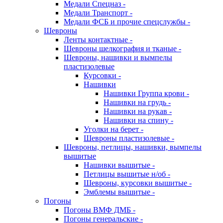
Медали Спецназ -
Медали Транспорт -
Медали ФСБ и прочие спецслужбы -
Шевроны
Ленты контактные -
Шевроны шелкография и тканые -
Шевроны, нашивки и вымпелы
пластизолевые
Курсовки -
Нашивки
Нашивки Группа крови -
Нашивки на грудь -
Нашивки на рукав -
Нашивки на спину -
Уголки на берет -
Шевроны пластизолевые -
Шевроны, петлицы, нашивки, вымпелы
вышитые
Нашивки вышитые -
Петлицы вышитые н/об -
Шевроны, курсовки вышитые -
Эмблемы вышитые -
Погоны
Погоны ВМФ ДМБ -
Погоны генеральские -