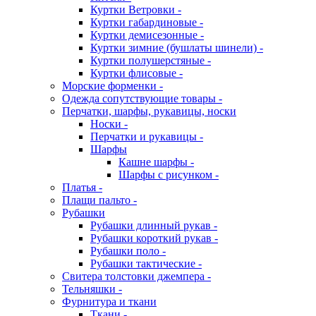
Куртки Ветровки -
Куртки габардиновые -
Куртки демисезонные -
Куртки зимние (бушлаты шинели) -
Куртки полушерстяные -
Куртки флисовые -
Морские форменки -
Одежда сопутствующие товары -
Перчатки, шарфы, рукавицы, носки
Носки -
Перчатки и рукавицы -
Шарфы
Кашне шарфы -
Шарфы с рисунком -
Платья -
Плащи пальто -
Рубашки
Рубашки длинный рукав -
Рубашки короткий рукав -
Рубашки поло -
Рубашки тактические -
Свитера толстовки джемпера -
Тельняшки -
Фурнитура и ткани
Ткани -