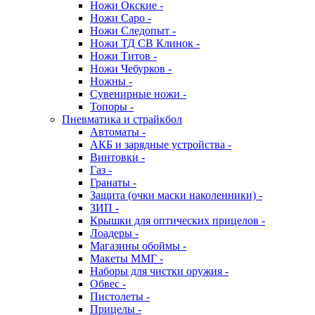
Ножи Окские -
Ножи Саро -
Ножи Следопыт -
Ножи ТД СВ Клинок -
Ножи Титов -
Ножи Чебурков -
Ножны -
Сувенирные ножи -
Топоры -
Пневматика и страйкбол
Автоматы -
АКБ и зарядные устройства -
Винтовки -
Газ -
Гранаты -
Защита (очки маски наколенники) -
ЗИП -
Крышки для оптических прицелов -
Лоадеры -
Магазины обоймы -
Макеты ММГ -
Наборы для чистки оружия -
Обвес -
Пистолеты -
Прицелы -