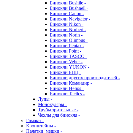
Бинокли Bushile -
Бинокли Bushnell -
Бинокли Canon -
Бинокли Navigator -
Бинокли Nikon -
Бинокли Norbert -
Бинокли Norin -
Бинокли Olimpus -
Бинокли Pentax -
Бинокли Point -
Бинокли TASCO -
Бинокли Veber -
Бинокли YUKON -
Бинокли БПЦ -
Бинокли других производителей -
Бинокли Командир -
Бинокли Helios -
Бинокли Tactics -
Лупы -
Монокуляры -
Трубы зрительные -
Чехлы для бинокля -
Гамаки -
Кронштейны -
Палатки, мешки -