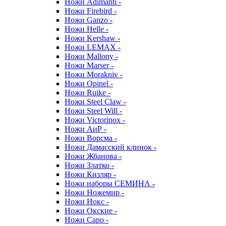
Ножи Adimanti -
Ножи Firebird -
Ножи Ganzo -
Ножи Helle -
Ножи Kershaw -
Ножи LEMAX -
Ножи Mallony -
Ножи Marser -
Ножи Morakniv -
Ножи Opinel -
Ножи Ruike -
Ножи Steel Claw -
Ножи Steel Will -
Ножи Victorinox -
Ножи АиР -
Ножи Ворсма -
Ножи Дамасский клинок -
Ножи Жбанова -
Ножи Златко -
Ножи Кизляр -
Ножи наборы СЕМИНА -
Ножи Ножемир -
Ножи Нокс -
Ножи Окские -
Ножи Саро -