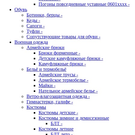
Погоны повседневные уставные 0601хххх -
Обувь
Ботинки, берцы -
Кеды -
Сапоги -
Туфли -
Сопутствующие товары для обуви -
Военная одежда
Армейские брюки
Брюки форменные -
Детские камуфляжные брюки -
Камуфляжные брюки -
Бельё и термобельё
Армейские трусы -
Армейское термобелье -
Майки -
Нательное армейское белье -
Ветро-влагозащитная одежда -
Гимнастерки, галифе -
Костюмы
Костюмы детские -
Костюмы зимние и демисезонные
БЛТ -
Костюмы летние
БЛТ лето -