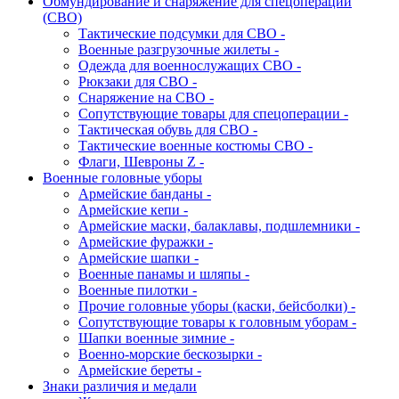
Обмундирование и снаряжение для спецоперации
(СВО)
Тактические подсумки для СВО -
Военные разгрузочные жилеты -
Одежда для военнослужащих СВО -
Рюкзаки для СВО -
Снаряжение на СВО -
Сопутствующие товары для спецоперации -
Тактическая обувь для СВО -
Тактические военные костюмы СВО -
Флаги, Шевроны Z -
Военные головные уборы
Армейские банданы -
Армейские кепи -
Армейские маски, балаклавы, подшлемники -
Армейские фуражки -
Армейские шапки -
Военные панамы и шляпы -
Военные пилотки -
Прочие головные уборы (каски, бейсболки) -
Сопутствующие товары к головным уборам -
Шапки военные зимние -
Военно-морские бескозырки -
Армейские береты -
Знаки различия и медали