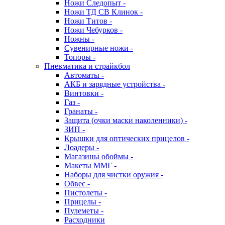
Ножи Следопыт -
Ножи ТД СВ Клинок -
Ножи Титов -
Ножи Чебурков -
Ножны -
Сувенирные ножи -
Топоры -
Пневматика и страйкбол
Автоматы -
АКБ и зарядные устройства -
Винтовки -
Газ -
Гранаты -
Защита (очки маски наколенники) -
ЗИП -
Крышки для оптических прицелов -
Лоадеры -
Магазины обоймы -
Макеты ММГ -
Наборы для чистки оружия -
Обвес -
Пистолеты -
Прицелы -
Пулеметы -
Расходники