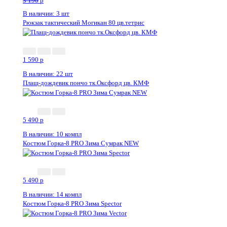
3 190
p
В наличии: 3 шт
Рюкзак тактический Могикан 80 цв.тетрис
1 590
p
В наличии: 22 шт
Плащ-дождевик пончо тк.Оксфорд цв. КМФ
5 490
p
В наличии: 10 компл
Костюм Горка-8 PRO Зима Сумрак NEW
5 490
p
В наличии: 14 компл
Костюм Горка-8 PRO Зима Speсtor