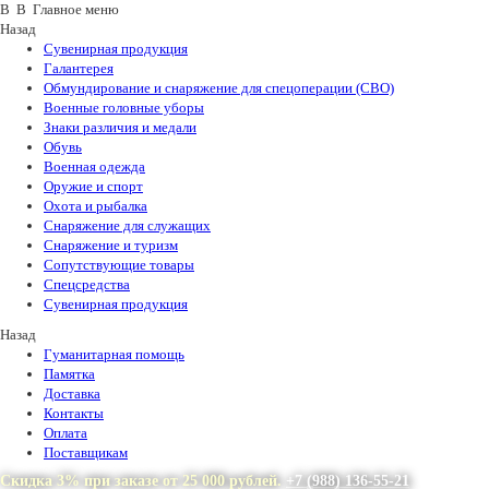
В В Главное меню
Назад
Сувенирная продукция
Галантерея
Обмундирование и снаряжение для спецоперации (СВО)
Военные головные уборы
Знаки различия и медали
Обувь
Военная одежда
Оружие и спорт
Охота и рыбалка
Снаряжение для служащих
Снаряжение и туризм
Сопутствующие товары
Спецсредства
Сувенирная продукция
Назад
Гуманитарная помощь
Памятка
Доставка
Контакты
Оплата
Поставщикам
Скидка 3% при заказе от 25 000 рублей.
+7 (988) 136-55-21