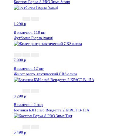
Костюм Горка-8 PRO Зима Storm
1 290
p
В наличии: 118 шт
Футболка Гюрза (хаки)
7 990
p
В наличии: 12 шт
Жилет разгр. тактический CRS олива
3 290
p
В наличии: 2 пар
Ботинки БЗН с в/б Вендетта 2 КРАСТ В-15А
5 490
p