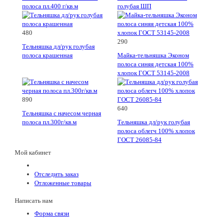
полоса пл.400 г/кв.м
голубая ШП
480
290
Тельняшка дл/рук голубая
полоса крашенная
Майка-тельняшка Эконом
полоса синяя детская 100%
хлопок ГОСТ 53145-2008
890
640
Тельняшка с начесом черная
полоса пл.300г/кв.м
Тельняшка дл/рук голубая
полоса облегч 100% хлопок
ГОСТ 26085-84
Мой кабинет
Отследить заказ
Отложенные товары
Написать нам
Форма связи