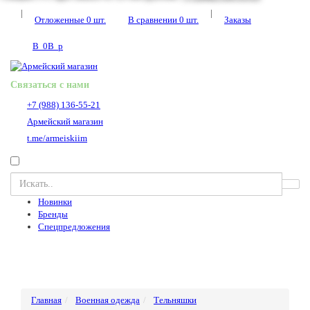
|
|
Отложенные
0
шт.
В сравнении
0
шт.
Заказы
В
0
В
p
Связаться с нами
+7 (988) 136-55-21
Армейский магазин
t.me/armeiskiim
Новинки
Бренды
Спецпредложения
Главная
Военная одежда
Тельняшки