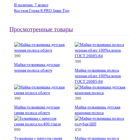
В наличии: 7 компл
Костюм Горка-8 PRO Зима Tigr
Просмотренные товары
390
390
Майка-тельняшка детская
черная полоса облегч
Майка-тельняшка полоса
черная облег 100%хлопок
ГОСТ 26085-84
390
390
Майка-тельняшка детская
Майка-тельняшка детская
синяя полоса облегч
краповая полоса
990
450
Тельняшка с начесом синяя
Майка-тельняшка полоса