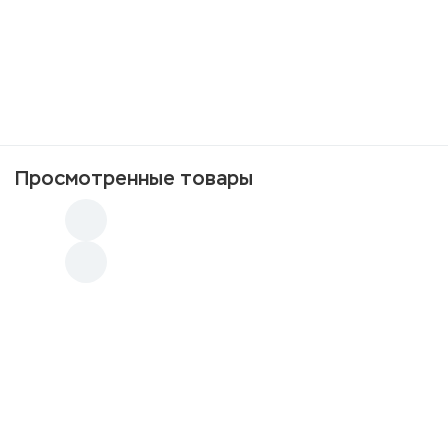
30
p
В наличии: 36 шт.
Ручка шариковая АМ
Просмотренные товары
Нож Анчар (дерево-орех)
4 490
Нож У-6