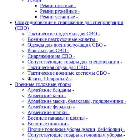
Ремни поясные -
Ремни ружейные -
Ремни уставные -
Обмундирование и снаряжение для спецоперации
(СВО)
Тактические подсумки для СВО -
Военные разгрузочные жилеты -
Одежда для военнослужащих СВО -
Рюкзаки для СВО -
Снаряжение на СВО -
Сопутствующие товары для спецоперации -
Тактическая обувь для СВО -
Тактические военные костюмы СВО -
Флаги, Шевроны Z -
Военные головные уборы
Армейские банданы -
Армейские кепи -
Армейские маски, балаклавы, подшлемники -
Армейские фуражки -
Армейские шапки -
Военные панамы и шляпы -
Военные пилотки -
Прочие головные уборы (каски, бейсболки) -
Сопутствующие товары к головным уборам -