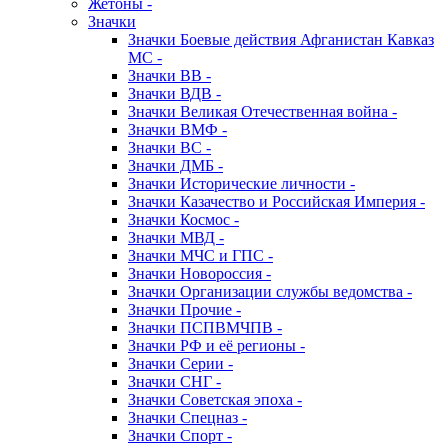
Жетоны -
Значки
Значки Боевые действия Афганистан Кавказ
МС -
Значки ВВ -
Значки ВДВ -
Значки Великая Отечественная война -
Значки ВМФ -
Значки ВС -
Значки ДМБ -
Значки Исторические личности -
Значки Казачество и Российская Империя -
Значки Космос -
Значки МВД -
Значки МЧС и ГПС -
Значки Новороссия -
Значки Организации службы ведомства -
Значки Прочие -
Значки ПСПВМЧПВ -
Значки РФ и её регионы -
Значки Серии -
Значки СНГ -
Значки Советская эпоха -
Значки Спецназ -
Значки Спорт -