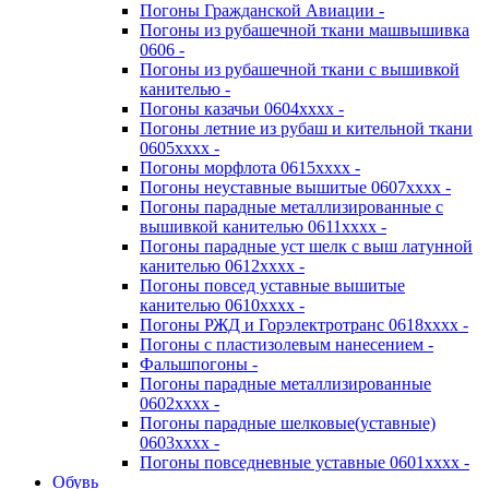
Погоны Гражданской Авиации -
Погоны из рубашечной ткани машвышивка
0606 -
Погоны из рубашечной ткани с вышивкой
канителью -
Погоны казачьи 0604хххх -
Погоны летние из рубаш и кительной ткани
0605хххх -
Погоны морфлота 0615хххх -
Погоны неуставные вышитые 0607хххх -
Погоны парадные металлизированные с
вышивкой канителью 0611хххх -
Погоны парадные уст шелк с выш латунной
канителью 0612хххх -
Погоны повсед уставные вышитые
канителью 0610хххх -
Погоны РЖД и Горэлектротранс 0618хххх -
Погоны с пластизолевым нанесением -
Фальшпогоны -
Погоны парадные металлизированные
0602хххх -
Погоны парадные шелковые(уставные)
0603хххх -
Погоны повседневные уставные 0601хххх -
Обувь