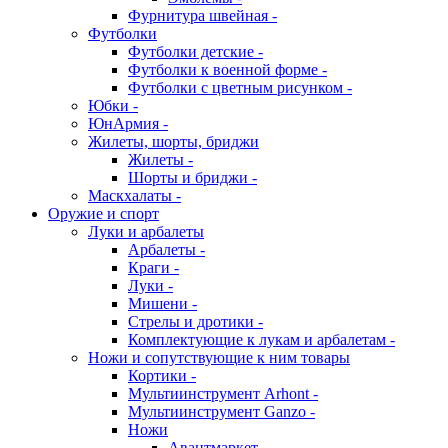
Фурнитура швейная -
Футболки
Футболки детские -
Футболки к военной форме -
Футболки с цветным рисунком -
Юбки -
ЮнАрмия -
Жилеты, шорты, бриджи
Жилеты -
Шорты и бриджи -
Маскхалаты -
Оружие и спорт
Луки и арбалеты
Арбалеты -
Краги -
Луки -
Мишени -
Стрелы и дротики -
Комплектующие к лукам и арбалетам -
Ножи и сопутствующие к ним товары
Кортики -
Мультиинструмент Arhont -
Мультиинструмент Ganzo -
Ножи
Авантмаркет