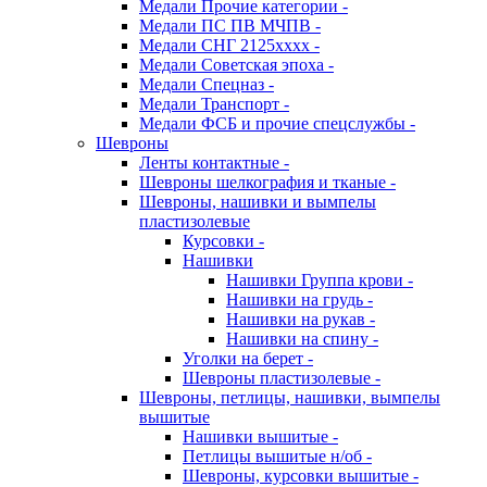
Медали Прочие категории -
Медали ПС ПВ МЧПВ -
Медали СНГ 2125хххх -
Медали Советская эпоха -
Медали Спецназ -
Медали Транспорт -
Медали ФСБ и прочие спецслужбы -
Шевроны
Ленты контактные -
Шевроны шелкография и тканые -
Шевроны, нашивки и вымпелы
пластизолевые
Курсовки -
Нашивки
Нашивки Группа крови -
Нашивки на грудь -
Нашивки на рукав -
Нашивки на спину -
Уголки на берет -
Шевроны пластизолевые -
Шевроны, петлицы, нашивки, вымпелы
вышитые
Нашивки вышитые -
Петлицы вышитые н/об -
Шевроны, курсовки вышитые -