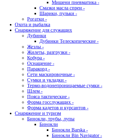
Мишени пневматика -
Смазки масла спреи -
Шарики, пульки -
Рогатки -
Охота и рыбалка
Снаряжение для служащих
Дубинки
Дубинки Телескопические -
Жезлы -
Жилеты, разгрузки -
Кобура -
Оснащение -
Паракорд -
Сети маскировочные -
Сумки и укладки -
Термо-водонепроницаемые сумки -
Шлем -
Пояса тактические -
Форма госслужащих -
Форма кадетов и курсантов -
Снаряжение и туризм
Бинокли, трубы, лупы
Бинокли
Бинокли Barska -
Бинокли Bin Navigator -