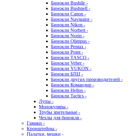
Бинокли Bushile -
Бинокли Bushnell -
Бинокли Canon -
Бинокли Navigator -
Бинокли Nikon -
Бинокли Norbert -
Бинокли Norin -
Бинокли Olimpus -
Бинокли Pentax -
Бинокли Point -
Бинокли TASCO -
Бинокли Veber -
Бинокли YUKON -
Бинокли БПЦ -
Бинокли других производителей -
Бинокли Командир -
Бинокли Helios -
Бинокли Tactics -
Лупы -
Монокуляры -
Трубы зрительные -
Чехлы для бинокля -
Гамаки -
Кронштейны -
Палатки, мешки -