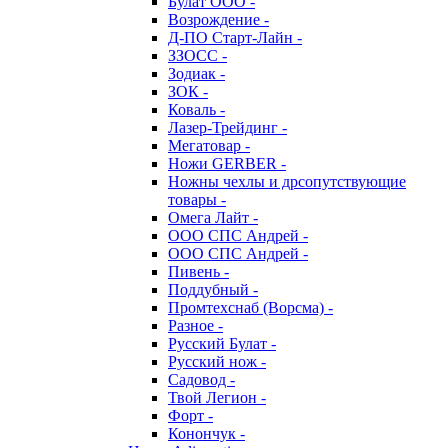
Булат ООО -
Возрождение -
Д-ПО Старт-Лайн -
ЗЗОСС -
Зодиак -
ЗОК -
Коваль -
Лазер-Трейдинг -
Мегатовар -
Ножи GERBER -
Ножны чехлы и дрсопутствующие
товары -
Омега Лайт -
ООО СПС Андрей -
ООО СПС Андрей -
Пивень -
Поддубный -
Промтехснаб (Ворсма) -
Разное -
Русский Булат -
Русский нож -
Садовод -
Твой Легион -
Форт -
Конончук -