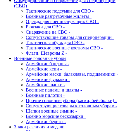
Обмундирование и снаряжение для спецоперации
(СВО)
Тактические подсумки для СВО -
Военные разгрузочные жилеты -
Одежда для военнослужащих СВО -
Рюкзаки для СВО -
Снаряжение на СВО -
Сопутствующие товары для спецоперации -
Тактическая обувь для СВО -
Тактические военные костюмы СВО -
Флаги, Шевроны Z -
Военные головные уборы
Армейские банданы -
Армейские кепи -
Армейские маски, балаклавы, подшлемники -
Армейские фуражки -
Армейские шапки -
Военные панамы и шляпы -
Военные пилотки -
Прочие головные уборы (каски, бейсболки) -
Сопутствующие товары к головным уборам -
Шапки военные зимние -
Военно-морские бескозырки -
Армейские береты -
Знаки различия и медали