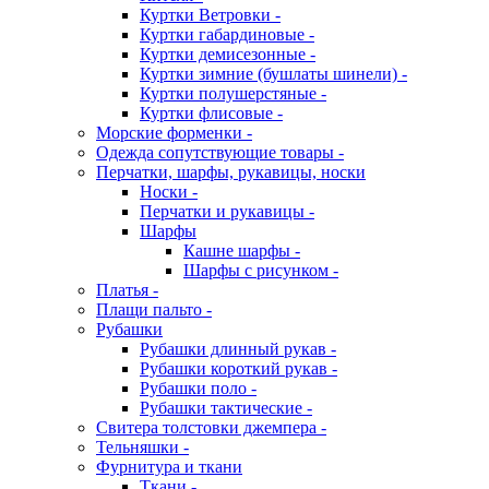
Куртки Ветровки -
Куртки габардиновые -
Куртки демисезонные -
Куртки зимние (бушлаты шинели) -
Куртки полушерстяные -
Куртки флисовые -
Морские форменки -
Одежда сопутствующие товары -
Перчатки, шарфы, рукавицы, носки
Носки -
Перчатки и рукавицы -
Шарфы
Кашне шарфы -
Шарфы с рисунком -
Платья -
Плащи пальто -
Рубашки
Рубашки длинный рукав -
Рубашки короткий рукав -
Рубашки поло -
Рубашки тактические -
Свитера толстовки джемпера -
Тельняшки -
Фурнитура и ткани
Ткани -