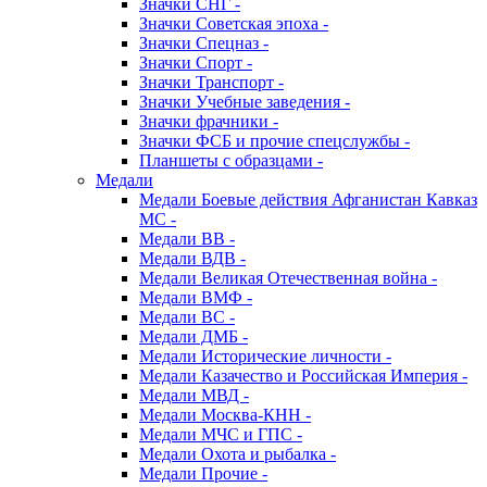
Значки СНГ -
Значки Советская эпоха -
Значки Спецназ -
Значки Спорт -
Значки Транспорт -
Значки Учебные заведения -
Значки фрачники -
Значки ФСБ и прочие спецслужбы -
Планшеты с образцами -
Медали
Медали Боевые действия Афганистан Кавказ
МС -
Медали ВВ -
Медали ВДВ -
Медали Великая Отечественная война -
Медали ВМФ -
Медали ВС -
Медали ДМБ -
Медали Исторические личности -
Медали Казачество и Российская Империя -
Медали МВД -
Медали Москва-КНН -
Медали МЧС и ГПС -
Медали Охота и рыбалка -
Медали Прочие -