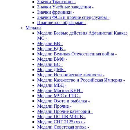
Значки Транспорт -
Значки Учебные заведения -
Значки фрачники -
Значки ФСБ и прочие спецслужбы -
Планшеты с образцами -
Медали
Медали Боевые действия Афганистан Кавказ
МС -
Медали ВВ -
Медали ВДВ -
Медали Великая Отечественная война -
Медали ВМФ -
Медали ВС -
Медали ДМБ -
Медали Исторические личности -
Медали Казачество и Российская Империя -
Медали МВД -
Медали Москва-КНН -
Медали МЧС и ГПС -
Медали Охота и рыбалка -
Медали Прочие -
Медали Прочие категории -
Медали ПС ПВ МЧПВ -
Медали СНГ 2125хххх -
Медали Советская эпоха -