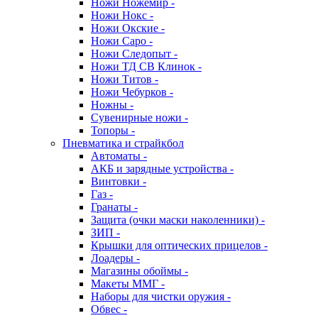
Ножи Ножемир -
Ножи Нокс -
Ножи Окские -
Ножи Саро -
Ножи Следопыт -
Ножи ТД СВ Клинок -
Ножи Титов -
Ножи Чебурков -
Ножны -
Сувенирные ножи -
Топоры -
Пневматика и страйкбол
Автоматы -
АКБ и зарядные устройства -
Винтовки -
Газ -
Гранаты -
Защита (очки маски наколенники) -
ЗИП -
Крышки для оптических прицелов -
Лоадеры -
Магазины обоймы -
Макеты ММГ -
Наборы для чистки оружия -
Обвес -