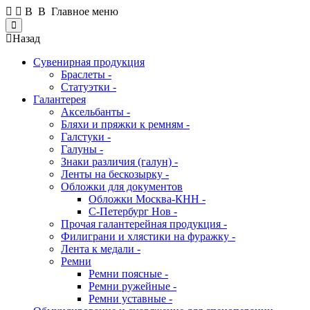
В В Главное меню
Close
Назад
Сувенирная продукция
Браслеты -
Статуэтки -
Галантерея
Аксельбанты -
Бляхи и пряжки к ремням -
Галстуки -
Галуны -
Знаки различия (галун) -
Ленты на бескозырку -
Обложки для документов
Обложки Москва-КНН -
С-Петербург Нов -
Прочая галантерейная продукция -
Филиграни и хлястики на фуражку -
Лента к медали -
Ремни
Ремни поясные -
Ремни ружейные -
Ремни уставные -