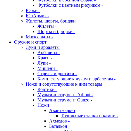
Футболки с цветным рисунком -
Юбки -
ЮнАрмия -
Жилеты, шорты, бриджи
Жилеты -
Шорты и бриджи -
Маскхалаты -
Оружие и спорт
Луки и арбалеты
Арбалеты -
Краги -
Луки -
Мишени -
Стрелы и дротики -
Комплектующие к лукам и арбалетам -
Ножи и сопутствующие к ним товары
Кортики -
Мультиинструмент Arhont -
Мультиинструмент Ganzo -
Ножи
Авантмаркет
Точильные станки и камни -
Ахмедов -
Батальон -