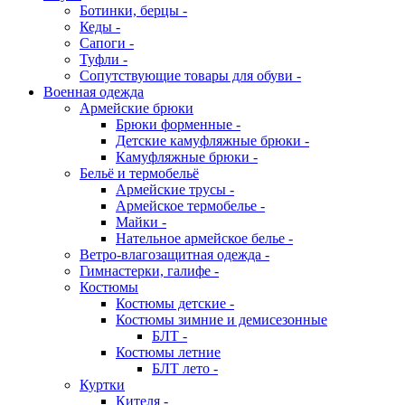
Ботинки, берцы -
Кеды -
Сапоги -
Туфли -
Сопутствующие товары для обуви -
Военная одежда
Армейские брюки
Брюки форменные -
Детские камуфляжные брюки -
Камуфляжные брюки -
Бельё и термобельё
Армейские трусы -
Армейское термобелье -
Майки -
Нательное армейское белье -
Ветро-влагозащитная одежда -
Гимнастерки, галифе -
Костюмы
Костюмы детские -
Костюмы зимние и демисезонные
БЛТ -
Костюмы летние
БЛТ лето -
Куртки
Кителя -