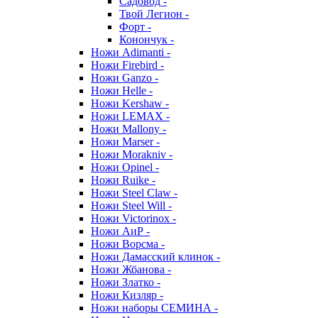
Садовод -
Твой Легион -
Форт -
Конончук -
Ножи Adimanti -
Ножи Firebird -
Ножи Ganzo -
Ножи Helle -
Ножи Kershaw -
Ножи LEMAX -
Ножи Mallony -
Ножи Marser -
Ножи Morakniv -
Ножи Opinel -
Ножи Ruike -
Ножи Steel Claw -
Ножи Steel Will -
Ножи Victorinox -
Ножи АиР -
Ножи Ворсма -
Ножи Дамасский клинок -
Ножи Жбанова -
Ножи Златко -
Ножи Кизляр -
Ножи наборы СЕМИНА -