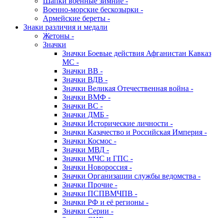
Шапки военные зимние -
Военно-морские бескозырки -
Армейские береты -
Знаки различия и медали
Жетоны -
Значки
Значки Боевые действия Афганистан Кавказ
МС -
Значки ВВ -
Значки ВДВ -
Значки Великая Отечественная война -
Значки ВМФ -
Значки ВС -
Значки ДМБ -
Значки Исторические личности -
Значки Казачество и Российская Империя -
Значки Космос -
Значки МВД -
Значки МЧС и ГПС -
Значки Новороссия -
Значки Организации службы ведомства -
Значки Прочие -
Значки ПСПВМЧПВ -
Значки РФ и её регионы -
Значки Серии -