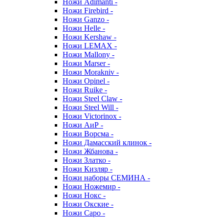
Ножи Adimanti -
Ножи Firebird -
Ножи Ganzo -
Ножи Helle -
Ножи Kershaw -
Ножи LEMAX -
Ножи Mallony -
Ножи Marser -
Ножи Morakniv -
Ножи Opinel -
Ножи Ruike -
Ножи Steel Claw -
Ножи Steel Will -
Ножи Victorinox -
Ножи АиР -
Ножи Ворсма -
Ножи Дамасский клинок -
Ножи Жбанова -
Ножи Златко -
Ножи Кизляр -
Ножи наборы СЕМИНА -
Ножи Ножемир -
Ножи Нокс -
Ножи Окские -
Ножи Саро -