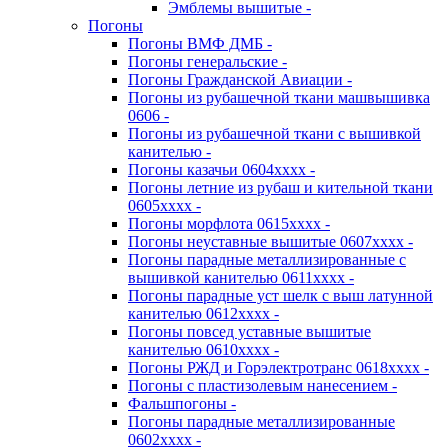
Эмблемы вышитые -
Погоны
Погоны ВМФ ДМБ -
Погоны генеральские -
Погоны Гражданской Авиации -
Погоны из рубашечной ткани машвышивка
0606 -
Погоны из рубашечной ткани с вышивкой
канителью -
Погоны казачьи 0604хххх -
Погоны летние из рубаш и кительной ткани
0605хххх -
Погоны морфлота 0615хххх -
Погоны неуставные вышитые 0607хххх -
Погоны парадные металлизированные с
вышивкой канителью 0611хххх -
Погоны парадные уст шелк с выш латунной
канителью 0612хххх -
Погоны повсед уставные вышитые
канителью 0610хххх -
Погоны РЖД и Горэлектротранс 0618хххх -
Погоны с пластизолевым нанесением -
Фальшпогоны -
Погоны парадные металлизированные
0602хххх -