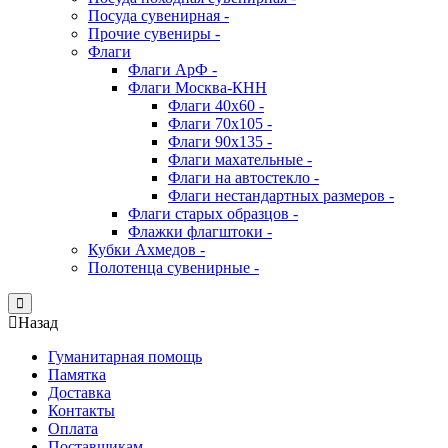
Посуда сувенирная -
Прочие сувениры -
Флаги
Флаги АрФ -
Флаги Москва-КНН
Флаги 40х60 -
Флаги 70х105 -
Флаги 90х135 -
Флаги махательные -
Флаги на автостекло -
Флаги нестандартных размеров -
Флаги старых образцов -
Флажки флагштоки -
Кубки Ахмедов -
Полотенца сувенирные -
Close
Назад
Гуманитарная помощь
Памятка
Доставка
Контакты
Оплата
Поставщикам