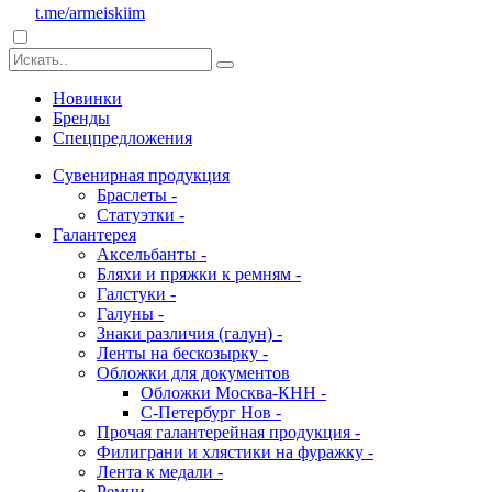
t.me/armeiskiim
Новинки
Бренды
Спецпредложения
Сувенирная продукция
Браслеты -
Статуэтки -
Галантерея
Аксельбанты -
Бляхи и пряжки к ремням -
Галстуки -
Галуны -
Знаки различия (галун) -
Ленты на бескозырку -
Обложки для документов
Обложки Москва-КНН -
С-Петербург Нов -
Прочая галантерейная продукция -
Филиграни и хлястики на фуражку -
Лента к медали -
Ремни