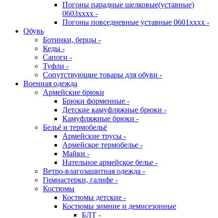
Погоны парадные шелковые(уставные)
0603хххх -
Погоны повседневные уставные 0601хххх -
Обувь
Ботинки, берцы -
Кеды -
Сапоги -
Туфли -
Сопутствующие товары для обуви -
Военная одежда
Армейские брюки
Брюки форменные -
Детские камуфляжные брюки -
Камуфляжные брюки -
Бельё и термобельё
Армейские трусы -
Армейское термобелье -
Майки -
Нательное армейское белье -
Ветро-влагозащитная одежда -
Гимнастерки, галифе -
Костюмы
Костюмы детские -
Костюмы зимние и демисезонные
БЛТ -