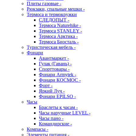
Плиты газовые -
Рюкзаки, спальные мешки -
Термоса и термокружки
СЛЕДОПЫТ -
Термоса Naturehike -
Термоса STANLEY -
Термоса Арктика -
Термоса Биосталь -
Туристическая мебель -
Фонари
Авантмаркет -
Гулак (Гавань) -
Спорттовары -
Фонари Armytek -
Фонари КОСМОС -
Форт -
Яркий Луч -
Фонари EPILSO -
Часы
Браслеты к часам -
Часы наручные LEVEL -
Часы пано -
Командирские -
Компасы -
Элементы питания -