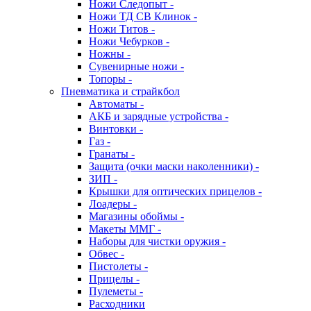
Ножи Следопыт -
Ножи ТД СВ Клинок -
Ножи Титов -
Ножи Чебурков -
Ножны -
Сувенирные ножи -
Топоры -
Пневматика и страйкбол
Автоматы -
АКБ и зарядные устройства -
Винтовки -
Газ -
Гранаты -
Защита (очки маски наколенники) -
ЗИП -
Крышки для оптических прицелов -
Лоадеры -
Магазины обоймы -
Макеты ММГ -
Наборы для чистки оружия -
Обвес -
Пистолеты -
Прицелы -
Пулеметы -
Расходники