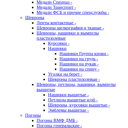
Медали Спецназ -
Медали Транспорт -
Медали ФСБ и прочие спецслужбы -
Шевроны
Ленты контактные -
Шевроны шелкография и тканые -
Шевроны, нашивки и вымпелы
пластизолевые
Курсовки -
Нашивки
Нашивки Группа крови -
Нашивки на грудь -
Нашивки на рукав -
Нашивки на спину -
Уголки на берет -
Шевроны пластизолевые -
Шевроны, петлицы, нашивки, вымпелы
вышитые
Нашивки вышитые -
Петлицы вышитые н/об -
Шевроны, курсовки вышитые -
Эмблемы вышитые -
Погоны
Погоны ВМФ ДМБ -
Погоны генеральские -