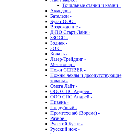
Точильные станки и камни -
Ахмедов -
Батальон -
Булат ООО -
Возрождение -
Д-ПО Старт-Лайн -
ЗЗОСС -
Зодиак -
ЗОК -
Коваль -
Лазер-Трейдинг -
Мегатовар -
Ножи GERBER -
Ножны чехлы и дрсопутствующие
товары -
Омега Лайт -
ООО СПС Андрей -
ООО СПС Андрей -
Пивень -
Поддубный -
Промтехснаб (Ворсма) -
Разное -
Русский Булат -
Русский нож -