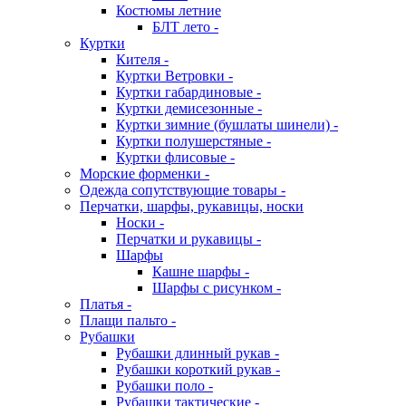
Костюмы летние
БЛТ лето -
Куртки
Кителя -
Куртки Ветровки -
Куртки габардиновые -
Куртки демисезонные -
Куртки зимние (бушлаты шинели) -
Куртки полушерстяные -
Куртки флисовые -
Морские форменки -
Одежда сопутствующие товары -
Перчатки, шарфы, рукавицы, носки
Носки -
Перчатки и рукавицы -
Шарфы
Кашне шарфы -
Шарфы с рисунком -
Платья -
Плащи пальто -
Рубашки
Рубашки длинный рукав -
Рубашки короткий рукав -
Рубашки поло -
Рубашки тактические -