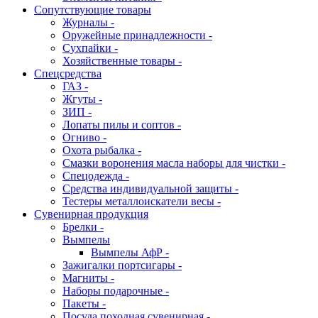
Сопутствующие товары
Журналы -
Оружейные принадлежности -
Сухпайки -
Хозяйственные товары -
Спецсредства
ГАЗ -
Жгуты -
ЗИП -
Лопаты пилы и соптов -
Огниво -
Охота рыбалка -
Смазки воронения масла наборы для чистки -
Спецодежда -
Средства индивидуальной защиты -
Тестеры металлоискатели весы -
Сувенирная продукция
Брелки -
Вымпелы
Вымпелы АфР -
Зажигалки портсигары -
Магниты -
Наборы подарочные -
Пакеты -
Посуда походная сувенирная -