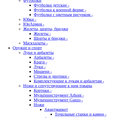
Футболки
Футболки детские -
Футболки к военной форме -
Футболки с цветным рисунком -
Юбки -
ЮнАрмия -
Жилеты, шорты, бриджи
Жилеты -
Шорты и бриджи -
Маскхалаты -
Оружие и спорт
Луки и арбалеты
Арбалеты -
Краги -
Луки -
Мишени -
Стрелы и дротики -
Комплектующие к лукам и арбалетам -
Ножи и сопутствующие к ним товары
Кортики -
Мультиинструмент Arhont -
Мультиинструмент Ganzo -
Ножи
Авантмаркет
Точильные станки и камни -