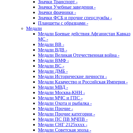
Значки Транспорт -
Значки Учебные заведения -
Значки фрачники -
Значки ФСБ и прочие спецслужбы -
Планшеты с образцами -
Медали
Медали Боевые действия Афганистан Кавказ
МС -
Медали ВВ -
Медали ВДВ -
Медали Великая Отечественная война -
Медали ВМФ -
Медали ВС -
Медали ДМБ -
Медали Исторические личности -
Медали Казачество и Российская Империя -
Медали МВД -
Медали Москва-КНН -
Медали МЧС и ГПС -
Медали Охота и рыбалка -
Медали Прочие -
Медали Прочие категории -
Медали ПС ПВ МЧПВ -
Медали СНГ 2125хххх -
Медали Советская эпоха -