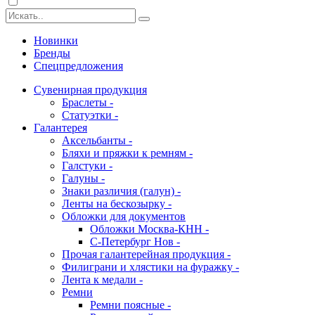
Новинки
Бренды
Спецпредложения
Сувенирная продукция
Браслеты -
Статуэтки -
Галантерея
Аксельбанты -
Бляхи и пряжки к ремням -
Галстуки -
Галуны -
Знаки различия (галун) -
Ленты на бескозырку -
Обложки для документов
Обложки Москва-КНН -
С-Петербург Нов -
Прочая галантерейная продукция -
Филиграни и хлястики на фуражку -
Лента к медали -
Ремни
Ремни поясные -