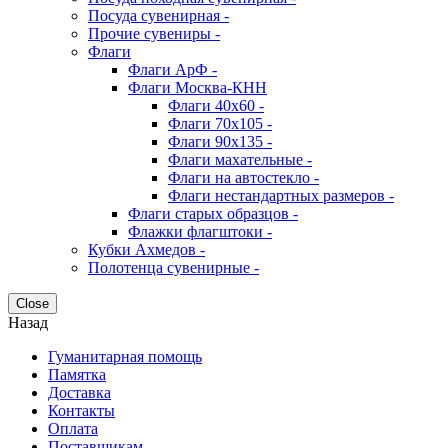
Посуда сувенирная -
Прочие сувениры -
Флаги
Флаги АрФ -
Флаги Москва-КНН
Флаги 40х60 -
Флаги 70х105 -
Флаги 90х135 -
Флаги махательные -
Флаги на автостекло -
Флаги нестандартных размеров -
Флаги старых образцов -
Флажки флагштоки -
Кубки Ахмедов -
Полотенца сувенирные -
Close
Назад
Гуманитарная помощь
Памятка
Доставка
Контакты
Оплата
Поставщикам