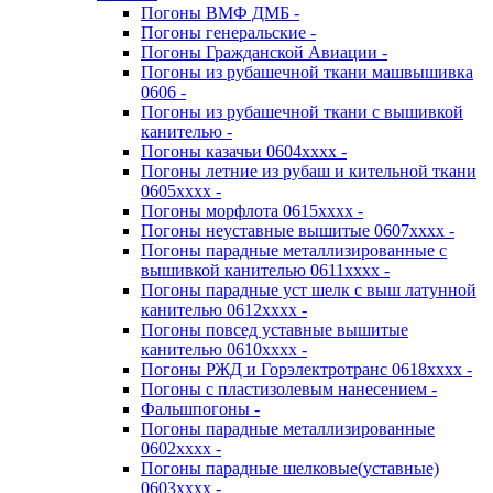
Погоны ВМФ ДМБ -
Погоны генеральские -
Погоны Гражданской Авиации -
Погоны из рубашечной ткани машвышивка
0606 -
Погоны из рубашечной ткани с вышивкой
канителью -
Погоны казачьи 0604хххх -
Погоны летние из рубаш и кительной ткани
0605хххх -
Погоны морфлота 0615хххх -
Погоны неуставные вышитые 0607хххх -
Погоны парадные металлизированные с
вышивкой канителью 0611хххх -
Погоны парадные уст шелк с выш латунной
канителью 0612хххх -
Погоны повсед уставные вышитые
канителью 0610хххх -
Погоны РЖД и Горэлектротранс 0618хххх -
Погоны с пластизолевым нанесением -
Фальшпогоны -
Погоны парадные металлизированные
0602хххх -
Погоны парадные шелковые(уставные)
0603хххх -