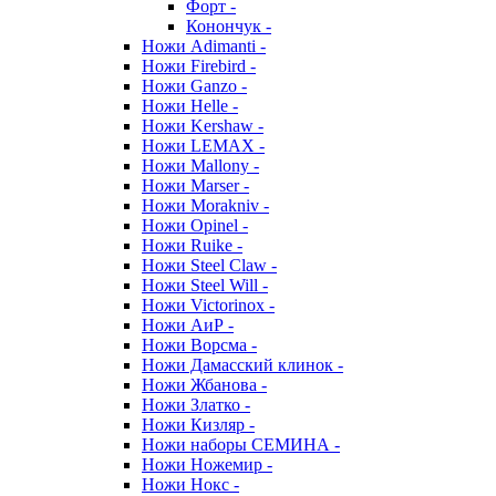
Форт -
Конончук -
Ножи Adimanti -
Ножи Firebird -
Ножи Ganzo -
Ножи Helle -
Ножи Kershaw -
Ножи LEMAX -
Ножи Mallony -
Ножи Marser -
Ножи Morakniv -
Ножи Opinel -
Ножи Ruike -
Ножи Steel Claw -
Ножи Steel Will -
Ножи Victorinox -
Ножи АиР -
Ножи Ворсма -
Ножи Дамасский клинок -
Ножи Жбанова -
Ножи Златко -
Ножи Кизляр -
Ножи наборы СЕМИНА -
Ножи Ножемир -
Ножи Нокс -