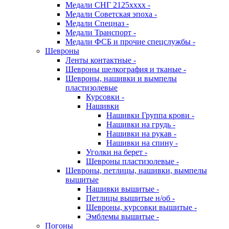
Медали СНГ 2125хххх -
Медали Советская эпоха -
Медали Спецназ -
Медали Транспорт -
Медали ФСБ и прочие спецслужбы -
Шевроны
Ленты контактные -
Шевроны шелкография и тканые -
Шевроны, нашивки и вымпелы
пластизолевые
Курсовки -
Нашивки
Нашивки Группа крови -
Нашивки на грудь -
Нашивки на рукав -
Нашивки на спину -
Уголки на берет -
Шевроны пластизолевые -
Шевроны, петлицы, нашивки, вымпелы
вышитые
Нашивки вышитые -
Петлицы вышитые н/об -
Шевроны, курсовки вышитые -
Эмблемы вышитые -
Погоны