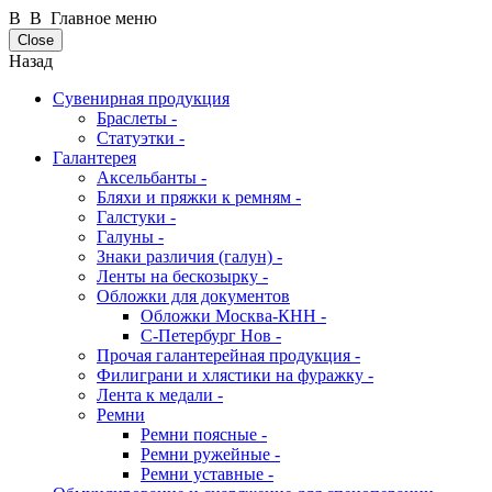
В В Главное меню
Close
Назад
Сувенирная продукция
Браслеты -
Статуэтки -
Галантерея
Аксельбанты -
Бляхи и пряжки к ремням -
Галстуки -
Галуны -
Знаки различия (галун) -
Ленты на бескозырку -
Обложки для документов
Обложки Москва-КНН -
С-Петербург Нов -
Прочая галантерейная продукция -
Филиграни и хлястики на фуражку -
Лента к медали -
Ремни
Ремни поясные -
Ремни ружейные -
Ремни уставные -