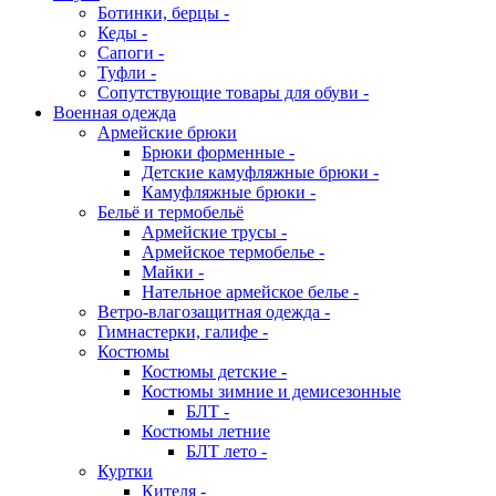
Ботинки, берцы -
Кеды -
Сапоги -
Туфли -
Сопутствующие товары для обуви -
Военная одежда
Армейские брюки
Брюки форменные -
Детские камуфляжные брюки -
Камуфляжные брюки -
Бельё и термобельё
Армейские трусы -
Армейское термобелье -
Майки -
Нательное армейское белье -
Ветро-влагозащитная одежда -
Гимнастерки, галифе -
Костюмы
Костюмы детские -
Костюмы зимние и демисезонные
БЛТ -
Костюмы летние
БЛТ лето -
Куртки
Кителя -