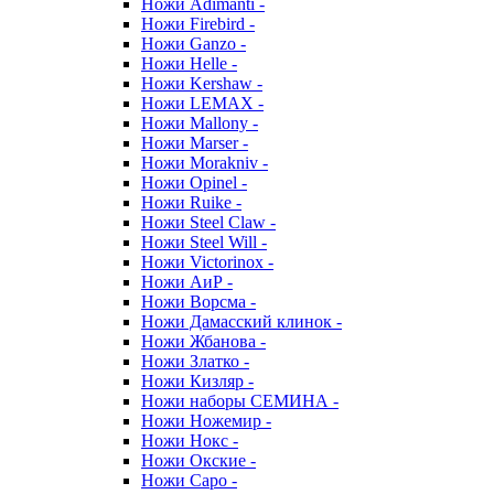
Ножи Adimanti -
Ножи Firebird -
Ножи Ganzo -
Ножи Helle -
Ножи Kershaw -
Ножи LEMAX -
Ножи Mallony -
Ножи Marser -
Ножи Morakniv -
Ножи Opinel -
Ножи Ruike -
Ножи Steel Claw -
Ножи Steel Will -
Ножи Victorinox -
Ножи АиР -
Ножи Ворсма -
Ножи Дамасский клинок -
Ножи Жбанова -
Ножи Златко -
Ножи Кизляр -
Ножи наборы СЕМИНА -
Ножи Ножемир -
Ножи Нокс -
Ножи Окские -
Ножи Саро -