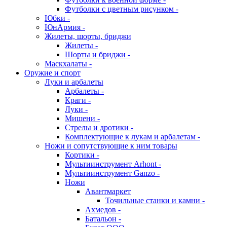
Футболки с цветным рисунком -
Юбки -
ЮнАрмия -
Жилеты, шорты, бриджи
Жилеты -
Шорты и бриджи -
Маскхалаты -
Оружие и спорт
Луки и арбалеты
Арбалеты -
Краги -
Луки -
Мишени -
Стрелы и дротики -
Комплектующие к лукам и арбалетам -
Ножи и сопутствующие к ним товары
Кортики -
Мультиинструмент Arhont -
Мультиинструмент Ganzo -
Ножи
Авантмаркет
Точильные станки и камни -
Ахмедов -
Батальон -