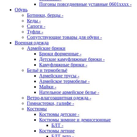
Погоны повседневные уставные 0601хххх -
Обувь
Ботинки, берцы -
Кеды -
Сапоги -
Туфли -
Сопутствующие товары для обуви -
Военная одежда
Армейские брюки
Брюки форменные -
Детские камуфляжные брюки -
Камуфляжные брюки -
Бельё и термобельё
Армейские трусы -
Армейское термобелье -
Майки -
Нательное армейское белье -
Ветро-влагозащитная одежда -
Гимнастерки, галифе -
Костюмы
Костюмы детские -
Костюмы зимние и демисезонные
БЛТ -
Костюмы летние
БЛТ лето -