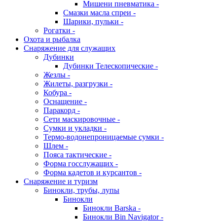
Мишени пневматика -
Смазки масла спреи -
Шарики, пульки -
Рогатки -
Охота и рыбалка
Снаряжение для служащих
Дубинки
Дубинки Телескопические -
Жезлы -
Жилеты, разгрузки -
Кобура -
Оснащение -
Паракорд -
Сети маскировочные -
Сумки и укладки -
Термо-водонепроницаемые сумки -
Шлем -
Пояса тактические -
Форма госслужащих -
Форма кадетов и курсантов -
Снаряжение и туризм
Бинокли, трубы, лупы
Бинокли
Бинокли Barska -
Бинокли Bin Navigator -