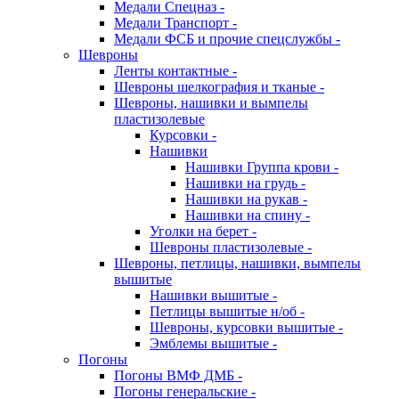
Медали Спецназ -
Медали Транспорт -
Медали ФСБ и прочие спецслужбы -
Шевроны
Ленты контактные -
Шевроны шелкография и тканые -
Шевроны, нашивки и вымпелы
пластизолевые
Курсовки -
Нашивки
Нашивки Группа крови -
Нашивки на грудь -
Нашивки на рукав -
Нашивки на спину -
Уголки на берет -
Шевроны пластизолевые -
Шевроны, петлицы, нашивки, вымпелы
вышитые
Нашивки вышитые -
Петлицы вышитые н/об -
Шевроны, курсовки вышитые -
Эмблемы вышитые -
Погоны
Погоны ВМФ ДМБ -
Погоны генеральские -