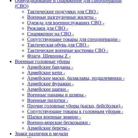
Обмундирование и снаряжение для спецоперации
(СВО)
Тактические подсумки для СВО -
Военные разгрузочные жилеты -
Одежда для военнослужащих СВО -
Рюкзаки для СВО -
Снаряжение на СВО -
Сопутствующие товары для спецоперации -
Тактическая обувь для СВО -
Тактические военные костюмы СВО -
Флаги, Шевроны Z -
Военные головные уборы
Армейские банданы -
Армейские кепи -
Армейские маски, балаклавы, подшлемники -
Армейские фуражки -
Армейские шапки -
Военные панамы и шляпы -
Военные пилотки -
Прочие головные уборы (каски, бейсболки) -
Сопутствующие товары к головным уборам -
Шапки военные зимние -
Военно-морские бескозырки -
Армейские береты -
Знаки различия и медали