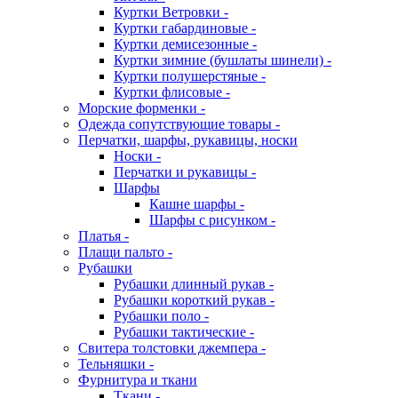
Куртки Ветровки -
Куртки габардиновые -
Куртки демисезонные -
Куртки зимние (бушлаты шинели) -
Куртки полушерстяные -
Куртки флисовые -
Морские форменки -
Одежда сопутствующие товары -
Перчатки, шарфы, рукавицы, носки
Носки -
Перчатки и рукавицы -
Шарфы
Кашне шарфы -
Шарфы с рисунком -
Платья -
Плащи пальто -
Рубашки
Рубашки длинный рукав -
Рубашки короткий рукав -
Рубашки поло -
Рубашки тактические -
Свитера толстовки джемпера -
Тельняшки -
Фурнитура и ткани
Ткани -