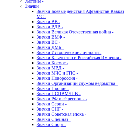
Жетоны -
Значки
Значки Боевые действия Афганистан Кавказ
МС -
Значки ВВ -
Значки ВДВ -
Значки Великая Отечественная война -
Значки ВМФ -
Значки ВС -
Значки ДМБ -
Значки Исторические личности -
Значки Казачество и Российская Империя -
Значки Космос -
Значки МВД -
Значки МЧС и ГПС -
Значки Новороссия -
Значки Организации службы ведомства -
Значки Прочие -
Значки ПСПВМЧПВ -
Значки РФ и её регионы -
Значки Серии -
Значки СНГ -
Значки Советская эпоха -
Значки Спецназ -
Значки Спорт -