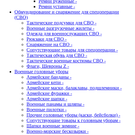
Ремни ружейные -
Ремни уставные -
Обмундирование и снаряжение для спецоперации
(СВО)
Тактические подсумки для СВО -
Военные разгрузочные жилеты -
Одежда для военнослужащих СВО -
Рюкзаки для СВО -
Снаряжение на СВО -
Сопутствующие товары для спецоперации -
Тактическая обувь для СВО -
Тактические военные костюмы СВО -
Флаги, Шевроны Z -
Военные головные уборы
Армейские банданы -
Армейские кепи -
Армейские маски, балаклавы, подшлемники -
Армейские фуражки -
Армейские шапки -
Военные панамы и шляпы -
Военные пилотки -
Прочие головные уборы (каски, бейсболки) -
Сопутствующие товары к головным уборам -
Шапки военные зимние -
Военно-морские бескозырки -