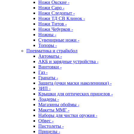
Ножи Окские -
Ножи Саро -
Ножи Следопыт -
Ножи ТД СВ Клинок -
Ножи Титов -
Ножи Чебурков -
Ножны -
Сувенирные ножи -
Топоры -
Пневматика и страйкбол
Автоматы -
АКБ и зарядные устройства -
Винтовки -
Газ -
Гранаты -
Защита (очки маски наколенники) -
ЗИП -
Крышки для оптических прицелов -
Лоадеры -
Магазины обоймы -
Макеты ММГ -
Наборы для чистки оружия -
Обвес -
Пистолеты -
Прицелы -