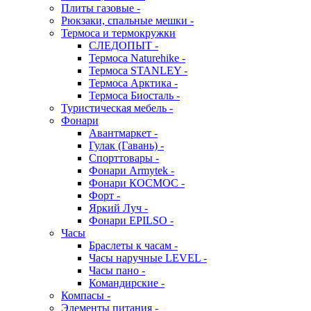
Плиты газовые -
Рюкзаки, спальные мешки -
Термоса и термокружки
СЛЕДОПЫТ -
Термоса Naturehike -
Термоса STANLEY -
Термоса Арктика -
Термоса Биосталь -
Туристическая мебель -
Фонари
Авантмаркет -
Гулак (Гавань) -
Спорттовары -
Фонари Armytek -
Фонари КОСМОС -
Форт -
Яркий Луч -
Фонари EPILSO -
Часы
Браслеты к часам -
Часы наручные LEVEL -
Часы пано -
Командирские -
Компасы -
Элементы питания -