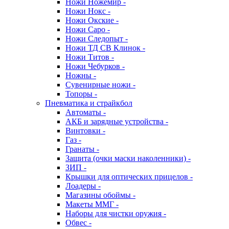
Ножи Ножемир -
Ножи Нокс -
Ножи Окские -
Ножи Саро -
Ножи Следопыт -
Ножи ТД СВ Клинок -
Ножи Титов -
Ножи Чебурков -
Ножны -
Сувенирные ножи -
Топоры -
Пневматика и страйкбол
Автоматы -
АКБ и зарядные устройства -
Винтовки -
Газ -
Гранаты -
Защита (очки маски наколенники) -
ЗИП -
Крышки для оптических прицелов -
Лоадеры -
Магазины обоймы -
Макеты ММГ -
Наборы для чистки оружия -
Обвес -