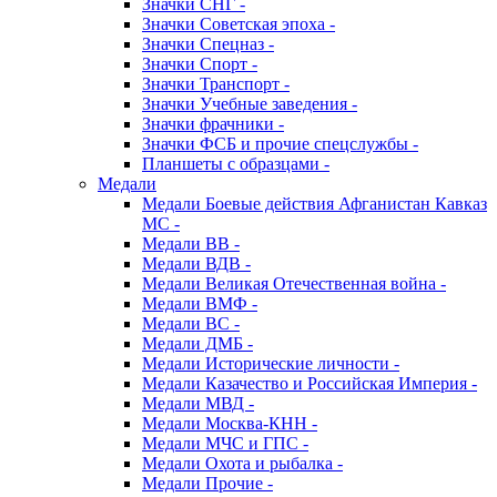
Значки СНГ -
Значки Советская эпоха -
Значки Спецназ -
Значки Спорт -
Значки Транспорт -
Значки Учебные заведения -
Значки фрачники -
Значки ФСБ и прочие спецслужбы -
Планшеты с образцами -
Медали
Медали Боевые действия Афганистан Кавказ
МС -
Медали ВВ -
Медали ВДВ -
Медали Великая Отечественная война -
Медали ВМФ -
Медали ВС -
Медали ДМБ -
Медали Исторические личности -
Медали Казачество и Российская Империя -
Медали МВД -
Медали Москва-КНН -
Медали МЧС и ГПС -
Медали Охота и рыбалка -
Медали Прочие -