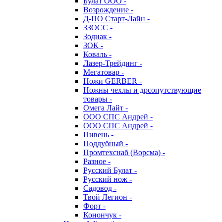
Булат ООО -
Возрождение -
Д-ПО Старт-Лайн -
ЗЗОСС -
Зодиак -
ЗОК -
Коваль -
Лазер-Трейдинг -
Мегатовар -
Ножи GERBER -
Ножны чехлы и дрсопутствующие
товары -
Омега Лайт -
ООО СПС Андрей -
ООО СПС Андрей -
Пивень -
Поддубный -
Промтехснаб (Ворсма) -
Разное -
Русский Булат -
Русский нож -
Садовод -
Твой Легион -
Форт -
Конончук -