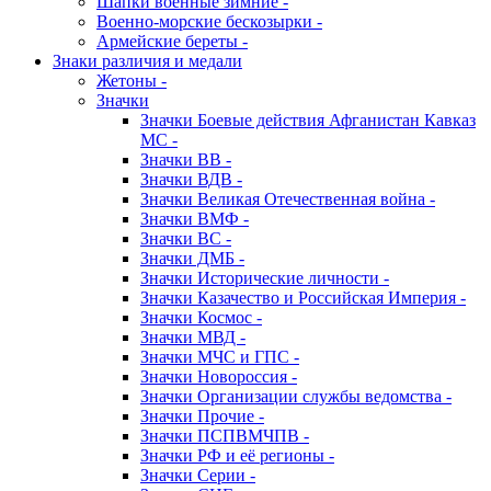
Шапки военные зимние -
Военно-морские бескозырки -
Армейские береты -
Знаки различия и медали
Жетоны -
Значки
Значки Боевые действия Афганистан Кавказ
МС -
Значки ВВ -
Значки ВДВ -
Значки Великая Отечественная война -
Значки ВМФ -
Значки ВС -
Значки ДМБ -
Значки Исторические личности -
Значки Казачество и Российская Империя -
Значки Космос -
Значки МВД -
Значки МЧС и ГПС -
Значки Новороссия -
Значки Организации службы ведомства -
Значки Прочие -
Значки ПСПВМЧПВ -
Значки РФ и её регионы -
Значки Серии -