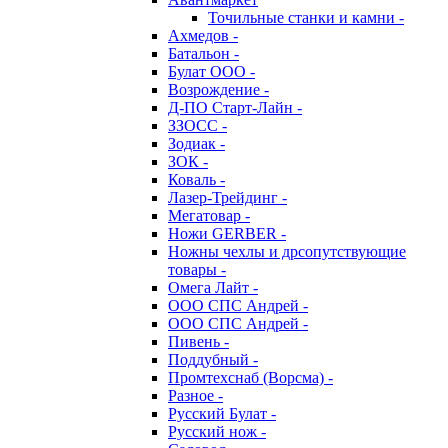
Точильные станки и камни -
Ахмедов -
Батальон -
Булат ООО -
Возрождение -
Д-ПО Старт-Лайн -
ЗЗОСС -
Зодиак -
ЗОК -
Коваль -
Лазер-Трейдинг -
Мегатовар -
Ножи GERBER -
Ножны чехлы и дрсопутствующие
товары -
Омега Лайт -
ООО СПС Андрей -
ООО СПС Андрей -
Пивень -
Поддубный -
Промтехснаб (Ворсма) -
Разное -
Русский Булат -
Русский нож -