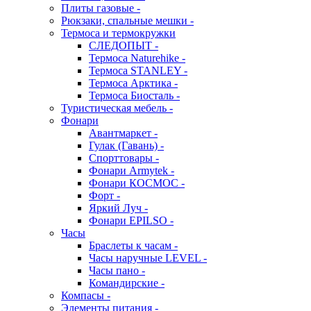
Плиты газовые -
Рюкзаки, спальные мешки -
Термоса и термокружки
СЛЕДОПЫТ -
Термоса Naturehike -
Термоса STANLEY -
Термоса Арктика -
Термоса Биосталь -
Туристическая мебель -
Фонари
Авантмаркет -
Гулак (Гавань) -
Спорттовары -
Фонари Armytek -
Фонари КОСМОС -
Форт -
Яркий Луч -
Фонари EPILSO -
Часы
Браслеты к часам -
Часы наручные LEVEL -
Часы пано -
Командирские -
Компасы -
Элементы питания -