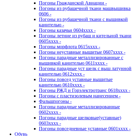
Погоны Гражданской Авиации -
Погоны из рубашечной ткани машвышивка
0606 -
Погоны из рубашечной ткани с вышивкой
канителью -
Погоны казачьи 0604хххх -
Погоны летние из рубаш и кительной ткани
0605хххх -
Погоны морфлота 0615хххх -
Погоны неуставные вышитые 0607хххх -
Погоны парадные металлизированные с
вышивкой канителью 0611хххх -
Погоны парадные уст шелк с выш латунной
канителью 0612хххх -
Погоны повсед уставные вышитые
канителью 0610хххх -
Погоны РЖД и Горэлектротранс 0618хххх -
Погоны с пластизолевым нанесением -
Фальшпогоны -
Погоны парадные металлизированные
0602хххх -
Погоны парадные шелковые(уставные)
0603хххх -
Погоны повседневные уставные 0601хххх -
Обувь