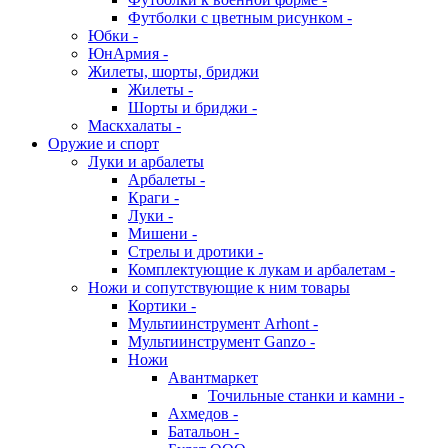
Футболки с цветным рисунком -
Юбки -
ЮнАрмия -
Жилеты, шорты, бриджи
Жилеты -
Шорты и бриджи -
Маскхалаты -
Оружие и спорт
Луки и арбалеты
Арбалеты -
Краги -
Луки -
Мишени -
Стрелы и дротики -
Комплектующие к лукам и арбалетам -
Ножи и сопутствующие к ним товары
Кортики -
Мультиинструмент Arhont -
Мультиинструмент Ganzo -
Ножи
Авантмаркет
Точильные станки и камни -
Ахмедов -
Батальон -