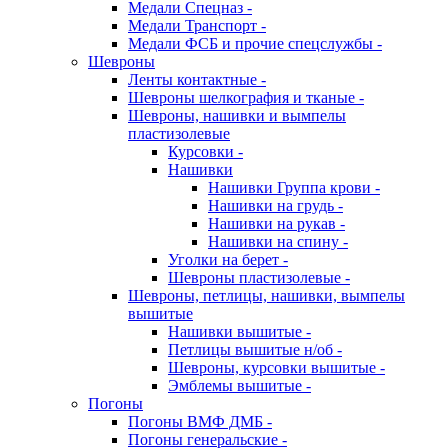
Медали Спецназ -
Медали Транспорт -
Медали ФСБ и прочие спецслужбы -
Шевроны
Ленты контактные -
Шевроны шелкография и тканые -
Шевроны, нашивки и вымпелы
пластизолевые
Курсовки -
Нашивки
Нашивки Группа крови -
Нашивки на грудь -
Нашивки на рукав -
Нашивки на спину -
Уголки на берет -
Шевроны пластизолевые -
Шевроны, петлицы, нашивки, вымпелы
вышитые
Нашивки вышитые -
Петлицы вышитые н/об -
Шевроны, курсовки вышитые -
Эмблемы вышитые -
Погоны
Погоны ВМФ ДМБ -
Погоны генеральские -