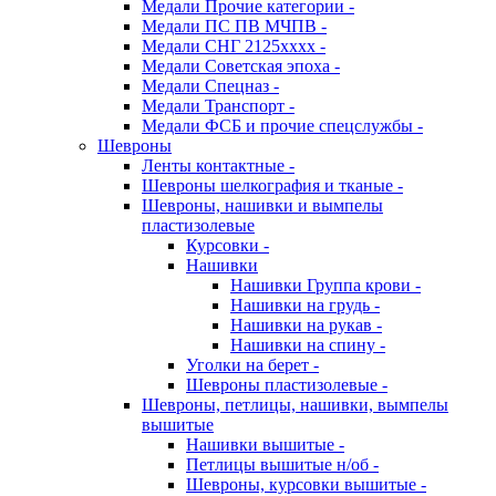
Медали Прочие категории -
Медали ПС ПВ МЧПВ -
Медали СНГ 2125хххх -
Медали Советская эпоха -
Медали Спецназ -
Медали Транспорт -
Медали ФСБ и прочие спецслужбы -
Шевроны
Ленты контактные -
Шевроны шелкография и тканые -
Шевроны, нашивки и вымпелы
пластизолевые
Курсовки -
Нашивки
Нашивки Группа крови -
Нашивки на грудь -
Нашивки на рукав -
Нашивки на спину -
Уголки на берет -
Шевроны пластизолевые -
Шевроны, петлицы, нашивки, вымпелы
вышитые
Нашивки вышитые -
Петлицы вышитые н/об -
Шевроны, курсовки вышитые -