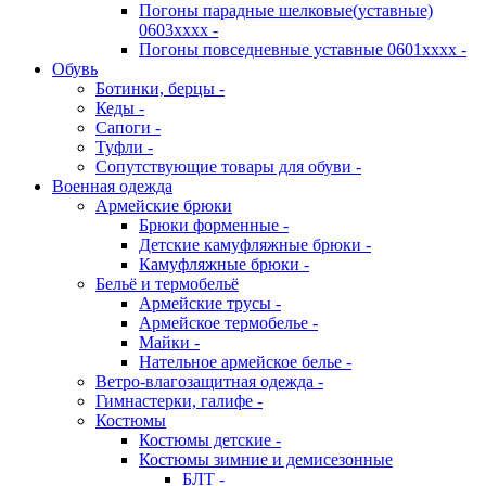
Погоны парадные шелковые(уставные)
0603хххх -
Погоны повседневные уставные 0601хххх -
Обувь
Ботинки, берцы -
Кеды -
Сапоги -
Туфли -
Сопутствующие товары для обуви -
Военная одежда
Армейские брюки
Брюки форменные -
Детские камуфляжные брюки -
Камуфляжные брюки -
Бельё и термобельё
Армейские трусы -
Армейское термобелье -
Майки -
Нательное армейское белье -
Ветро-влагозащитная одежда -
Гимнастерки, галифе -
Костюмы
Костюмы детские -
Костюмы зимние и демисезонные
БЛТ -