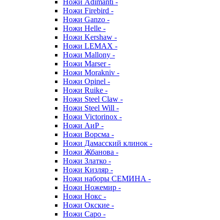
Ножи Adimanti -
Ножи Firebird -
Ножи Ganzo -
Ножи Helle -
Ножи Kershaw -
Ножи LEMAX -
Ножи Mallony -
Ножи Marser -
Ножи Morakniv -
Ножи Opinel -
Ножи Ruike -
Ножи Steel Claw -
Ножи Steel Will -
Ножи Victorinox -
Ножи АиР -
Ножи Ворсма -
Ножи Дамасский клинок -
Ножи Жбанова -
Ножи Златко -
Ножи Кизляр -
Ножи наборы СЕМИНА -
Ножи Ножемир -
Ножи Нокс -
Ножи Окские -
Ножи Саро -