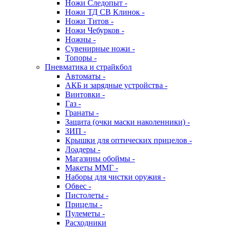
Ножи Следопыт -
Ножи ТД СВ Клинок -
Ножи Титов -
Ножи Чебурков -
Ножны -
Сувенирные ножи -
Топоры -
Пневматика и страйкбол
Автоматы -
АКБ и зарядные устройства -
Винтовки -
Газ -
Гранаты -
Защита (очки маски наколенники) -
ЗИП -
Крышки для оптических прицелов -
Лоадеры -
Магазины обоймы -
Макеты ММГ -
Наборы для чистки оружия -
Обвес -
Пистолеты -
Прицелы -
Пулеметы -
Расходники