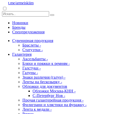
t.me/armeiskiim
Новинки
Бренды
Спецпредложения
Сувенирная продукция
Браслеты -
Статуэтки -
Галантерея
Аксельбанты -
Бляхи и пряжки к ремням -
Галстуки -
Галуны -
Знаки различия (галун) -
Ленты на бескозырку -
Обложки для документов
Обложки Москва-КНН -
С-Петербург Нов -
Прочая галантерейная продукция -
Филиграни и хлястики на фуражку -
Лента к медали -
Ремни