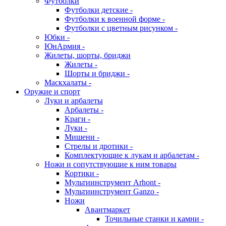
Футболки
Футболки детские -
Футболки к военной форме -
Футболки с цветным рисунком -
Юбки -
ЮнАрмия -
Жилеты, шорты, бриджи
Жилеты -
Шорты и бриджи -
Маскхалаты -
Оружие и спорт
Луки и арбалеты
Арбалеты -
Краги -
Луки -
Мишени -
Стрелы и дротики -
Комплектующие к лукам и арбалетам -
Ножи и сопутствующие к ним товары
Кортики -
Мультиинструмент Arhont -
Мультиинструмент Ganzo -
Ножи
Авантмаркет
Точильные станки и камни -