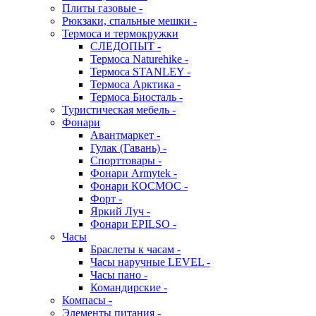
Плиты газовые -
Рюкзаки, спальные мешки -
Термоса и термокружки
СЛЕДОПЫТ -
Термоса Naturehike -
Термоса STANLEY -
Термоса Арктика -
Термоса Биосталь -
Туристическая мебель -
Фонари
Авантмаркет -
Гулак (Гавань) -
Спорттовары -
Фонари Armytek -
Фонари КОСМОС -
Форт -
Яркий Луч -
Фонари EPILSO -
Часы
Браслеты к часам -
Часы наручные LEVEL -
Часы пано -
Командирские -
Компасы -
Элементы питания -