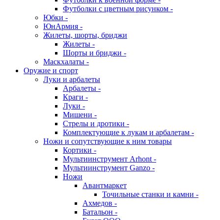
Футболки с цветным рисунком -
Юбки -
ЮнАрмия -
Жилеты, шорты, бриджи
Жилеты -
Шорты и бриджи -
Маскхалаты -
Оружие и спорт
Луки и арбалеты
Арбалеты -
Краги -
Луки -
Мишени -
Стрелы и дротики -
Комплектующие к лукам и арбалетам -
Ножи и сопутствующие к ним товары
Кортики -
Мультиинструмент Arhont -
Мультиинструмент Ganzo -
Ножи
Авантмаркет
Точильные станки и камни -
Ахмедов -
Батальон -