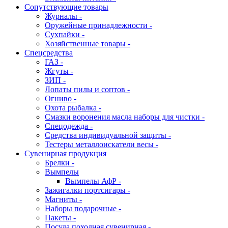
Сопутствующие товары
Журналы -
Оружейные принадлежности -
Сухпайки -
Хозяйственные товары -
Спецсредства
ГАЗ -
Жгуты -
ЗИП -
Лопаты пилы и соптов -
Огниво -
Охота рыбалка -
Смазки воронения масла наборы для чистки -
Спецодежда -
Средства индивидуальной защиты -
Тестеры металлоискатели весы -
Сувенирная продукция
Брелки -
Вымпелы
Вымпелы АфР -
Зажигалки портсигары -
Магниты -
Наборы подарочные -
Пакеты -
Посуда походная сувенирная -