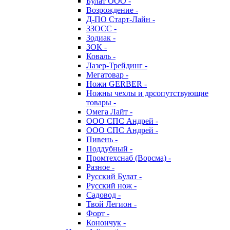
Булат ООО -
Возрождение -
Д-ПО Старт-Лайн -
ЗЗОСС -
Зодиак -
ЗОК -
Коваль -
Лазер-Трейдинг -
Мегатовар -
Ножи GERBER -
Ножны чехлы и дрсопутствующие
товары -
Омега Лайт -
ООО СПС Андрей -
ООО СПС Андрей -
Пивень -
Поддубный -
Промтехснаб (Ворсма) -
Разное -
Русский Булат -
Русский нож -
Садовод -
Твой Легион -
Форт -
Конончук -