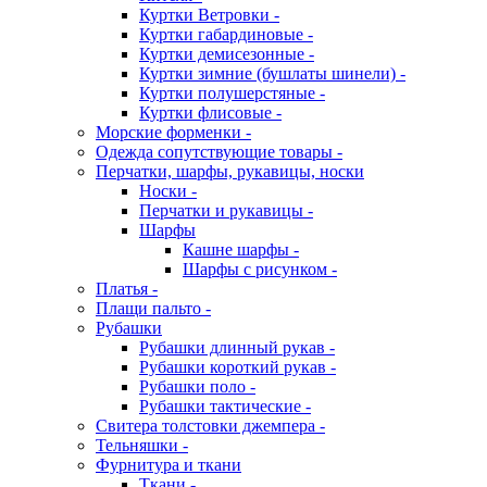
Куртки Ветровки -
Куртки габардиновые -
Куртки демисезонные -
Куртки зимние (бушлаты шинели) -
Куртки полушерстяные -
Куртки флисовые -
Морские форменки -
Одежда сопутствующие товары -
Перчатки, шарфы, рукавицы, носки
Носки -
Перчатки и рукавицы -
Шарфы
Кашне шарфы -
Шарфы с рисунком -
Платья -
Плащи пальто -
Рубашки
Рубашки длинный рукав -
Рубашки короткий рукав -
Рубашки поло -
Рубашки тактические -
Свитера толстовки джемпера -
Тельняшки -
Фурнитура и ткани
Ткани -