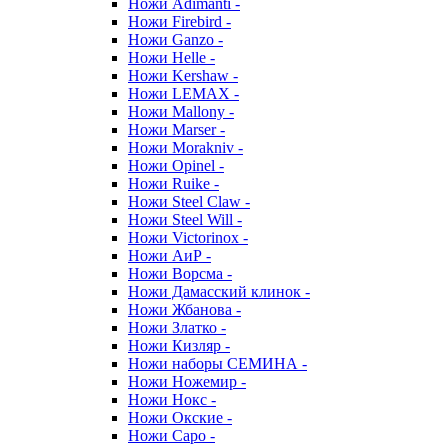
Ножи Adimanti -
Ножи Firebird -
Ножи Ganzo -
Ножи Helle -
Ножи Kershaw -
Ножи LEMAX -
Ножи Mallony -
Ножи Marser -
Ножи Morakniv -
Ножи Opinel -
Ножи Ruike -
Ножи Steel Claw -
Ножи Steel Will -
Ножи Victorinox -
Ножи АиР -
Ножи Ворсма -
Ножи Дамасский клинок -
Ножи Жбанова -
Ножи Златко -
Ножи Кизляр -
Ножи наборы СЕМИНА -
Ножи Ножемир -
Ножи Нокс -
Ножи Окские -
Ножи Саро -