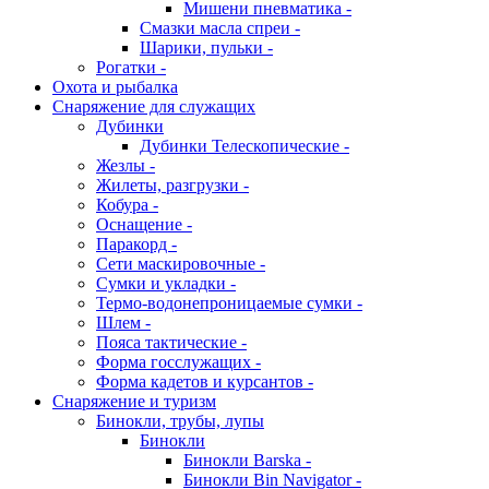
Мишени пневматика -
Смазки масла спреи -
Шарики, пульки -
Рогатки -
Охота и рыбалка
Снаряжение для служащих
Дубинки
Дубинки Телескопические -
Жезлы -
Жилеты, разгрузки -
Кобура -
Оснащение -
Паракорд -
Сети маскировочные -
Сумки и укладки -
Термо-водонепроницаемые сумки -
Шлем -
Пояса тактические -
Форма госслужащих -
Форма кадетов и курсантов -
Снаряжение и туризм
Бинокли, трубы, лупы
Бинокли
Бинокли Barska -
Бинокли Bin Navigator -