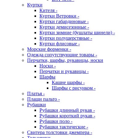
Куртки
Кителя -
Куртки Ветровки -
Куртки габардиновые -
Куртки демисезонные -
Куртки зимние (бушлаты шинели) -
Куртки полушерстяные -
Куртки флисовые -
Морские форменки -
Одежда сопутствующие товары -
Перчатки, шарфы, рукавицы, носки
Носки -
Перчатки и рукавицы -
Шарфы
Кашне шарфы -
Шарфы с рисунком -
Платья -
Плащи пальто -
Рубашки
Рубашки длинный рукав -
Рубашки короткий рукав -
Рубашки поло -
Рубашки тактические -
Свитера толстовки джемпера -
Тельняшки -