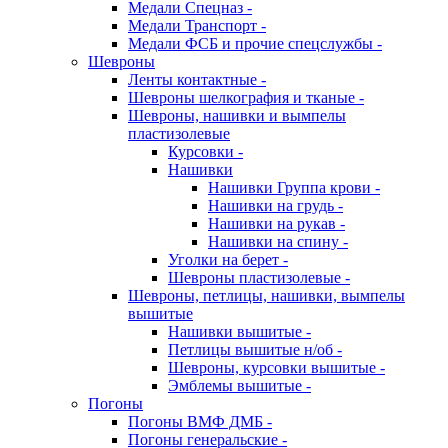
Медали Спецназ -
Медали Транспорт -
Медали ФСБ и прочие спецслужбы -
Шевроны
Ленты контактные -
Шевроны шелкография и тканые -
Шевроны, нашивки и вымпелы
пластизолевые
Курсовки -
Нашивки
Нашивки Группа крови -
Нашивки на грудь -
Нашивки на рукав -
Нашивки на спину -
Уголки на берет -
Шевроны пластизолевые -
Шевроны, петлицы, нашивки, вымпелы
вышитые
Нашивки вышитые -
Петлицы вышитые н/об -
Шевроны, курсовки вышитые -
Эмблемы вышитые -
Погоны
Погоны ВМФ ДМБ -
Погоны генеральские -