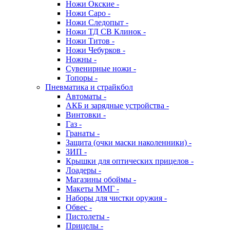
Ножи Окские -
Ножи Саро -
Ножи Следопыт -
Ножи ТД СВ Клинок -
Ножи Титов -
Ножи Чебурков -
Ножны -
Сувенирные ножи -
Топоры -
Пневматика и страйкбол
Автоматы -
АКБ и зарядные устройства -
Винтовки -
Газ -
Гранаты -
Защита (очки маски наколенники) -
ЗИП -
Крышки для оптических прицелов -
Лоадеры -
Магазины обоймы -
Макеты ММГ -
Наборы для чистки оружия -
Обвес -
Пистолеты -
Прицелы -