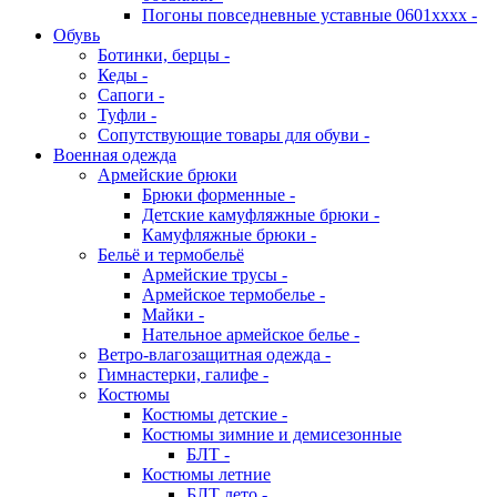
Погоны повседневные уставные 0601хххх -
Обувь
Ботинки, берцы -
Кеды -
Сапоги -
Туфли -
Сопутствующие товары для обуви -
Военная одежда
Армейские брюки
Брюки форменные -
Детские камуфляжные брюки -
Камуфляжные брюки -
Бельё и термобельё
Армейские трусы -
Армейское термобелье -
Майки -
Нательное армейское белье -
Ветро-влагозащитная одежда -
Гимнастерки, галифе -
Костюмы
Костюмы детские -
Костюмы зимние и демисезонные
БЛТ -
Костюмы летние
БЛТ лето -