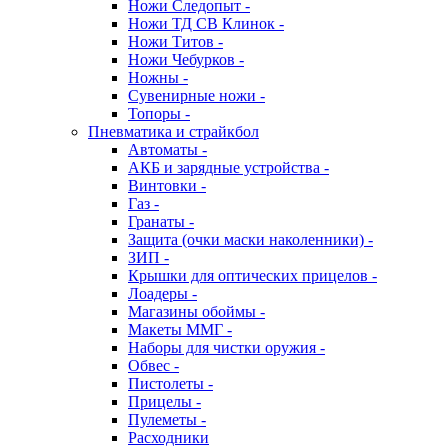
Ножи Следопыт -
Ножи ТД СВ Клинок -
Ножи Титов -
Ножи Чебурков -
Ножны -
Сувенирные ножи -
Топоры -
Пневматика и страйкбол
Автоматы -
АКБ и зарядные устройства -
Винтовки -
Газ -
Гранаты -
Защита (очки маски наколенники) -
ЗИП -
Крышки для оптических прицелов -
Лоадеры -
Магазины обоймы -
Макеты ММГ -
Наборы для чистки оружия -
Обвес -
Пистолеты -
Прицелы -
Пулеметы -
Расходники