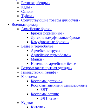
Ботинки, берцы -
Кеды -
Сапоги -
Туфли -
Сопутствующие товары для обуви -
Военная одежда
Армейские брюки
Брюки форменные -
Детские камуфляжные брюки -
Камуфляжные брюки -
Бельё и термобельё
Армейские трусы -
Армейское термобелье -
Майки -
Нательное армейское белье -
Ветро-влагозащитная одежда -
Гимнастерки, галифе -
Костюмы
Костюмы детские -
Костюмы зимние и демисезонные
БЛТ -
Костюмы летние
БЛТ лето -
Куртки
Кителя -