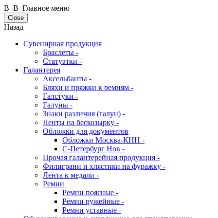
В В Главное меню
Close
Назад
Сувенирная продукция
Браслеты -
Статуэтки -
Галантерея
Аксельбанты -
Бляхи и пряжки к ремням -
Галстуки -
Галуны -
Знаки различия (галун) -
Ленты на бескозырку -
Обложки для документов
Обложки Москва-КНН -
С-Петербург Нов -
Прочая галантерейная продукция -
Филиграни и хлястики на фуражку -
Лента к медали -
Ремни
Ремни поясные -
Ремни ружейные -
Ремни уставные -