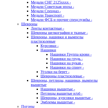
Медали СНГ 2125хххх -
Медали Советская эпоха -
Медали Спецназ -
Медали Транспорт -
Медали ФСБ и прочие спецслужбы -
Шевроны
Ленты контактные -
Шевроны шелкография и тканые -
Шевроны, нашивки и вымпелы
пластизолевые
Курсовки -
Нашивки
Нашивки Группа крови -
Нашивки на грудь -
Нашивки на рукав -
Нашивки на спину -
Уголки на берет -
Шевроны пластизолевые -
Шевроны, петлицы, нашивки, вымпелы
вышитые
Нашивки вышитые -
Петлицы вышитые н/об -
Шевроны, курсовки вышитые -
Эмблемы вышитые -
Погоны