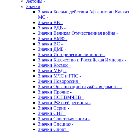
Жетоны -
Значки
Значки Боевые действия Афганистан Кавказ
МС -
Значки ВВ -
Значки ВДВ -
Значки Великая Отечественная война -
Значки ВМФ -
Значки ВС -
Значки ДМБ -
Значки Исторические личности -
Значки Казачество и Российская Империя -
Значки Космос -
Значки МВД -
Значки МЧС и ГПС -
Значки Новороссия -
Значки Организации службы ведомства -
Значки Прочие -
Значки ПСПВМЧПВ -
Значки РФ и её регионы -
Значки Серии -
Значки СНГ -
Значки Советская эпоха -
Значки Спецназ -
Значки Спорт -