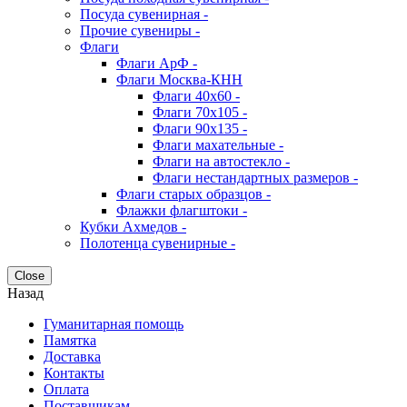
Посуда сувенирная -
Прочие сувениры -
Флаги
Флаги АрФ -
Флаги Москва-КНН
Флаги 40х60 -
Флаги 70х105 -
Флаги 90х135 -
Флаги махательные -
Флаги на автостекло -
Флаги нестандартных размеров -
Флаги старых образцов -
Флажки флагштоки -
Кубки Ахмедов -
Полотенца сувенирные -
Close
Назад
Гуманитарная помощь
Памятка
Доставка
Контакты
Оплата
Поставщикам