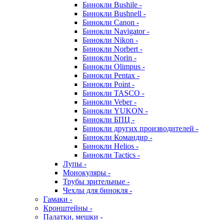
Бинокли Bushile -
Бинокли Bushnell -
Бинокли Canon -
Бинокли Navigator -
Бинокли Nikon -
Бинокли Norbert -
Бинокли Norin -
Бинокли Olimpus -
Бинокли Pentax -
Бинокли Point -
Бинокли TASCO -
Бинокли Veber -
Бинокли YUKON -
Бинокли БПЦ -
Бинокли других производителей -
Бинокли Командир -
Бинокли Helios -
Бинокли Tactics -
Лупы -
Монокуляры -
Трубы зрительные -
Чехлы для бинокля -
Гамаки -
Кронштейны -
Палатки, мешки -