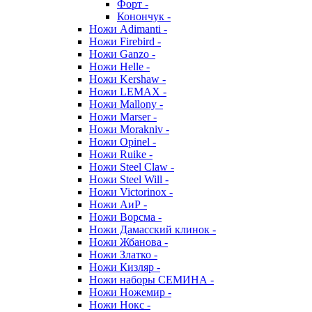
Форт -
Конончук -
Ножи Adimanti -
Ножи Firebird -
Ножи Ganzo -
Ножи Helle -
Ножи Kershaw -
Ножи LEMAX -
Ножи Mallony -
Ножи Marser -
Ножи Morakniv -
Ножи Opinel -
Ножи Ruike -
Ножи Steel Claw -
Ножи Steel Will -
Ножи Victorinox -
Ножи АиР -
Ножи Ворсма -
Ножи Дамасский клинок -
Ножи Жбанова -
Ножи Златко -
Ножи Кизляр -
Ножи наборы СЕМИНА -
Ножи Ножемир -
Ножи Нокс -