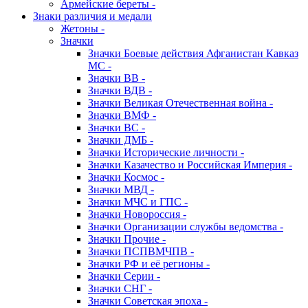
Армейские береты -
Знаки различия и медали
Жетоны -
Значки
Значки Боевые действия Афганистан Кавказ
МС -
Значки ВВ -
Значки ВДВ -
Значки Великая Отечественная война -
Значки ВМФ -
Значки ВС -
Значки ДМБ -
Значки Исторические личности -
Значки Казачество и Российская Империя -
Значки Космос -
Значки МВД -
Значки МЧС и ГПС -
Значки Новороссия -
Значки Организации службы ведомства -
Значки Прочие -
Значки ПСПВМЧПВ -
Значки РФ и её регионы -
Значки Серии -
Значки СНГ -
Значки Советская эпоха -