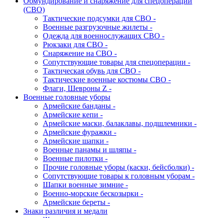
Обмундирование и снаряжение для спецоперации
(СВО)
Тактические подсумки для СВО -
Военные разгрузочные жилеты -
Одежда для военнослужащих СВО -
Рюкзаки для СВО -
Снаряжение на СВО -
Сопутствующие товары для спецоперации -
Тактическая обувь для СВО -
Тактические военные костюмы СВО -
Флаги, Шевроны Z -
Военные головные уборы
Армейские банданы -
Армейские кепи -
Армейские маски, балаклавы, подшлемники -
Армейские фуражки -
Армейские шапки -
Военные панамы и шляпы -
Военные пилотки -
Прочие головные уборы (каски, бейсболки) -
Сопутствующие товары к головным уборам -
Шапки военные зимние -
Военно-морские бескозырки -
Армейские береты -
Знаки различия и медали