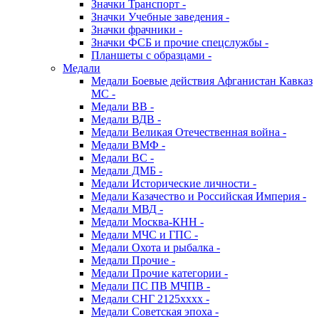
Значки Транспорт -
Значки Учебные заведения -
Значки фрачники -
Значки ФСБ и прочие спецслужбы -
Планшеты с образцами -
Медали
Медали Боевые действия Афганистан Кавказ
МС -
Медали ВВ -
Медали ВДВ -
Медали Великая Отечественная война -
Медали ВМФ -
Медали ВС -
Медали ДМБ -
Медали Исторические личности -
Медали Казачество и Российская Империя -
Медали МВД -
Медали Москва-КНН -
Медали МЧС и ГПС -
Медали Охота и рыбалка -
Медали Прочие -
Медали Прочие категории -
Медали ПС ПВ МЧПВ -
Медали СНГ 2125хххх -
Медали Советская эпоха -