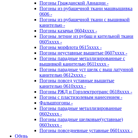
Погоны Гражданской Авиации -
Погоны из рубашечной ткани машвышивка
0606 -
Погоны из рубашечной ткани с вышивкой
канителью -
Погоны казачьи 0604хххх -
Погоны летние из рубаш и кительной ткани
0605хххх -
Погоны морфлота 0615хххх -
Погоны неуставные вышитые 0607хххх -
Погоны парадные металлизированные с
вышивкой канителью 0611хххх -
Погоны парадные уст шелк с выш латунной
канителью 0612хххх -
Погоны повсед уставные вышитые
канителью 0610хххх -
Погоны РЖД и Горэлектротранс 0618хххх -
Погоны с пластизолевым нанесением -
Фальшпогоны -
Погоны парадные металлизированные
0602хххх -
Погоны парадные шелковые(уставные)
0603хххх -
Погоны повседневные уставные 0601хххх -
Обувь