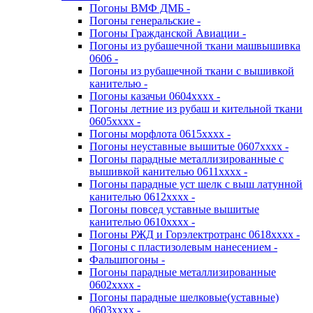
Погоны ВМФ ДМБ -
Погоны генеральские -
Погоны Гражданской Авиации -
Погоны из рубашечной ткани машвышивка
0606 -
Погоны из рубашечной ткани с вышивкой
канителью -
Погоны казачьи 0604хххх -
Погоны летние из рубаш и кительной ткани
0605хххх -
Погоны морфлота 0615хххх -
Погоны неуставные вышитые 0607хххх -
Погоны парадные металлизированные с
вышивкой канителью 0611хххх -
Погоны парадные уст шелк с выш латунной
канителью 0612хххх -
Погоны повсед уставные вышитые
канителью 0610хххх -
Погоны РЖД и Горэлектротранс 0618хххх -
Погоны с пластизолевым нанесением -
Фальшпогоны -
Погоны парадные металлизированные
0602хххх -
Погоны парадные шелковые(уставные)
0603хххх -