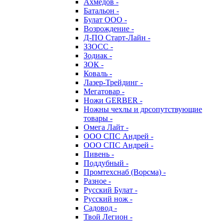
Ахмедов -
Батальон -
Булат ООО -
Возрождение -
Д-ПО Старт-Лайн -
ЗЗОСС -
Зодиак -
ЗОК -
Коваль -
Лазер-Трейдинг -
Мегатовар -
Ножи GERBER -
Ножны чехлы и дрсопутствующие
товары -
Омега Лайт -
ООО СПС Андрей -
ООО СПС Андрей -
Пивень -
Поддубный -
Промтехснаб (Ворсма) -
Разное -
Русский Булат -
Русский нож -
Садовод -
Твой Легион -