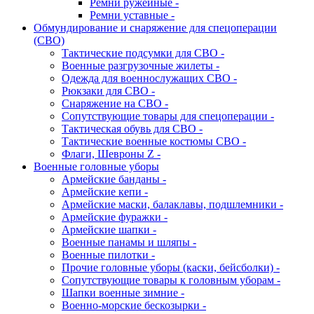
Ремни ружейные -
Ремни уставные -
Обмундирование и снаряжение для спецоперации
(СВО)
Тактические подсумки для СВО -
Военные разгрузочные жилеты -
Одежда для военнослужащих СВО -
Рюкзаки для СВО -
Снаряжение на СВО -
Сопутствующие товары для спецоперации -
Тактическая обувь для СВО -
Тактические военные костюмы СВО -
Флаги, Шевроны Z -
Военные головные уборы
Армейские банданы -
Армейские кепи -
Армейские маски, балаклавы, подшлемники -
Армейские фуражки -
Армейские шапки -
Военные панамы и шляпы -
Военные пилотки -
Прочие головные уборы (каски, бейсболки) -
Сопутствующие товары к головным уборам -
Шапки военные зимние -
Военно-морские бескозырки -