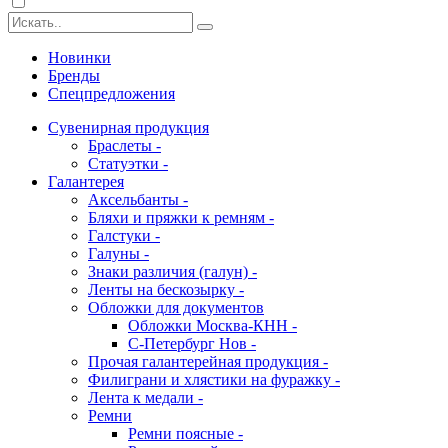
Новинки
Бренды
Спецпредложения
Сувенирная продукция
Браслеты -
Статуэтки -
Галантерея
Аксельбанты -
Бляхи и пряжки к ремням -
Галстуки -
Галуны -
Знаки различия (галун) -
Ленты на бескозырку -
Обложки для документов
Обложки Москва-КНН -
С-Петербург Нов -
Прочая галантерейная продукция -
Филиграни и хлястики на фуражку -
Лента к медали -
Ремни
Ремни поясные -