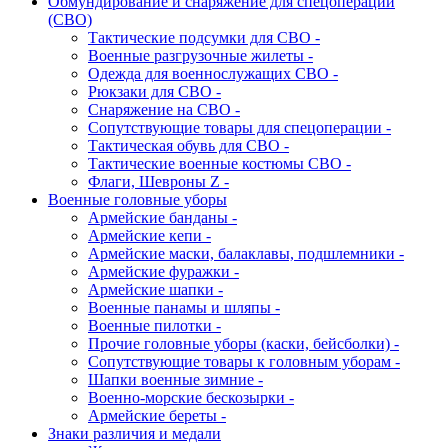
Обмундирование и снаряжение для спецоперации
(СВО)
Тактические подсумки для СВО -
Военные разгрузочные жилеты -
Одежда для военнослужащих СВО -
Рюкзаки для СВО -
Снаряжение на СВО -
Сопутствующие товары для спецоперации -
Тактическая обувь для СВО -
Тактические военные костюмы СВО -
Флаги, Шевроны Z -
Военные головные уборы
Армейские банданы -
Армейские кепи -
Армейские маски, балаклавы, подшлемники -
Армейские фуражки -
Армейские шапки -
Военные панамы и шляпы -
Военные пилотки -
Прочие головные уборы (каски, бейсболки) -
Сопутствующие товары к головным уборам -
Шапки военные зимние -
Военно-морские бескозырки -
Армейские береты -
Знаки различия и медали