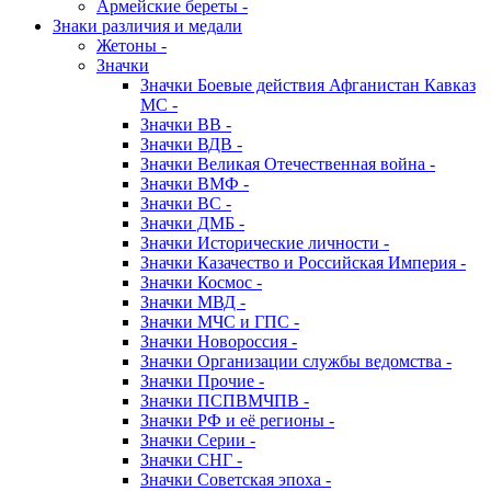
Армейские береты -
Знаки различия и медали
Жетоны -
Значки
Значки Боевые действия Афганистан Кавказ
МС -
Значки ВВ -
Значки ВДВ -
Значки Великая Отечественная война -
Значки ВМФ -
Значки ВС -
Значки ДМБ -
Значки Исторические личности -
Значки Казачество и Российская Империя -
Значки Космос -
Значки МВД -
Значки МЧС и ГПС -
Значки Новороссия -
Значки Организации службы ведомства -
Значки Прочие -
Значки ПСПВМЧПВ -
Значки РФ и её регионы -
Значки Серии -
Значки СНГ -
Значки Советская эпоха -