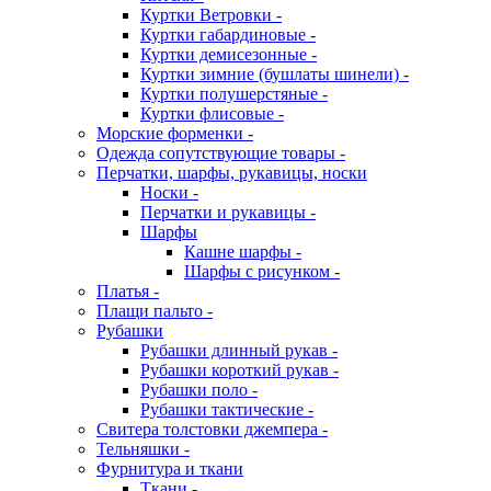
Куртки Ветровки -
Куртки габардиновые -
Куртки демисезонные -
Куртки зимние (бушлаты шинели) -
Куртки полушерстяные -
Куртки флисовые -
Морские форменки -
Одежда сопутствующие товары -
Перчатки, шарфы, рукавицы, носки
Носки -
Перчатки и рукавицы -
Шарфы
Кашне шарфы -
Шарфы с рисунком -
Платья -
Плащи пальто -
Рубашки
Рубашки длинный рукав -
Рубашки короткий рукав -
Рубашки поло -
Рубашки тактические -
Свитера толстовки джемпера -
Тельняшки -
Фурнитура и ткани
Ткани -