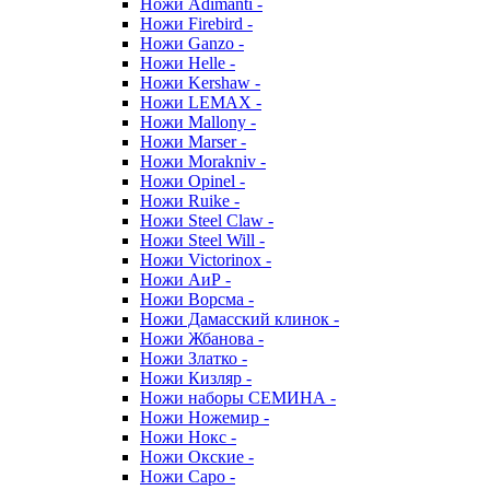
Ножи Adimanti -
Ножи Firebird -
Ножи Ganzo -
Ножи Helle -
Ножи Kershaw -
Ножи LEMAX -
Ножи Mallony -
Ножи Marser -
Ножи Morakniv -
Ножи Opinel -
Ножи Ruike -
Ножи Steel Claw -
Ножи Steel Will -
Ножи Victorinox -
Ножи АиР -
Ножи Ворсма -
Ножи Дамасский клинок -
Ножи Жбанова -
Ножи Златко -
Ножи Кизляр -
Ножи наборы СЕМИНА -
Ножи Ножемир -
Ножи Нокс -
Ножи Окские -
Ножи Саро -