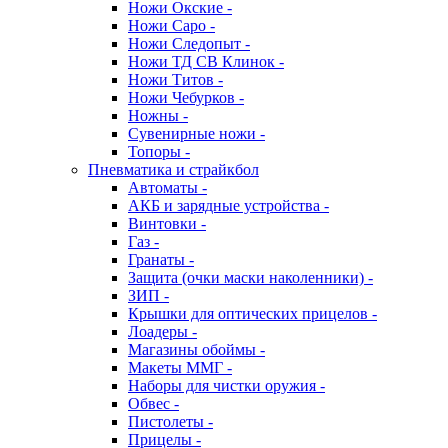
Ножи Окские -
Ножи Саро -
Ножи Следопыт -
Ножи ТД СВ Клинок -
Ножи Титов -
Ножи Чебурков -
Ножны -
Сувенирные ножи -
Топоры -
Пневматика и страйкбол
Автоматы -
АКБ и зарядные устройства -
Винтовки -
Газ -
Гранаты -
Защита (очки маски наколенники) -
ЗИП -
Крышки для оптических прицелов -
Лоадеры -
Магазины обоймы -
Макеты ММГ -
Наборы для чистки оружия -
Обвес -
Пистолеты -
Прицелы -