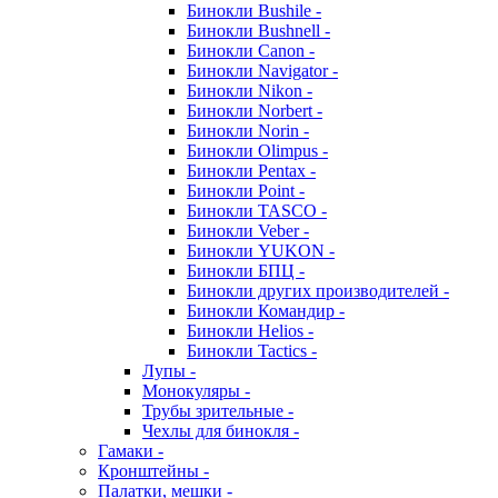
Бинокли Bushile -
Бинокли Bushnell -
Бинокли Canon -
Бинокли Navigator -
Бинокли Nikon -
Бинокли Norbert -
Бинокли Norin -
Бинокли Olimpus -
Бинокли Pentax -
Бинокли Point -
Бинокли TASCO -
Бинокли Veber -
Бинокли YUKON -
Бинокли БПЦ -
Бинокли других производителей -
Бинокли Командир -
Бинокли Helios -
Бинокли Tactics -
Лупы -
Монокуляры -
Трубы зрительные -
Чехлы для бинокля -
Гамаки -
Кронштейны -
Палатки, мешки -