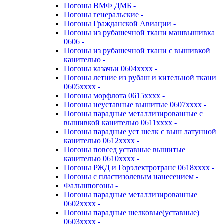
Погоны ВМФ ДМБ -
Погоны генеральские -
Погоны Гражданской Авиации -
Погоны из рубашечной ткани машвышивка
0606 -
Погоны из рубашечной ткани с вышивкой
канителью -
Погоны казачьи 0604хххх -
Погоны летние из рубаш и кительной ткани
0605хххх -
Погоны морфлота 0615хххх -
Погоны неуставные вышитые 0607хххх -
Погоны парадные металлизированные с
вышивкой канителью 0611хххх -
Погоны парадные уст шелк с выш латунной
канителью 0612хххх -
Погоны повсед уставные вышитые
канителью 0610хххх -
Погоны РЖД и Горэлектротранс 0618хххх -
Погоны с пластизолевым нанесением -
Фальшпогоны -
Погоны парадные металлизированные
0602хххх -
Погоны парадные шелковые(уставные)
0603хххх -