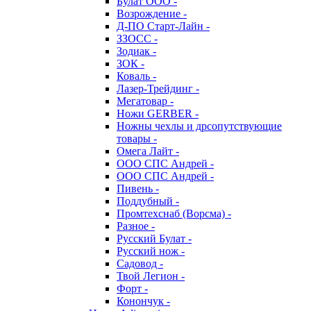
Булат ООО -
Возрождение -
Д-ПО Старт-Лайн -
ЗЗОСС -
Зодиак -
ЗОК -
Коваль -
Лазер-Трейдинг -
Мегатовар -
Ножи GERBER -
Ножны чехлы и дрсопутствующие
товары -
Омега Лайт -
ООО СПС Андрей -
ООО СПС Андрей -
Пивень -
Поддубный -
Промтехснаб (Ворсма) -
Разное -
Русский Булат -
Русский нож -
Садовод -
Твой Легион -
Форт -
Конончук -