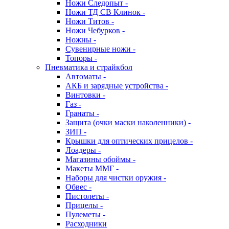
Ножи Следопыт -
Ножи ТД СВ Клинок -
Ножи Титов -
Ножи Чебурков -
Ножны -
Сувенирные ножи -
Топоры -
Пневматика и страйкбол
Автоматы -
АКБ и зарядные устройства -
Винтовки -
Газ -
Гранаты -
Защита (очки маски наколенники) -
ЗИП -
Крышки для оптических прицелов -
Лоадеры -
Магазины обоймы -
Макеты ММГ -
Наборы для чистки оружия -
Обвес -
Пистолеты -
Прицелы -
Пулеметы -
Расходники