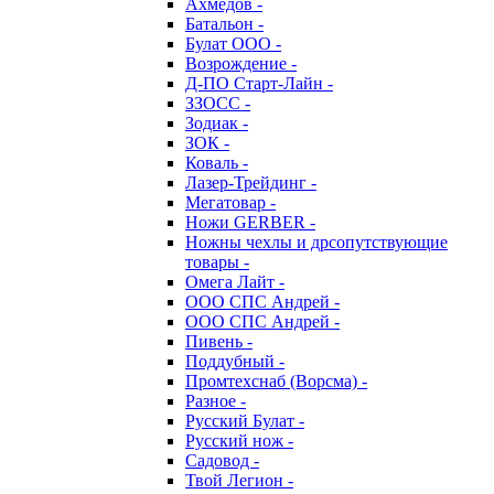
Ахмедов -
Батальон -
Булат ООО -
Возрождение -
Д-ПО Старт-Лайн -
ЗЗОСС -
Зодиак -
ЗОК -
Коваль -
Лазер-Трейдинг -
Мегатовар -
Ножи GERBER -
Ножны чехлы и дрсопутствующие
товары -
Омега Лайт -
ООО СПС Андрей -
ООО СПС Андрей -
Пивень -
Поддубный -
Промтехснаб (Ворсма) -
Разное -
Русский Булат -
Русский нож -
Садовод -
Твой Легион -