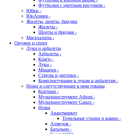
Футболки с цветным рисунком -
Юбки -
ЮнАрмия -
Жилеты, шорты, бриджи
Жилеты -
Шорты и бриджи -
Маскхалаты -
Оружие и спорт
Луки и арбалеты
Арбалеты -
Краги -
Луки -
Мишени -
Стрелы и дротики -
Комплектующие к лукам и арбалетам -
Ножи и сопутствующие к ним товары
Кортики -
Мультиинструмент Arhont -
Мультиинструмент Ganzo -
Ножи
Авантмаркет
Точильные станки и камни -
Ахмедов -
Батальон -