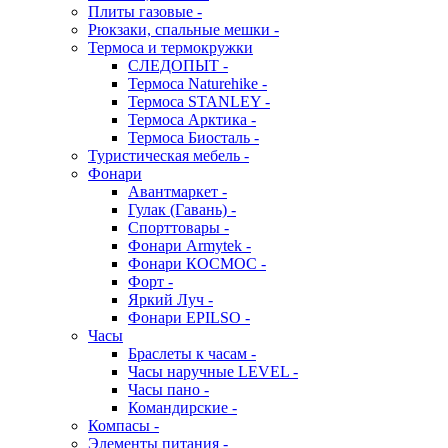
Плиты газовые -
Рюкзаки, спальные мешки -
Термоса и термокружки
СЛЕДОПЫТ -
Термоса Naturehike -
Термоса STANLEY -
Термоса Арктика -
Термоса Биосталь -
Туристическая мебель -
Фонари
Авантмаркет -
Гулак (Гавань) -
Спорттовары -
Фонари Armytek -
Фонари КОСМОС -
Форт -
Яркий Луч -
Фонари EPILSO -
Часы
Браслеты к часам -
Часы наручные LEVEL -
Часы пано -
Командирские -
Компасы -
Элементы питания -