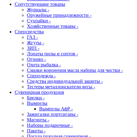
Сопутствующие товары
Журналы -
Оружейные принадлежности -
Сухпайки -
Хозяйственные товары -
Спецсредства
ГАЗ -
Жгуты -
ЗИП -
Лопаты пилы и соптов -
Огниво -
Охота рыбалка -
Смазки воронения масла наборы для чистки -
Спецодежда -
Средства индивидуальной защиты -
Тестеры металлоискатели весы -
Сувенирная продукция
Брелки -
Вымпелы
Вымпелы АфР -
Зажигалки портсигары -
Магниты -
Наборы подарочные -
Пакеты -
Посуда походная сувенирная -