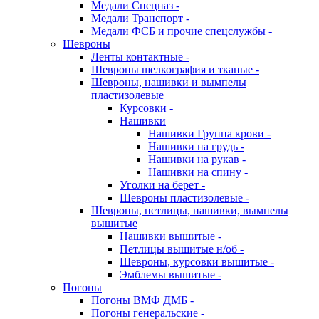
Медали Спецназ -
Медали Транспорт -
Медали ФСБ и прочие спецслужбы -
Шевроны
Ленты контактные -
Шевроны шелкография и тканые -
Шевроны, нашивки и вымпелы
пластизолевые
Курсовки -
Нашивки
Нашивки Группа крови -
Нашивки на грудь -
Нашивки на рукав -
Нашивки на спину -
Уголки на берет -
Шевроны пластизолевые -
Шевроны, петлицы, нашивки, вымпелы
вышитые
Нашивки вышитые -
Петлицы вышитые н/об -
Шевроны, курсовки вышитые -
Эмблемы вышитые -
Погоны
Погоны ВМФ ДМБ -
Погоны генеральские -