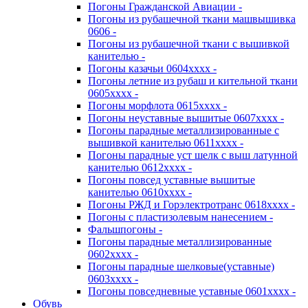
Погоны Гражданской Авиации -
Погоны из рубашечной ткани машвышивка
0606 -
Погоны из рубашечной ткани с вышивкой
канителью -
Погоны казачьи 0604хххх -
Погоны летние из рубаш и кительной ткани
0605хххх -
Погоны морфлота 0615хххх -
Погоны неуставные вышитые 0607хххх -
Погоны парадные металлизированные с
вышивкой канителью 0611хххх -
Погоны парадные уст шелк с выш латунной
канителью 0612хххх -
Погоны повсед уставные вышитые
канителью 0610хххх -
Погоны РЖД и Горэлектротранс 0618хххх -
Погоны с пластизолевым нанесением -
Фальшпогоны -
Погоны парадные металлизированные
0602хххх -
Погоны парадные шелковые(уставные)
0603хххх -
Погоны повседневные уставные 0601хххх -
Обувь