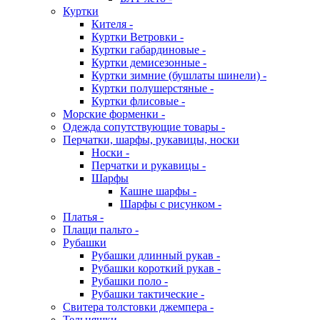
Куртки
Кителя -
Куртки Ветровки -
Куртки габардиновые -
Куртки демисезонные -
Куртки зимние (бушлаты шинели) -
Куртки полушерстяные -
Куртки флисовые -
Морские форменки -
Одежда сопутствующие товары -
Перчатки, шарфы, рукавицы, носки
Носки -
Перчатки и рукавицы -
Шарфы
Кашне шарфы -
Шарфы с рисунком -
Платья -
Плащи пальто -
Рубашки
Рубашки длинный рукав -
Рубашки короткий рукав -
Рубашки поло -
Рубашки тактические -
Свитера толстовки джемпера -
Тельняшки -