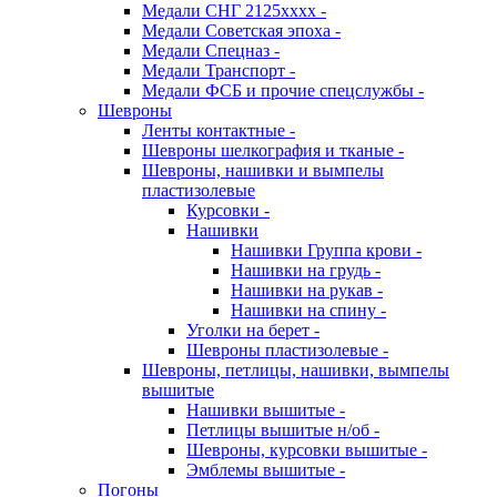
Медали СНГ 2125хххх -
Медали Советская эпоха -
Медали Спецназ -
Медали Транспорт -
Медали ФСБ и прочие спецслужбы -
Шевроны
Ленты контактные -
Шевроны шелкография и тканые -
Шевроны, нашивки и вымпелы
пластизолевые
Курсовки -
Нашивки
Нашивки Группа крови -
Нашивки на грудь -
Нашивки на рукав -
Нашивки на спину -
Уголки на берет -
Шевроны пластизолевые -
Шевроны, петлицы, нашивки, вымпелы
вышитые
Нашивки вышитые -
Петлицы вышитые н/об -
Шевроны, курсовки вышитые -
Эмблемы вышитые -
Погоны