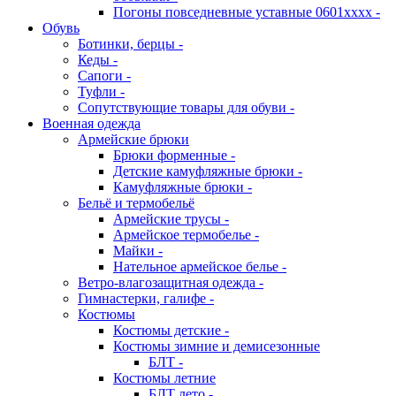
Погоны повседневные уставные 0601хххх -
Обувь
Ботинки, берцы -
Кеды -
Сапоги -
Туфли -
Сопутствующие товары для обуви -
Военная одежда
Армейские брюки
Брюки форменные -
Детские камуфляжные брюки -
Камуфляжные брюки -
Бельё и термобельё
Армейские трусы -
Армейское термобелье -
Майки -
Нательное армейское белье -
Ветро-влагозащитная одежда -
Гимнастерки, галифе -
Костюмы
Костюмы детские -
Костюмы зимние и демисезонные
БЛТ -
Костюмы летние
БЛТ лето -