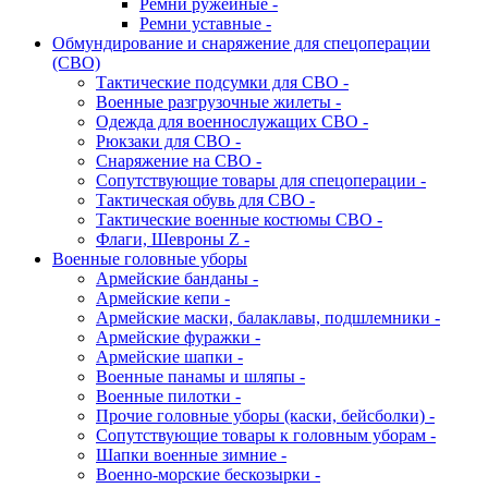
Ремни ружейные -
Ремни уставные -
Обмундирование и снаряжение для спецоперации
(СВО)
Тактические подсумки для СВО -
Военные разгрузочные жилеты -
Одежда для военнослужащих СВО -
Рюкзаки для СВО -
Снаряжение на СВО -
Сопутствующие товары для спецоперации -
Тактическая обувь для СВО -
Тактические военные костюмы СВО -
Флаги, Шевроны Z -
Военные головные уборы
Армейские банданы -
Армейские кепи -
Армейские маски, балаклавы, подшлемники -
Армейские фуражки -
Армейские шапки -
Военные панамы и шляпы -
Военные пилотки -
Прочие головные уборы (каски, бейсболки) -
Сопутствующие товары к головным уборам -
Шапки военные зимние -
Военно-морские бескозырки -