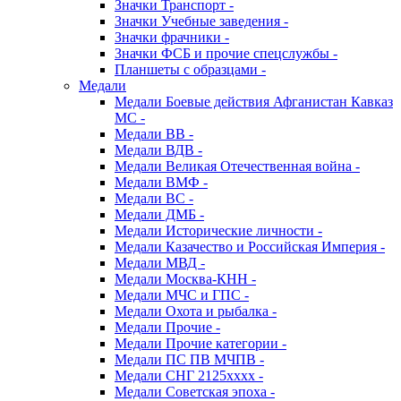
Значки Транспорт -
Значки Учебные заведения -
Значки фрачники -
Значки ФСБ и прочие спецслужбы -
Планшеты с образцами -
Медали
Медали Боевые действия Афганистан Кавказ
МС -
Медали ВВ -
Медали ВДВ -
Медали Великая Отечественная война -
Медали ВМФ -
Медали ВС -
Медали ДМБ -
Медали Исторические личности -
Медали Казачество и Российская Империя -
Медали МВД -
Медали Москва-КНН -
Медали МЧС и ГПС -
Медали Охота и рыбалка -
Медали Прочие -
Медали Прочие категории -
Медали ПС ПВ МЧПВ -
Медали СНГ 2125хххх -
Медали Советская эпоха -