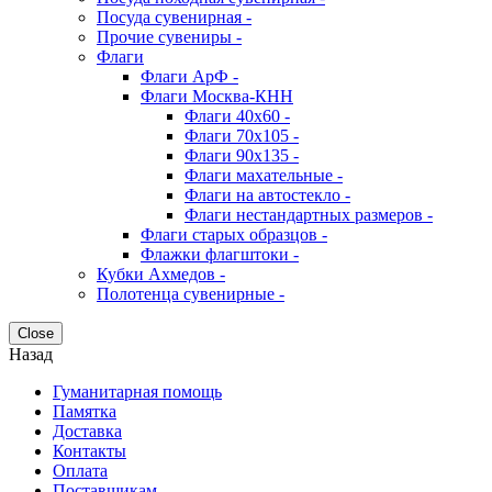
Посуда сувенирная -
Прочие сувениры -
Флаги
Флаги АрФ -
Флаги Москва-КНН
Флаги 40х60 -
Флаги 70х105 -
Флаги 90х135 -
Флаги махательные -
Флаги на автостекло -
Флаги нестандартных размеров -
Флаги старых образцов -
Флажки флагштоки -
Кубки Ахмедов -
Полотенца сувенирные -
Close
Назад
Гуманитарная помощь
Памятка
Доставка
Контакты
Оплата
Поставщикам