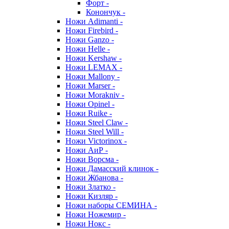
Форт -
Конончук -
Ножи Adimanti -
Ножи Firebird -
Ножи Ganzo -
Ножи Helle -
Ножи Kershaw -
Ножи LEMAX -
Ножи Mallony -
Ножи Marser -
Ножи Morakniv -
Ножи Opinel -
Ножи Ruike -
Ножи Steel Claw -
Ножи Steel Will -
Ножи Victorinox -
Ножи АиР -
Ножи Ворсма -
Ножи Дамасский клинок -
Ножи Жбанова -
Ножи Златко -
Ножи Кизляр -
Ножи наборы СЕМИНА -
Ножи Ножемир -
Ножи Нокс -