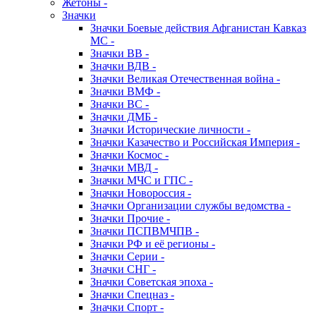
Жетоны -
Значки
Значки Боевые действия Афганистан Кавказ
МС -
Значки ВВ -
Значки ВДВ -
Значки Великая Отечественная война -
Значки ВМФ -
Значки ВС -
Значки ДМБ -
Значки Исторические личности -
Значки Казачество и Российская Империя -
Значки Космос -
Значки МВД -
Значки МЧС и ГПС -
Значки Новороссия -
Значки Организации службы ведомства -
Значки Прочие -
Значки ПСПВМЧПВ -
Значки РФ и её регионы -
Значки Серии -
Значки СНГ -
Значки Советская эпоха -
Значки Спецназ -
Значки Спорт -