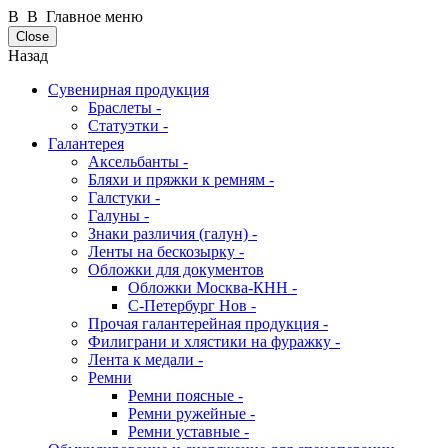
В В Главное меню
Close
Назад
Сувенирная продукция
Браслеты -
Статуэтки -
Галантерея
Аксельбанты -
Бляхи и пряжки к ремням -
Галстуки -
Галуны -
Знаки различия (галун) -
Ленты на бескозырку -
Обложки для документов
Обложки Москва-КНН -
С-Петербург Нов -
Прочая галантерейная продукция -
Филиграни и хлястики на фуражку -
Лента к медали -
Ремни
Ремни поясные -
Ремни ружейные -
Ремни уставные -