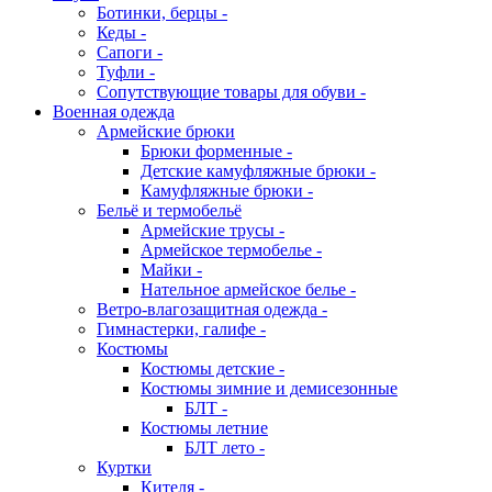
Ботинки, берцы -
Кеды -
Сапоги -
Туфли -
Сопутствующие товары для обуви -
Военная одежда
Армейские брюки
Брюки форменные -
Детские камуфляжные брюки -
Камуфляжные брюки -
Бельё и термобельё
Армейские трусы -
Армейское термобелье -
Майки -
Нательное армейское белье -
Ветро-влагозащитная одежда -
Гимнастерки, галифе -
Костюмы
Костюмы детские -
Костюмы зимние и демисезонные
БЛТ -
Костюмы летние
БЛТ лето -
Куртки
Кителя -