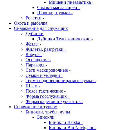
Мишени пневматика -
Смазки масла спреи -
Шарики, пульки -
Рогатки -
Охота и рыбалка
Снаряжение для служащих
Дубинки
Дубинки Телескопические -
Жезлы -
Жилеты, разгрузки -
Кобура -
Оснащение -
Паракорд -
Сети маскировочные -
Сумки и укладки -
Термо-водонепроницаемые сумки -
Шлем -
Пояса тактические -
Форма госслужащих -
Форма кадетов и курсантов -
Снаряжение и туризм
Бинокли, трубы, лупы
Бинокли
Бинокли Barska -
Бинокли Bin Navigator -