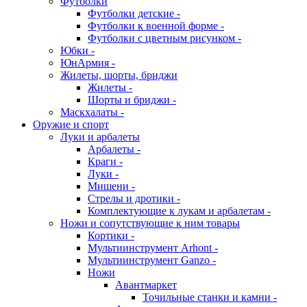
Футболки
Футболки детские -
Футболки к военной форме -
Футболки с цветным рисунком -
Юбки -
ЮнАрмия -
Жилеты, шорты, бриджи
Жилеты -
Шорты и бриджи -
Маскхалаты -
Оружие и спорт
Луки и арбалеты
Арбалеты -
Краги -
Луки -
Мишени -
Стрелы и дротики -
Комплектующие к лукам и арбалетам -
Ножи и сопутствующие к ним товары
Кортики -
Мультиинструмент Arhont -
Мультиинструмент Ganzo -
Ножи
Авантмаркет
Точильные станки и камни -