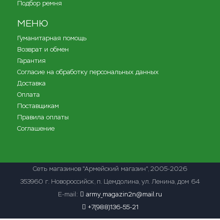
Подбор ремня
МЕНЮ
Гуманитарная помощь
Возврат и обмен
Гарантия
Согласие на обработку персональных данных
Доставка
Оплата
Поставщикам
Правила оплаты
Соглашение
Сеть магазинов "Армейский магазин"
, 2005-2026
353960 г. Новороссийск, п. Цемдолина, ул. Ленина, дом 64
E-mail:
army_magazin2n@mail.ru
+7(988)136-55-21