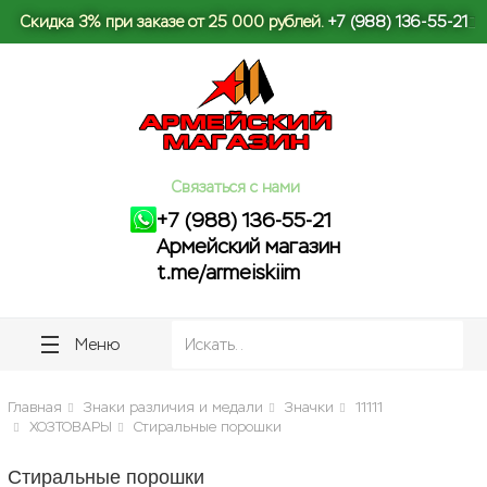
Скидка 3% при заказе от 25 000 рублей.
+7 (988) 136-55-21
ose
ose
Связаться с нами
+7 (988) 136-55-21
Армейский магазин
t.me/armeiskiim
Меню
Главная
Знаки различия и медали
Значки
11111
ХОЗТОВАРЫ
Стиральные порошки
Стиральные порошки